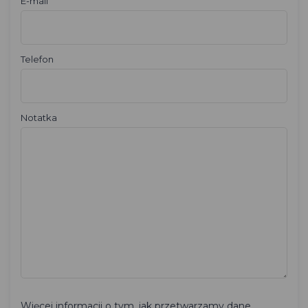
*
E-mail
Telefon
Notatka
Więcej informacji o tym, jak przetwarzamy dane