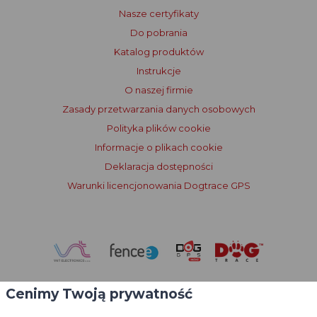
Nasze certyfikaty
Do pobrania
Katalog produktów
Instrukcje
O naszej firmie
Zasady przetwarzania danych osobowych
Polityka plików cookie
Informacje o plikach cookie
Deklaracja dostępności
Warunki licencjonowania Dogtrace GPS
Cenimy Twoją prywatność