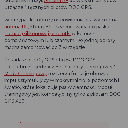
odbiornik na szyi.
Antena RF
do wszystkich typów
urządzeń ręcznych pilotów DOG GPS.
W przypadku obroży odpowiednia jest wymienna
antena RF
, która jest przymocowana do paska
za
pomocą silikonowej przelotki
w kolorze
pomarańczowym lub czarnym. Do jednej obroży
można zamontować do 3 w rzędzie.
Posiadasz obrożę GPS dla psa DOG GPS i
potrzebujesz jednocześnie obroży treningowej?
Moduł treningowy
rozszerza funkcje obroży o
impuls stymulujący w maksymalnie 15 poziomach i
światło, które lokalizuje psa w ciemności. Moduł
treningowy jest kompatybilny tylko z pilotami DOG
GPS X30.