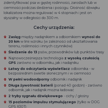
zidentyfikować psa w gęstej roślinności, zaroślach lub w
ciemności podczas śledzenia i pościgu. Głośność dźwięku
lokalizatora można regulować w 4 stopniach i jest on
słyszalny w odległości do 300 m.
Cechy urządzenia:
Zasięg
między nadajnikiem a odbiornikiem
wynosi do
20 km
w linii wzroku (w zależności od ukształtowania
terenu, roślinności i innych czynników)
Śledzenie do 13
psów, przewodników lub punktów trasy
Najnowocześniejsza technologia
z wysoką czułością
GPS
zarówno w odbiorniku, jak i nadajniku
Łatwy do odczytania wyświetlacz
odbiornika - w
bezpośrednim świetle słonecznym i w ciemności
W pełni wodoodporny
odbiornik i nadajnik
Długa żywotność baterii
(ponad 40 godzin) - zarówno
odbiornik, jak i nadajnik można ładować
2 tryby sygnału dźwiękowego
- cichy / głośny
15 poziomów impulsu stymulującego
(tylko w DOG
GPS X30T)