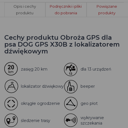
Opis i cechy
Podręczniki i pliki
Powiązane
produktu
do pobrania
produkty
Cechy produktu Obroża GPS dla
psa DOG GPS X30B z lokalizatorem
dźwiękowym
zasięg 20 km
dla 13 urządzeń
lokalizator dźwiękowy
beeper
okrągłe ogrodzenie
geo płot
wykrywanie
śledzenie trasy
szczekania