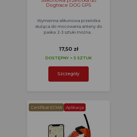
Silikonowa przelotka do
Dogtrace DOG GPS
Wymienna silikonowa przelotka
służąca do mocowania anteny do
paska. 2-3 sztuki można…
17,50 zł
DOSTĘPNY > 5 SZTUK
Szczegóły
Certifikat ECMA
Aplikacja