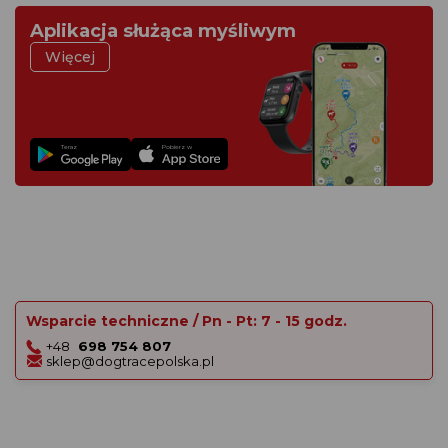
Aplikacja służąca myśliwym
Więcej
Teraz
Pobierz w
Wsparcie techniczne / Pn - Pt: 7 - 15 godz.
+48
698 754 807
sklep@dogtracepolska.pl