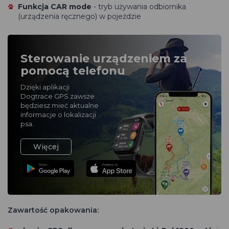
Funkcja CAR mode
- tryb używania odbiornika
(urządzenia ręcznego) w pojeździe
Sterowanie urządzeniem za
pomocą telefonu
Dzięki aplikacji
Dogtrace GPS zawsze
będziesz mieć aktualne
informacje o lokalizacji
psa.
Więcej
Teraz
Pobierz w
Zawartość opakowania: