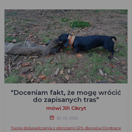
"Doceniam fakt, że mogę wrócić
do zapisanych tras"
mówi Jiří Cikryt
22. 02. 2022
Twoje doświadczenia z obrożami GPS dla psów Dogtrace