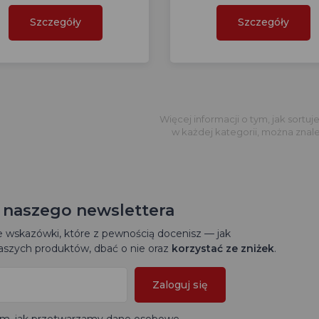
Szczegóły
Szczegóły
Więcej informacji o tym, jak sortu
w każdej kategorii, można znaleź
o naszego newslettera
wskazówki, które z pewnością docenisz — jak
szych produktów, dbać o nie oraz
korzystać ze zniżek
.
Zaloguj się