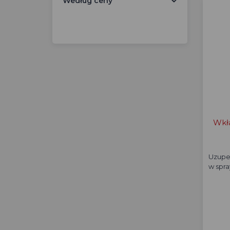
Według ceny
Wkł
Uzupe
w spra