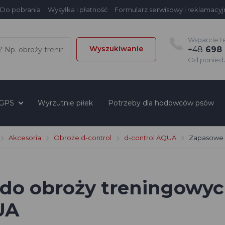
Do pobrania
Wysyłka i płatność
Formularz serwisowy i reklamacyj
Wsparcie t
Wyszukiwanie
+48
698 
Od poniedzi
 GPS
Wyrzutnie piłek
Potrzeby dla hodowców psów
Akcesoria
Obroże d-control
d-control AQUA
Zapasowe 
do obroży treningowyc
UA