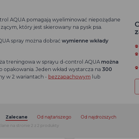
ntrol AQUA pomagają wyeliminować niepożądane
C
ącym, który jest skierowany na pysk psa.
z
 AQUA spray można dobrać
wymienne wkłady
oża treningowa w sprayu d-control AQUA
można
 opakowania. Jeden wkład wystarcza na
300
ny w 2 wariantach -
bezzapachowym
lub
Zalecane
Od najtańszego
Od najdroższych
ane na stronie 2 z 2 produkty