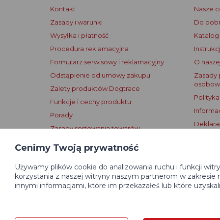
Kontakt
Nasze ce
Zasady i warunki
Do pobr
Wysyłka i płatność
Katalog
Procedura reklamacyjna
Instrukc
Formularz serwisowy i reklamacyjny
O naszej
Odstąpienie od umowy zakupu
Zasady 
osobow
Zalety produktów Dogtrace
Polityka
Funkcje i cechy produktu
Informa
Porady
Deklara
Zasady sortowania towarów
Warunki
Zasady publikowania recenzji
Cenimy Twoją prywatność
Używamy plików cookie do analizowania ruchu i funkcji witr
korzystania z naszej witryny naszym partnerom w zakresie 
innymi informacjami, które im przekazałeś lub które uzyskal