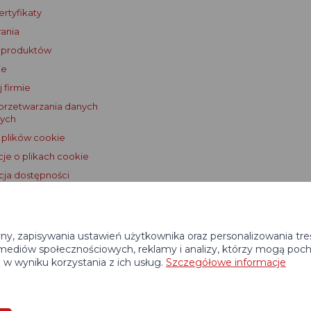
rtyfikaty
ania
 produktów
je
 firmie
przetwarzania danych
ych
 plików cookie
cje o plikach cookie
cja dostępności
 licencjonowania Dogtrace GPS
yny, zapisywania ustawień użytkownika oraz personalizowania tre
mediów społecznościowych, reklamy i analizy, którzy mogą poch
i w wyniku korzystania z ich usług.
Szczegółowe informacje