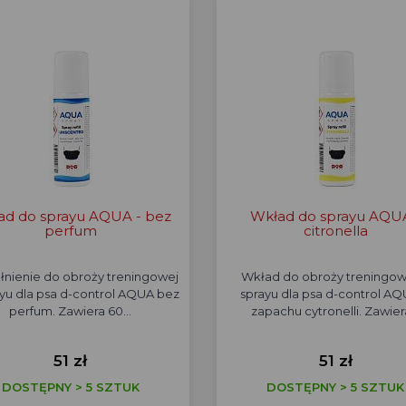
ad do sprayu AQUA - bez
Wkład do sprayu AQUA
perfum
citronella
łnienie do obroży treningowej
Wkład do obroży treningow
yu dla psa d-control AQUA bez
sprayu dla psa d-control A
perfum. Zawiera 60…
zapachu cytronelli. Zawie
51 zł
51 zł
DOSTĘPNY > 5 SZTUK
DOSTĘPNY > 5 SZTUK