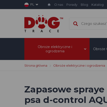
PL
O nas
Porady
Blog
Katalog
Obroże elektryczne i
Obroże
ogrodzenia
Strona główna
Obroże elektryczne i ogrodzenia
Zapasowe spraye 
psa d-control AQ