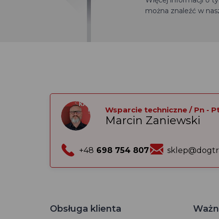
Więcej informacji o 
można znaleźć w nas
Wsparcie techniczne / Pn - Pt:
Marcin Zaniewski
+48
698 754 807
sklep@dogtr
Obsługa klienta
Ważne