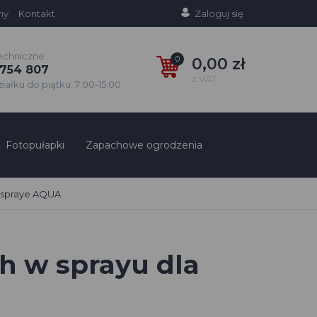
ny
Kontakt
Zaloguj się
echniczne
0
0,00 zł
754 807
z VAT
ałku do piątku: 7:00-15:00
Fotopułapki
Zapachowe ogrodzenia
spraye AQUA
h w sprayu dla