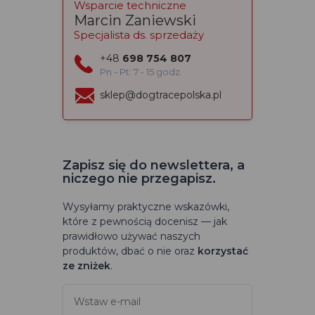
Wsparcie techniczne
Marcin Zaniewski
Specjalista ds. sprzedaży
+48
698 754 807
Pn - Pt: 7 - 15 godz.
sklep@dogtracepolska.pl
Zapisz się do newslettera, a
niczego nie przegapisz.
Wysyłamy praktyczne wskazówki,
które z pewnością docenisz — jak
prawidłowo używać naszych
produktów, dbać o nie oraz
korzystać
ze zniżek
.