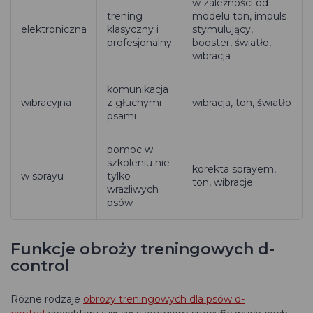
w zależności od
trening
modelu ton, impuls
elektroniczna
klasyczny i
stymulujący,
profesjonalny
booster, światło,
wibracja
komunikacja
wibracyjna
z głuchymi
wibracja, ton, światło
psami
pomoc w
szkoleniu nie
korekta sprayem,
w sprayu
tylko
ton, wibracje
wrażliwych
psów
Funkcje obroży treningowych d-
control
Różne rodzaje
obroży treningowych dla psów d-