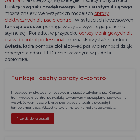
control
charakteryzują się szeregiem specyficznych cech.
Funkcje
sygnału dźwiękowego i impulsu stymulującego
można znaleźć we wszystkich modelach
obroży
elektrycznych dla psa d-control
. W sytuacjach kryzysowych
funkcja booster
pomaga w użyciu wyższego poziomu
stymulacji. Ponadto, w przypadku
obroży treningowych dla
psów d-control professional
, można skorzystać z
funkcji
światła
, która pomoże zlokalizować psa w ciemności dzięki
mocnym diodom LED umieszczonym w pudełku
odbiornika.
Funkcje i cechy obroży d-control
Niezawodny, skuteczny i bezpieczny sposób szkolenia psa. Obroże
treningowe d-control pozwalają korygować niepożądane zachowania
we właściwym czasie, biorąc pod uwagę aktualną sytuację i
temperament psa. Wszystko to dla maksymalnej skuteczności…
Przejdź do kategorii