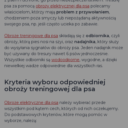
z psem i uchronić go przed niebezpieczeństwem. Tresurę
psa za pomocą
obroży elektrycznej dla psa
polecamy
właścicielom, którzy mają
problem z przywołaniem
,
chodzeniem poza smyczy lub niepożądaną aktywnością
swojego psa, np. jeśli często ucieka po zabawie.
Obroże treningowe dla psa
składają się z
odbiornika
, czyli
obroży, którą pies nosi na szyi, oraz
nadajnika
, który służy
do wysyłania sygnałów do obroży psa. Jeden nadajnik może
być używany do tresury nawet 6 psów jednocześnie.
Wszystkie odbiorniki są
wodoodporne
, wygodne, a dzięki
niewielkiej wadze odpowiednie dla wszystkich ras.
Kryteria wyboru odpowiedniej
obroży treningowej dla psa
Obroże elektryczne dla psa
należy wybierać przede
wszystkim pod kątem cech, których od nich oczekujemy.
Do podstawowych kryteriów, które mogą pomóc w
wyborze, należą: