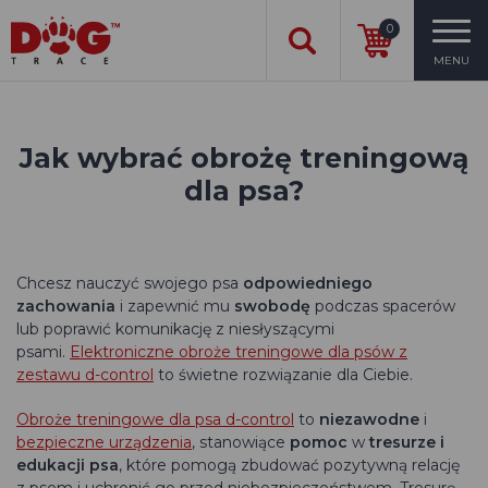
0
MENU
Jak wybrać obrożę treningową
dla psa?
Chcesz nauczyć swojego psa
odpowiedniego
zachowania
i zapewnić mu
swobodę
podczas spacerów
lub poprawić komunikację z niesłyszącymi
psami.
Elektroniczne obroże treningowe dla psów z
zestawu d-control
to świetne rozwiązanie dla Ciebie.
Obroże treningowe dla psa d-control
to
niezawodne
i
bezpieczne urządzenia
, stanowiące
pomoc
w
tresurze i
edukacji psa
, które pomogą zbudować pozytywną relację