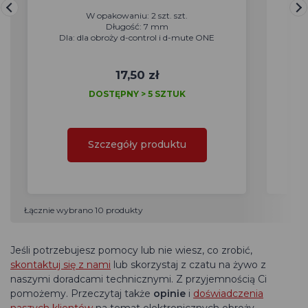
W opakowaniu: 2 szt. szt.
Długość: 7 mm
Dla: dla obroży d-control i d-mute ONE
Dl
17,50 zł
DOSTĘPNY > 5 SZTUK
Szczegóły produktu
Łącznie wybrano 10 produkty
Jeśli potrzebujesz pomocy lub nie wiesz, co zrobić,
skontaktuj się z nami
lub skorzystaj z czatu na żywo z
naszymi doradcami technicznymi. Z przyjemnością Ci
pomożemy. Przeczytaj także
opinie
i
doświadczenia