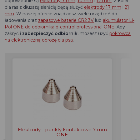
odpowiednie są
elektrody 7 mm
,
10 mm
i
12 mm
. Z kolei
dla ras z dłuższą sierścią będą służyć
elektrody 17 mm
i
21
mm
. W naszej ofercie znajdziesz wiele urządzeń do
ładowania oraz
zapasowe baterie CR2 3V
lub
akumulator Li-
Pol ONE do odbiornika d-control professional ONE
. Aby
zakryć i
zabezpieczyć odbiornik
, możesz użyć
pokrowca
na elektroniczną obrożę dla psa
.
Elektrody - punkty kontaktowe 7 mm
Ele
ONE