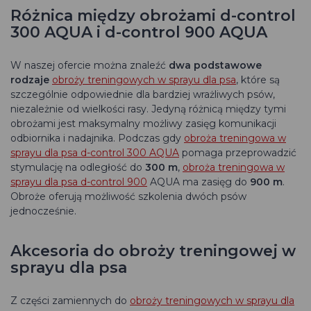
Różnica między obrożami d-control
300 AQUA i d-control 900 AQUA
W naszej ofercie można znaleźć
dwa podstawowe
rodzaje
obroży treningowych w sprayu dla psa
, które są
szczególnie odpowiednie dla bardziej wrażliwych psów,
niezależnie od wielkości rasy. Jedyną różnicą między tymi
obrożami jest maksymalny możliwy zasięg komunikacji
odbiornika i nadajnika. Podczas gdy
obroża treningowa w
sprayu dla psa d-control 300 AQUA
pomaga przeprowadzić
stymulację na odległość do
300 m
,
obroża treningowa w
sprayu dla psa d-control 900
AQUA ma zasięg do
900 m
.
Obroże oferują możliwość szkolenia dwóch psów
jednocześnie.
Akcesoria do obroży treningowej w
sprayu dla psa
Z części zamiennych do
obroży treningowych w sprayu dla