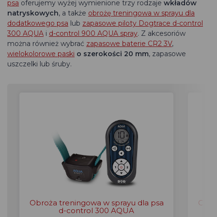
psa
oferujemy wyżej wymienione trzy rodzaje
wkładów
natryskowych
, a także
obrożę treningowa w sprayu dla
dodatkowego psa
lub
zapasowe piloty Dogtrace d-control
300 AQUA
i
d-control 900 AQUA spray
. Z akcesoriów
można również wybrać
zapasowe baterie CR2 3V
,
wielokolorowe paski
o szerokości 20 mm
, zapasowe
uszczelki lub śruby.
Obroża treningowa w sprayu dla psa
Obro
d-control 300 AQUA