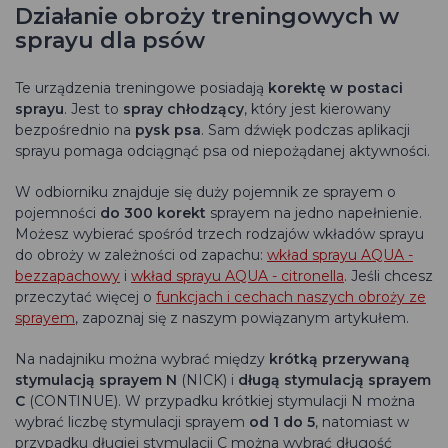
Działanie obroży treningowych w
sprayu dla psów
Te urządzenia treningowe posiadają
korektę w postaci
sprayu
. Jest to
spray chłodzący
, który jest kierowany
bezpośrednio na
pysk psa
. Sam dźwięk podczas aplikacji
sprayu pomaga odciągnąć psa od niepożądanej aktywności.
W odbiorniku znajduje się duży pojemnik ze sprayem o
pojemności
do 300 korekt
sprayem na jedno napełnienie.
Możesz wybierać spośród trzech rodzajów wkładów sprayu
do obroży w zależności od zapachu:
wkład sprayu AQUA -
bezzapachowy
i
wkład sprayu AQUA - citronella
. Jeśli chcesz
przeczytać więcej o
funkcjach i cechach naszych obroży ze
sprayem
, zapoznaj się z naszym powiązanym artykułem.
Na nadajniku można wybrać między
krótką przerywaną
stymulacją sprayem N
(NICK) i
długą stymulacją sprayem
C
(CONTINUE). W przypadku krótkiej stymulacji N można
wybrać liczbę stymulacji sprayem
od 1 do 5
, natomiast w
przypadku długiej stymulacji C można wybrać długość