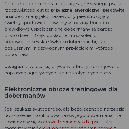
Chociaż doberman ma reputację agresywnego psa, w
rzeczywistości jest to
przyjazna
,
energiczna
i
pracowita
rasa
. Jest znany jako niezawodny pies stróżujący,
świetny sportowiec i towarzysz rodziny. Ponadto
prawidłowo uspołecznione dobermany są bardzo
blisko dzieci. Dzięki dokładnemu szkoleniu i
odpowiednim wskazówkom doberman będzie
posłusznym i niezawodnym przyjacielem, którego
pokochasz.
Uwaga:
nie zaleca się używania obroży treningowej u
naprawdę agresywnych lub neurotycznych psów.
Elektroniczne obroże treningowe dla
dobermanów
Jeśli szukasz skutecznego, ale bezpiecznego narzędzia
do szkolenia i kontrolowania swojego dobermana, nie
zawiedziesz się z
obrożą treningową dla psa
. Tutaj
możesz wybrać
elektroniczne obroże treningowe
z