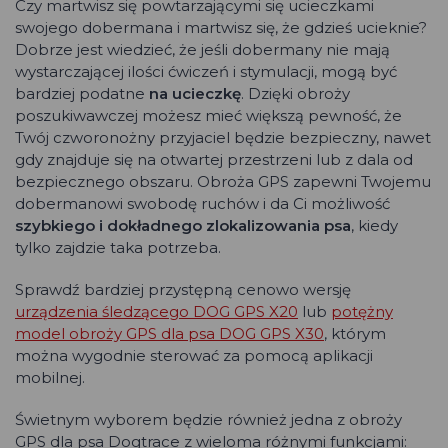
Czy martwisz się powtarzającymi się ucieczkami
swojego dobermana i martwisz się, że gdzieś ucieknie?
Dobrze jest wiedzieć, że jeśli dobermany nie mają
wystarczającej ilości ćwiczeń i stymulacji, mogą być
bardziej podatne
na ucieczkę
. Dzięki obroży
poszukiwawczej możesz mieć większą pewność, że
Twój czworonożny przyjaciel będzie bezpieczny, nawet
gdy znajduje się na otwartej przestrzeni lub z dala od
bezpiecznego obszaru. Obroża GPS zapewni Twojemu
dobermanowi swobodę ruchów i da Ci możliwość
szybkiego i dokładnego zlokalizowania psa
, kiedy
tylko zajdzie taka potrzeba.
Sprawdź bardziej przystępną cenowo wersję
urządzenia śledzącego DOG GPS X20
lub
potężny
model obroży GPS dla psa DOG GPS X30
, którym
można wygodnie sterować za pomocą aplikacji
mobilnej.
Świetnym wyborem będzie również jedna z obroży
GPS dla psa Dogtrace z wieloma różnymi funkcjami: