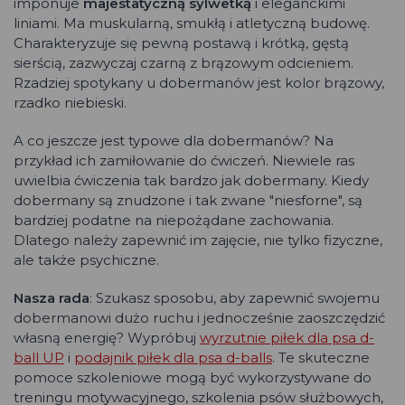
imponuje
majestatyczną sylwetką
i eleganckimi
liniami. Ma muskularną, smukłą i atletyczną budowę.
Charakteryzuje się pewną postawą i krótką, gęstą
sierścią, zazwyczaj czarną z brązowym odcieniem.
Rzadziej spotykany u dobermanów jest kolor brązowy,
rzadko niebieski.
A co jeszcze jest typowe dla dobermanów? Na
przykład ich zamiłowanie do ćwiczeń. Niewiele ras
uwielbia ćwiczenia tak bardzo jak dobermany. Kiedy
dobermany są znudzone i tak zwane "niesforne", są
bardziej podatne na niepożądane zachowania.
Dlatego należy zapewnić im zajęcie, nie tylko fizyczne,
ale także psychiczne.
Nasza rada
: Szukasz sposobu, aby zapewnić swojemu
dobermanowi dużo ruchu i jednocześnie zaoszczędzić
własną energię? Wypróbuj
wyrzutnie piłek dla psa d-
ball UP
i
podajnik piłek dla psa d-balls
. Te skuteczne
pomoce szkoleniowe mogą być wykorzystywane do
treningu motywacyjnego, szkolenia psów służbowych,