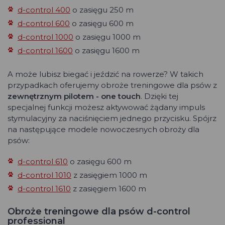
d-control 400
o zasięgu 250 m
d-control 600
o zasięgu 600 m
d-control 1000
o zasięgu 1000 m
d-control 1600
o zasięgu 1600 m
A może lubisz biegać i jeździć na rowerze? W takich
przypadkach oferujemy obroże treningowe dla psów z
zewnętrznym pilotem - one touch
. Dzięki tej
specjalnej funkcji możesz aktywować żądany impuls
stymulacyjny za naciśnięciem jednego przycisku. Spójrz
na następujące modele nowoczesnych obroży dla
psów:
d-control 610
o zasięgu 600 m
d-control 1010
z zasięgiem 1000 m
d-control 1610
z zasięgiem 1600 m
Obroże treningowe dla psów d-control
professional