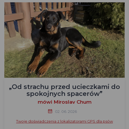
„Od strachu przed ucieczkami do
spokojnych spacerów”
mówi Miroslav Chum
02. 06. 2026
Twoje doświadczenia z lokalizatorami GPS dla psów