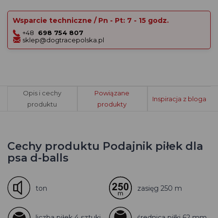
Wsparcie techniczne / Pn - Pt: 7 - 15 godz.
+48
698 754 807
sklep@dogtracepolska.pl
Opis i cechy
Powiązane
Inspiracja z bloga
produktu
produkty
Cechy produktu Podajnik piłek dla
psa d-balls
ton
zasięg 250 m
liczba piłek 4 sztuki
średnica piłki 62 mm