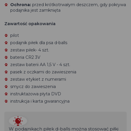
Ochrona:
przed krótkotrwałym deszczem, gdy pokrywa
podajnika jest zamknięta
Zawartość opakowania
pilot
podajnik piłek dla psa d-balls
zestaw
piłek
- 4 szt.
bateria CR2 3V
zestaw baterii AA 1,5 V - 4 szt.
pasek z oczkami do zawieszenia
zestaw etykiet z numerami
smycz do zawieszenia
instruktażowa płyta DVD
instrukcja i karta gwarancyjna
W podajnikach piłek d-balls można stosować piłki