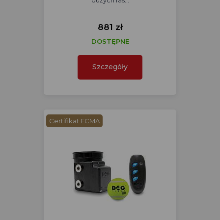
dużych ras…
881 zł
DOSTĘPNE
Szczegóły
Certifikat ECMA