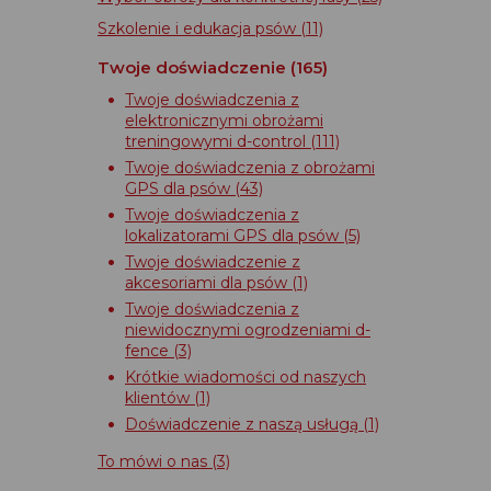
Szkolenie i edukacja psów
(11)
Twoje doświadczenie
(165)
Twoje doświadczenia z
elektronicznymi obrożami
treningowymi d-control
(111)
Twoje doświadczenia z obrożami
GPS dla psów
(43)
Twoje doświadczenia z
lokalizatorami GPS dla psów
(5)
Twoje doświadczenie z
akcesoriami dla psów
(1)
Twoje doświadczenia z
niewidocznymi ogrodzeniami d-
fence
(3)
Krótkie wiadomości od naszych
klientów
(1)
Doświadczenie z naszą usługą
(1)
To mówi o nas
(3)