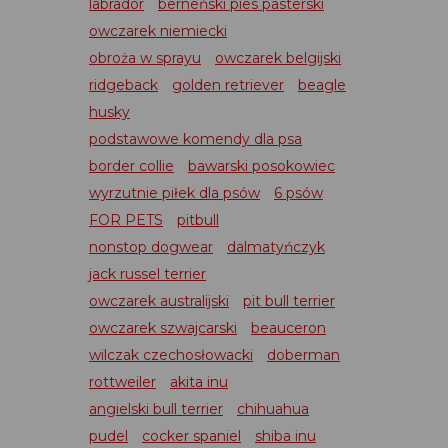
labrador
berneński pies pasterski
owczarek niemiecki
obroża w sprayu
owczarek belgijski
ridgeback
golden retriever
beagle
husky
podstawowe komendy dla psa
border collie
bawarski posokowiec
wyrzutnie piłek dla psów
6 psów
FOR PETS
pitbull
nonstop dogwear
dalmatyńczyk
jack russel terrier
owczarek australijski
pit bull terrier
owczarek szwajcarski
beauceron
wilczak czechosłowacki
doberman
rottweiler
akita inu
angielski bull terrier
chihuahua
pudel
cocker spaniel
shiba inu