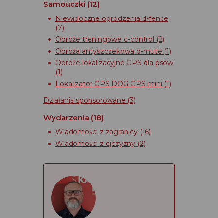
Samouczki
(12)
Niewidoczne ogrodzenia d-fence
(7)
Obroże treningowe d-control
(2)
Obroża antyszczekowa d-mute
(1)
Obroże lokalizacyjne GPS dla psów
(1)
Lokalizator GPS DOG GPS mini
(1)
Działania sponsorowane
(3)
Wydarzenia
(18)
Wiadomości z zagranicy
(16)
Wiadomości z ojczyzny
(2)