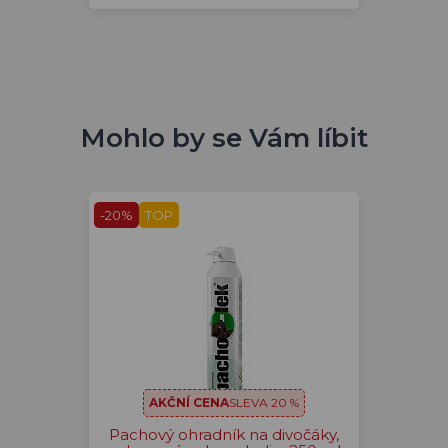
Mohlo by se Vám líbit
-20%
TOP
AKČNÍ CENA
SLEVA 20 %
Pachový ohradník na divočáky,