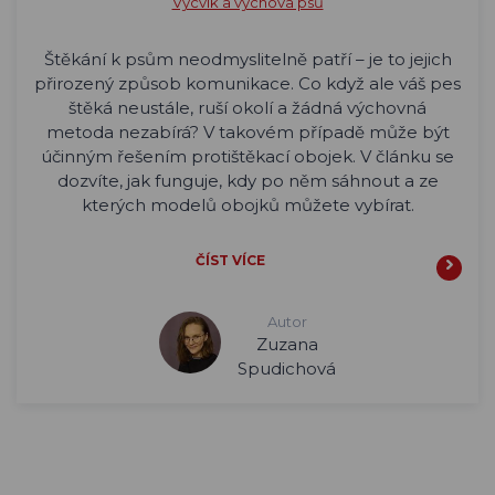
Výcvik a výchova psů
Štěkání k psům neodmyslitelně patří – je to jejich
přirozený způsob komunikace. Co když ale váš pes
štěká neustále, ruší okolí a žádná výchovná
metoda nezabírá? V takovém případě může být
účinným řešením protištěkací obojek. V článku se
dozvíte, jak funguje, kdy po něm sáhnout a ze
kterých modelů obojků můžete vybírat.
ČÍST VÍCE
Autor
Zuzana
Spudichová