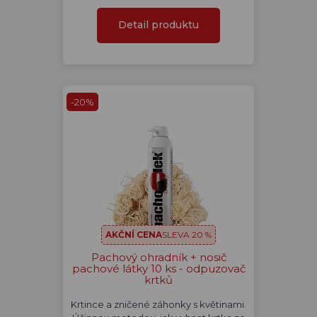
Detail produktu
-20%
AKČNÍ CENA
SLEVA 20 %
Pachový ohradník + nosič
pachové látky 10 ks - odpuzovač
krtků
Krtince a zničené záhonky s květinami.