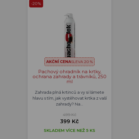
-20%
AKČNÍ CENA
SLEVA 20 %
Pachový ohradník na krtky,
ochrana zahrady a trávníků, 250
ml
Zahrada plná krtinců a vy si lámete
hlavu s tím, jak vystěhovat krtka z vaší
zahrady? Na…
499 Kč
399 Kč
SKLADEM VÍCE NEŽ 5 KS