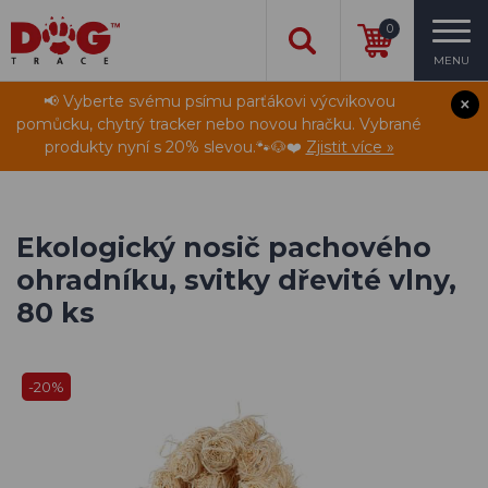
0
MENU
📢 Vyberte svému psímu parťákovi výcvikovou
pomůcku, chytrý tracker nebo novou hračku. Vybrané
produkty nyní s 20% slevou.🐾🐶❤️
Zjistit více »
Ekologický nosič pachového
ohradníku, svitky dřevité vlny,
80 ks
-20%