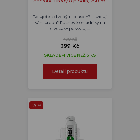
ochrana úrody a plodin, 250 ml
Bojujete s divokými prasaty? Likvidují
vám úrodu? Pachové ohradníky na
divočáky poskytují…
499 Kč
399 Kč
SKLADEM VÍCE NEŽ 5 KS
Detail produktu
-20%