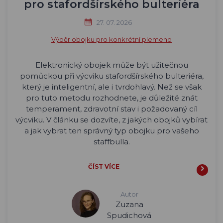
pro stafordšírského bulteriéra
27. 07. 2026
Výběr obojku pro konkrétní plemeno
Elektronický obojek může být užitečnou
pomůckou při výcviku stafordšírského bulteriéra,
který je inteligentní, ale i tvrdohlavý. Než se však
pro tuto metodu rozhodnete, je důležité znát
temperament, zdravotní stav i požadovaný cíl
výcviku. V článku se dozvíte, z jakých obojků vybírat
a jak vybrat ten správný typ obojku pro vašeho
staffbulla.
ČÍST VÍCE
Autor
Zuzana
Spudichová