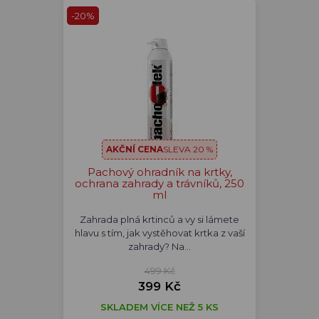
-20%
AKČNÍ CENA
SLEVA 20 %
Pachový ohradník na krtky,
ochrana zahrady a trávníků, 250
ml
Zahrada plná krtinců a vy si lámete
hlavu s tím, jak vystěhovat krtka z vaší
zahrady? Na…
499 Kč
399 Kč
SKLADEM VÍCE NEŽ 5 KS