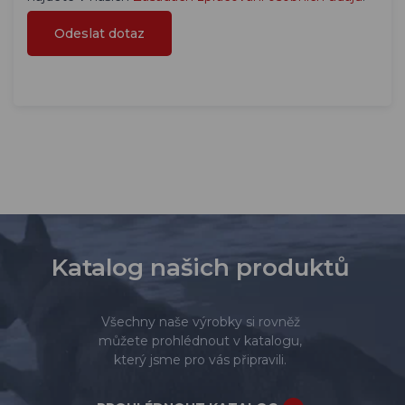
Katalog našich produktů
Všechny naše výrobky si rovněž
můžete prohlédnout v katalogu,
který jsme pro vás připravili.