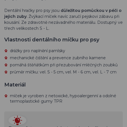
Dentální hračky pro psy jsou
důležitou pomůckou v péči o
jejich zuby
. Žvýkací míček navíc zaručí pejskovi zábavu při
kousání. Ze zdravotně nezávadného materiálu. Dostupný ve
třech velikostech S - L.
Vlastnosti dentálního míčku pro psy
drážky pro naplnění pamlsky
mechanické čištění a prevence zubního kamene
pomáhá štěňátkům při přezubování mléčných zoubků
průměr míčku: vel. S - 5 cm, vel. M - 6 cm, vel. L - 7 cm
Materiál
míček je vyroben z netoxické, hypoalergenní a odolné
termoplastické gumy TPR