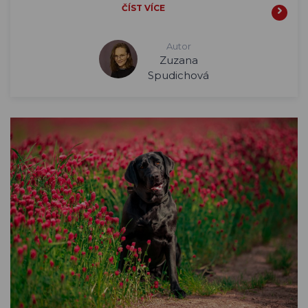
ČÍST VÍCE
Autor
Zuzana
Spudichová