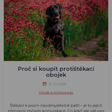
Proč si koupit protištěkací
obojek
21. 07. 2026
Výcvik a výchova psů
Štěkání k psům neodmyslitelně patří – je to jejich
přirozený způsob komunikace. Co když ale váš pes