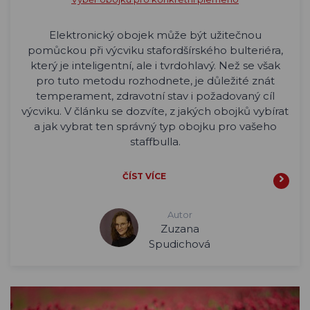
Elektronický obojek může být užitečnou
pomůckou při výcviku stafordšírského bulteriéra,
který je inteligentní, ale i tvrdohlavý. Než se však
pro tuto metodu rozhodnete, je důležité znát
temperament, zdravotní stav i požadovaný cíl
výcviku. V článku se dozvíte, z jakých obojků vybírat
a jak vybrat ten správný typ obojku pro vašeho
staffbulla.
ČÍST VÍCE
Autor
Zuzana
Spudichová