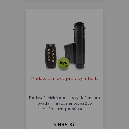
Podavač míčků pro psy d-balls
Podavač míčků d-balls s vysílačem pro
ovádání na vzdálenost až 250
m. Efektivní pomůcka…
6 899 Kč