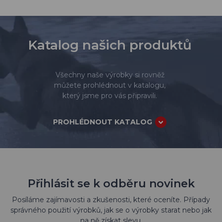
Katalog našich produktů
Všechny naše výrobky si rovněž
můžete prohlédnout v katalogu,
který jsme pro vás připravili.
PROHLÉDNOUT KATALOG
Přihlásit se k odběru novinek
Posíláme zajímavosti a zkušenosti, které oceníte. Případy
správného použití výrobků, jak se o výrobky starat nebo jak
na ně získat slevu.