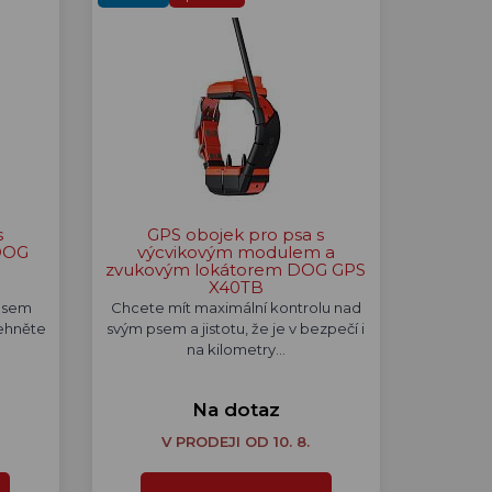
s
GPS obojek pro psa s
DOG
výcvikovým modulem a
zvukovým lokátorem DOG GPS
X40TB
 psem
Chcete mít maximální kontrolu nad
lehněte
svým psem a jistotu, že je v bezpečí i
na kilometry…
Na dotaz
V PRODEJI OD 10. 8.