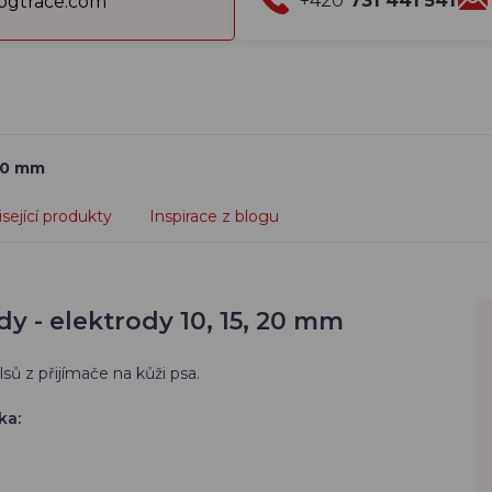
+420
731 441 541
gtrace.com
 20 mm
sející produkty
Inspirace z blogu
y - elektrody 10, 15, 20 mm
sů z přijímače na kůži psa.
ka: