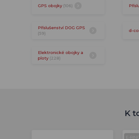
GPS obojky
(106)
Přísl
Příslušenství DOG GPS
d-co
(59)
Elektronické obojky a
ploty
(228)
K t
E-RIN