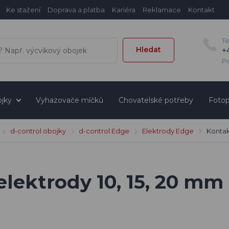
Ke stažení
Doprava a platba
Kariéra
Reklamace
Kontakt
T
Hledat
+
Po
jky
Vyhazovače míčků
Chovatelské potřeby
Fotop
d-control obojky
d-control Edge
Elektrody Edge
Kontak
elektrody 10, 15, 20 mm