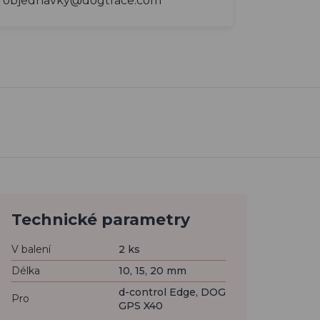
objednavky@dogtrace.com
Technické parametry
V balení
2 ks
Délka
10, 15, 20 mm
d-control Edge, DOG
Pro
GPS X40