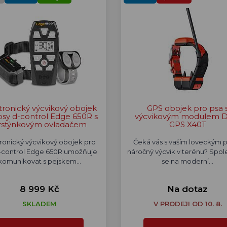
tronický výcvikový obojek
GPS obojek pro psa 
psy d-control Edge 650R s
výcvikovým modulem 
rstýnkovým ovladačem
GPS X40T
tronický výcvikový obojek pro
Čeká vás s vaším loveckým
-control Edge 650R umožňuje
náročný výcvik v terénu? Spo
komunikovat s pejskem…
se na moderní…
8 999 Kč
Na dotaz
SKLADEM
V PRODEJI OD 10. 8.