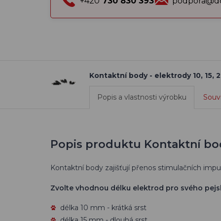
+420
730 830 393
podpora@do
Kontaktní body - elektrody 10, 15,
Popis a vlastnosti výrobku
Souvi
Popis produktu Kontaktní bod
Kontaktní body zajišťují přenos stimulačních impul
Zvolte vhodnou délku elektrod pro svého pejs
délka 10 mm - krátká srst
délka 15 mm - dlouhá srst