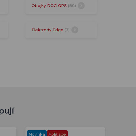
Obojky DOG GPS
(80)
Elektrody Edge
(3)
pují
Novinka
Aplikace