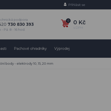
Přihlásit se
echnická podpora
0
0 Kč
420
730 830 393
s DPH
 - Pá: 8 - 16 hod.
asti
Pachové ohradníky
Výprodej
tní body - elektrody 10, 15, 20 mm