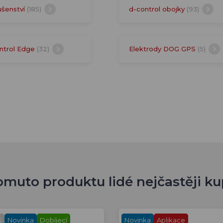
ušenství
(185)
d-control obojky
(93)
ntrol Edge
(32)
Elektrody DOG GPS
(5)
omuto produktu lidé nejčastěji ku
G
Novinka
Dobíjecí
Novinka
Aplikace