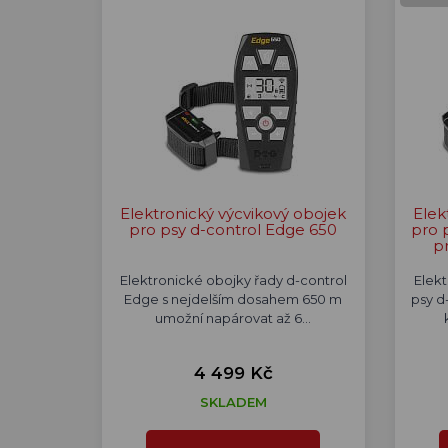
Elektronický výcvikový obojek
Elek
pro psy d-control Edge 650
pro 
p
Elektronické obojky řady d-control
Elek
Edge s nejdelším dosahem 650 m
psy d
umožní napárovat až 6…
4 499 Kč
SKLADEM