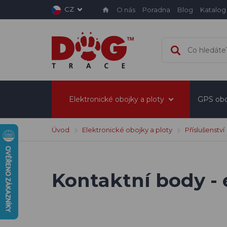
CZ
O nás
Poradna
Blog
Katalog
Elektronické obojky a ploty
GPS obo
Úvod
Elektronické obojky a ploty
Příslušenství
Kontaktní body - 