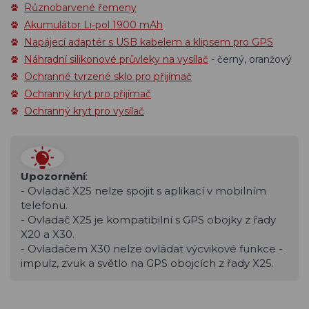
Různobarvené řemeny
Akumulátor Li-pol 1900 mAh
Napájecí adaptér s USB kabelem a klipsem pro GPS
Náhradní silikonové průvleky na vysílač
- černý, oranžový
Ochranné tvrzené sklo pro přijímač
Ochranný kryt pro přijímač
Ochranný kryt pro vysílač
Upozornění
:
- Ovladač X25 nelze spojit s aplikací v mobilním
telefonu.
- Ovladač X25 je kompatibilní s GPS obojky z řady
X20 a X30.
- Ovladačem X30 nelze ovládat výcvikové funkce -
impulz, zvuk a světlo na GPS obojcích z řady X25.