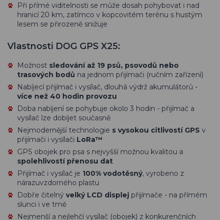
Při přímé viditelnosti se může dosah pohybovat i nad
hranicí 20 km, zatímco v kopcovitém terénu s hustým
lesem se přirozeně snižuje
Vlastnosti DOG GPS X25:
Možnost
sledování až 19 psů, psovodů nebo
trasových bodů
na jednom přijímači (ručním zařízení)
Nabíjecí přijímač i vysílač, dlouhá výdrž akumulátorů -
více než 40 hodin provozu
Doba nabíjení se pohybuje okolo 3 hodin - přijímač a
vysílač lze dobíjet současně
Nejmodernější technologie
s vysokou citlivostí GPS
v
přijímači i vysílači
LoRa™
GPS obojek pro psa s nejvyšší možnou kvalitou a
spolehlivostí přenosu dat
Přijímač i vysílač je
100% vodotěsný
, vyrobeno z
nárazuvzdorného plastu
Dobře čitelný
velký LCD displej
přijímače - na přímém
slunci i ve tmě
Nejmenší a nejlehčí vysílač (obojek) z konkurenčních