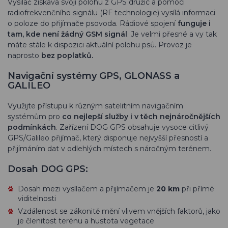
Vysílač získává svoji polohu z GPS družic a pomocí
radiofrekvenčního signálu (RF technologie) vysílá informaci
o poloze do přijímače psovoda. Rádiové spojení
funguje i
tam, kde není žádný GSM signál
. Je velmi přesné a vy tak
máte stále k dispozici aktuální polohu psů. Provoz je
naprosto
bez poplatků.
Navigační systémy GPS, GLONASS a
GALILEO
Využijte přístupu k různým satelitním navigačním
systémům pro
co nejlepší služby i v těch nejnáročnějších
podmínkách
. Zařízení DOG GPS obsahuje vysoce citlivý
GPS/Galileo přijímač, který disponuje nejvyšší přesností a
přijímáním dat v odlehlých místech s náročným terénem.
Dosah DOG GPS:
Dosah mezi vysílačem a přijímačem je
20 km
při přímé
viditelnosti
Vzdálenost se zákonitě mění vlivem vnějších faktorů, jako
je členitost terénu a hustota vegetace