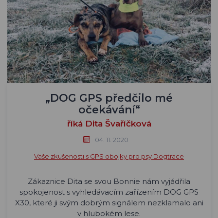
„DOG GPS předčilo mé
očekávání“
říká Dita Švaříčková
04. 11. 2020
Vaše zkušenosti s GPS obojky pro psy Dogtrace
Zákaznice Dita se svou Bonnie nám vyjádřila
spokojenost s vyhledávacím zařízením DOG GPS
X30, které ji svým dobrým signálem nezklamalo ani
v hlubokém lese.