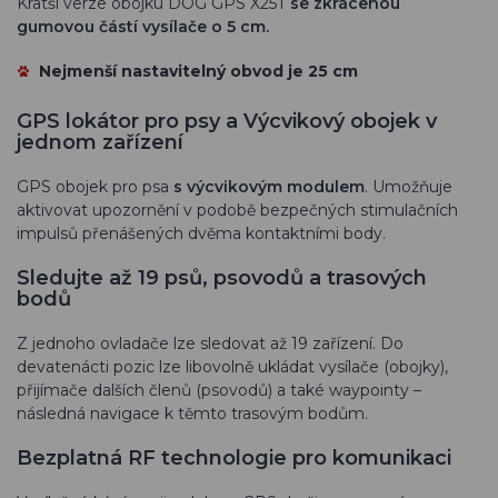
Kratší verze obojku DOG GPS X25T
se zkrácenou
gumovou částí vysílače o 5 cm.
Nejmenší nastavitelný obvod
je 25 cm
GPS lokátor pro psy a Výcvikový obojek v
jednom zařízení
GPS obojek pro psa
s výcvikovým modulem
. Umožňuje
aktivovat upozornění v podobě bezpečných stimulačních
impulsů přenášených dvěma kontaktními body.
Sledujte až 19 psů, psovodů a trasových
bodů
Z jednoho ovladače lze sledovat až 19 zařízení. Do
devatenácti pozic lze libovolně ukládat vysílače (obojky),
přijímače dalších členů (psovodů) a také waypointy –
následná navigace k těmto trasovým bodům.
Bezplatná RF technologie pro komunikaci