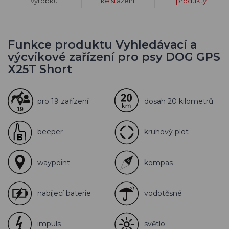
výrobku
ke stažení
produkty
Funkce produktu Vyhledávací a
výcvikové zařízení pro psy DOG GPS
X25T Short
pro 19 zařízení
dosah 20 kilometrů
beeper
kruhový plot
waypoint
kompas
nabíjecí baterie
vodotěsné
impuls
světlo