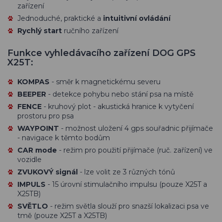
zařízení
Jednoduché, praktické a
intuitivní ovládání
Rychlý start
ručního zařízení
Funkce vyhledávacího zařízení DOG GPS
X25T:
KOMPAS
- směr k magnetickému severu
BEEPER
- detekce pohybu nebo stání psa na místě
FENCE
- kruhový plot - akustická hranice k vytyčení
prostoru pro psa
WAYPOINT
- možnost uložení 4 gps souřadnic přijímače
- navigace k těmto bodům
CAR mode
- režim pro použití přijímače (ruč. zařízení) ve
vozidle
ZVUKOVÝ signál
- lze volit ze 3 různých tónů
IMPULS
- 15 úrovní stimulačního impulsu (pouze X25T a
X25TB)
SVĚTLO
- režim světla slouží pro snazší lokalizaci psa ve
tmě (pouze X25T a X25TB)