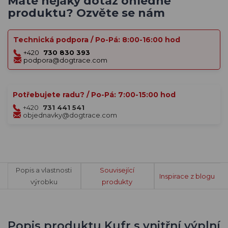
Máte nějaký dotaz ohledně
produktu? Ozvěte se nám
Technická podpora / Po-Pá: 8:00-16:00 hod
+420
730 830 393
podpora@dogtrace.com
Potřebujete radu? / Po-Pá: 7:00-15:00 hod
+420
731 441 541
objednavky@dogtrace.com
Popis a vlastnosti
Související
Inspirace z blogu
výrobku
produkty
Popis produktu Kufr s vnitřní výplní