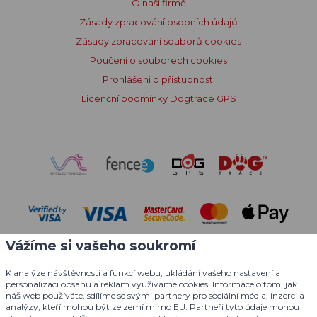
O naší firmě
Zásady zpracování osobních údajů
Zásady zpracování souborů cookies
Poučení o souborech cookies
Prohlášení o přístupnosti
Licenční podmínky Dogtrace GPS
Vážíme si vašeho soukromí
K analýze návštěvnosti a funkcí webu, ukládání vašeho nastavení a
personalizaci obsahu a reklam využíváme cookies. Informace o tom, jak
náš web používáte, sdílíme se svými partnery pro sociální média, inzerci a
analýzy, kteří mohou být ze zemí mimo EU. Partneři tyto údaje mohou
© 2004 - 2026 VNT electronics s.r.o., všechna práva vyhrazena