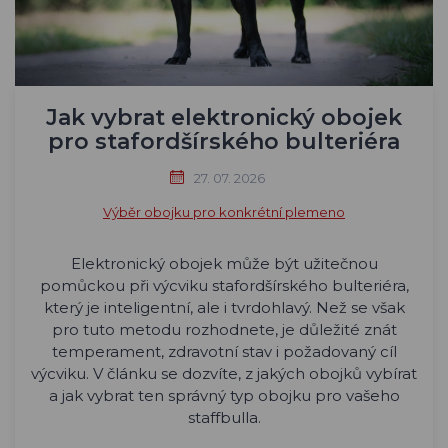
Jak vybrat elektronický obojek
pro stafordšírského bulteriéra
27. 07. 2026
Výběr obojku pro konkrétní plemeno
Elektronický obojek může být užitečnou
pomůckou při výcviku stafordšírského bulteriéra,
který je inteligentní, ale i tvrdohlavý. Než se však
pro tuto metodu rozhodnete, je důležité znát
temperament, zdravotní stav i požadovaný cíl
výcviku. V článku se dozvíte, z jakých obojků vybírat
a jak vybrat ten správný typ obojku pro vašeho
staffbulla.