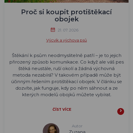
Proč si koupit protištěkací
obojek
21. 07. 2026
Výcvik a výchova psů
Štěkání k psům neodmyslitelně patří – je to jejich
přirozený způsob komunikace. Co když ale váš pes
štěká neustále, ruší okolí a žádná výchovná
metoda nezabírá? V takovém případě může být
účinným řešením protištěkací obojek. V článku se
dozvíte, jak funguje, kdy po něm sáhnout a ze
kterých modelů obojků můžete vybírat.
ČÍST VÍCE
Autor
Zuzana