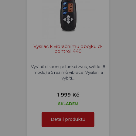
Vysílač k vibračnímu obojku d-
control 440
Vysílač disponuje funkcí zvuk, světlo (8
módů) a 5 režimů vibrace. Vysílání a
vybití…
1 999 Kč
SKLADEM
Detail produktu