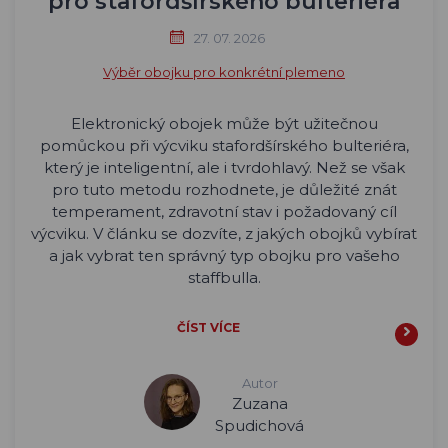
pro stafordšírského bulteriéra
27. 07. 2026
Výběr obojku pro konkrétní plemeno
Elektronický obojek může být užitečnou
pomůckou při výcviku stafordšírského bulteriéra,
který je inteligentní, ale i tvrdohlavý. Než se však
pro tuto metodu rozhodnete, je důležité znát
temperament, zdravotní stav i požadovaný cíl
výcviku. V článku se dozvíte, z jakých obojků vybírat
a jak vybrat ten správný typ obojku pro vašeho
staffbulla.
ČÍST VÍCE
Autor
Zuzana
Spudichová