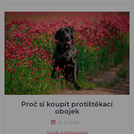
Proč si koupit protištěkací
obojek
21. 07. 2026
Výcvik a výchova psů