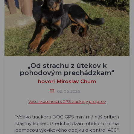
„Od strachu z útekov k
pohodovým prechádzkam“
hovorí Miroslav Chum
02. 06. 2026
Vaše skúsenosti s GPS trackery pre psov
"Vďaka trackeru DOG GPS mini má náš príbeh
šťastný koniec. Predcházdzam útekom Prima
pomocou výcvikového obojku d-control 400."