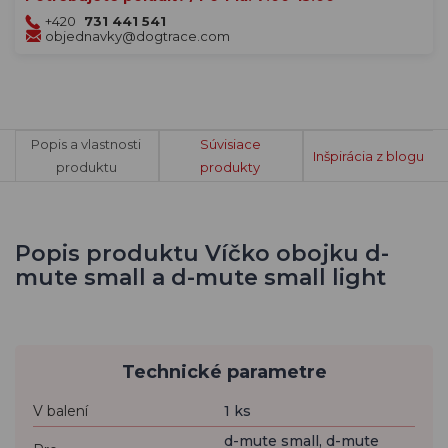
+420
731 441 541
objednavky@dogtrace.com
Popis a vlastnosti
Súvisiace
Inšpirácia z blogu
produktu
produkty
Popis produktu Víčko obojku d-
mute small a d-mute small light
Technické parametre
V balení
1 ks
d-mute small, d-mute