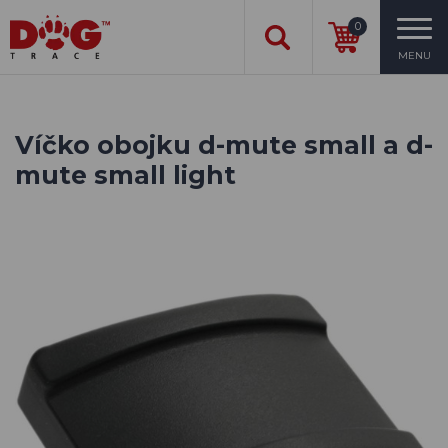
0
MENU
Víčko obojku d-mute small a d-
mute small light