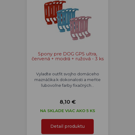
Spony pre DOG GPS ultra,
červená + modrá + ružová - 3 ks
Vylaďte outfit svojho domáceho
maznáčika k dokonalosti a meňte
ľubovoľne farby fixačných…
8,10 €
NA SKLADE VIAC AKO 5 KS
Detail produktu