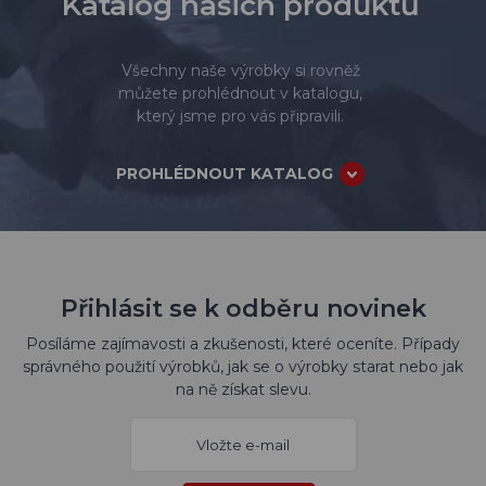
Katalog našich produktů
Všechny naše výrobky si rovněž
můžete prohlédnout v katalogu,
který jsme pro vás připravili.
PROHLÉDNOUT KATALOG
Přihlásit se k odběru novinek
Posíláme zajímavosti a zkušenosti, které oceníte. Případy
správného použití výrobků, jak se o výrobky starat nebo jak
na ně získat slevu.