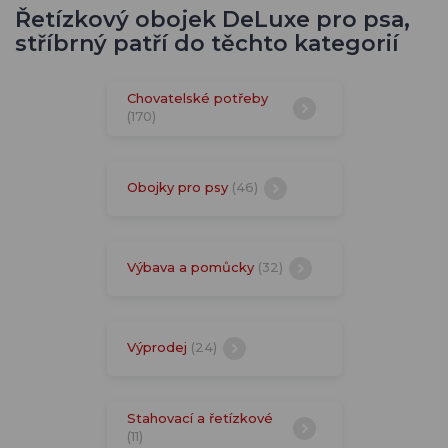
Řetízkový obojek DeLuxe pro psa,
stříbrný patří do těchto kategorií
Chovatelské potřeby
(170)
Obojky pro psy
(46)
Výbava a pomůcky
(32)
Výprodej
(24)
Stahovací a řetízkové
(11)