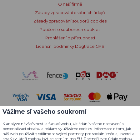
O naší firmě
Zásady zpracování osobních údajů
Zásady zpracování souborů cookies
Poučení o souborech cookies
Prohlášení o přístupnosti
Licenční podmínky Dogtrace GPS
Vážíme si vašeho soukromí
K analýze návštěvnosti a funkcí webu, ukládání vašeho nastavení a
personalizaci obsahu a reklam využíváme cookies. Informace o tom, jak
náš web používáte, sdílíme se svými partnery pro sociální média, inzerci a
analýzy, kteří mohou být ze zemí mimo EU. Partneři tyto údaje mohou