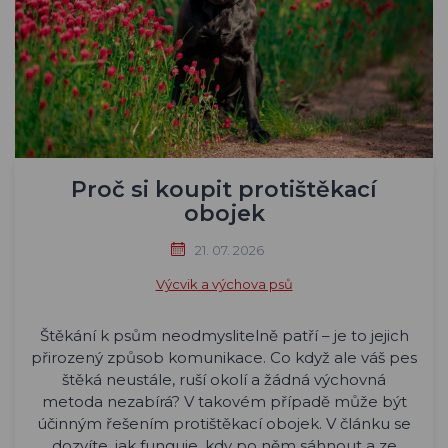
Proč si koupit protištěkací
obojek
21. 07. 2026
Výcvik a výchova psů
Štěkání k psům neodmyslitelně patří – je to jejich
přirozený způsob komunikace. Co když ale váš pes
štěká neustále, ruší okolí a žádná výchovná
metoda nezabírá? V takovém případě může být
účinným řešením protištěkací obojek. V článku se
dozvíte, jak funguje, kdy po něm sáhnout a ze