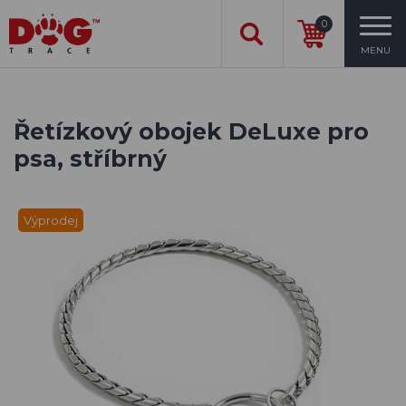
0
MENU
Řetízkový obojek DeLuxe pro
psa, stříbrný
Výprodej