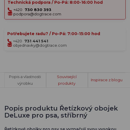
Technická podpora / Po-Pá: 8:00-16:00 hod
+420
730 830 393
podpora@dogtrace.com
Potřebujete radu? / Po-Pá: 7:00-15:00 hod
+420
731 441 541
objednavky@dogtrace.com
Popis a vlastnosti
Související
Inspirace z blogu
výrobku
produkty
Popis produktu Řetízkový obojek
DeLuxe pro psa, stříbrný
Řetízkové obojky pro psy se vyznačují svou vysokou