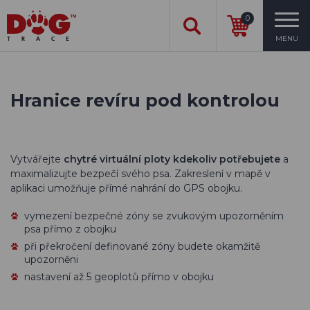
0
MENU
Hranice revíru pod kontrolou
Vytvářejte
chytré virtuální ploty kdekoliv potřebujete
a
maximalizujte bezpečí svého psa. Zakreslení v mapě v
aplikaci umožňuje přímé nahrání do GPS obojku.
vymezení bezpečné zóny se zvukovým upozorněním
psa přímo z obojku
při překročení definované zóny budete okamžitě
upozorněni
nastavení až 5 geoplotů přímo v obojku