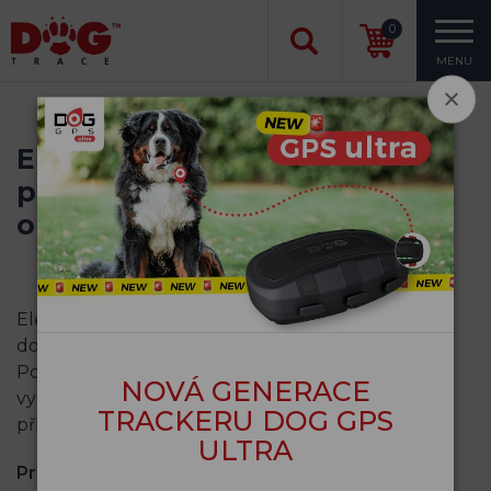
0
MENU
Elektrody a kontaktní body
pro elektronické výcvikové
obojky d‑control
Elektronické výcvikové obojky d-control jsou
dodávány s kontaktními body ve 2 velikostech.
Pokud potřebujete dokoupit
náhradní elektrody
,
NOVÁ GENERACE
vybírejte je podle délky srsti vašeho čtyřnohého
TRACKERU DOG GPS
přítele.
ULTRA
Pro pejsky s krátkou srstí
volte
kontaktní body