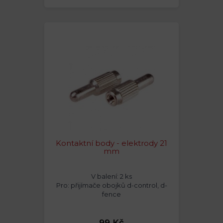
Kontaktní body - elektrody 21
mm
V balení: 2 ks
Pro: přijímače obojků d-control, d-
fence
99 Kč