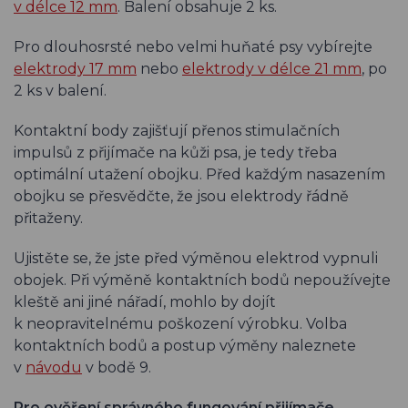
v délce 12 mm
. Balení obsahuje 2 ks.
Pro dlouhosrsté nebo velmi huňaté psy vybírejte
elektrody 17 mm
nebo
elektrody v délce 21 mm
, po
2 ks v balení.
Kontaktní body zajišťují přenos stimulačních
impulsů z přijímače na kůži psa, je tedy třeba
optimální utažení obojku. Před každým nasazením
obojku se přesvědčte, že jsou elektrody řádně
přitaženy.
Ujistěte se, že jste před výměnou elektrod vypnuli
obojek. Při výměně kontaktních bodů nepoužívejte
kleště ani jiné nářadí, mohlo by dojít
k neopravitelnému poškození výrobku. Volba
kontaktních bodů a postup výměny naleznete
v
návodu
v bodě 9.
Pro ověření správného fungování přijímače