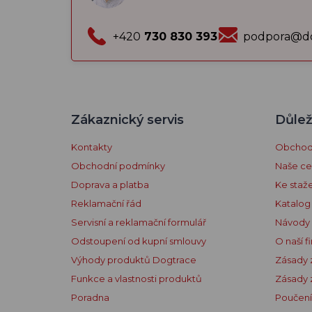
+420
730 830 393
podpora@do
Zákaznický servis
Důlež
Kontakty
Obchodn
Obchodní podmínky
Naše cer
Doprava a platba
Ke staž
Reklamační řád
Katalog
Servisní a reklamační formulář
Návody
Odstoupení od kupní smlouvy
O naší f
Výhody produktů Dogtrace
Zásady 
Funkce a vlastnosti produktů
Zásady 
Poradna
Poučení