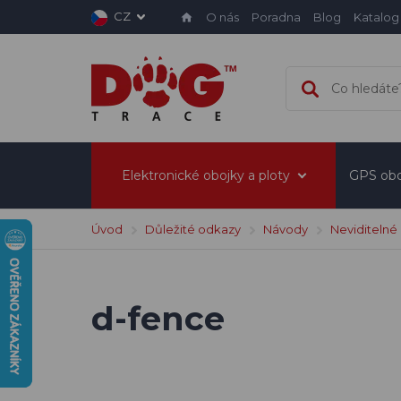
CZ
O nás
Poradna
Blog
Katalog
Elektronické obojky a ploty
GPS obo
Úvod
Důležité odkazy
Návody
Neviditelné
d-fence