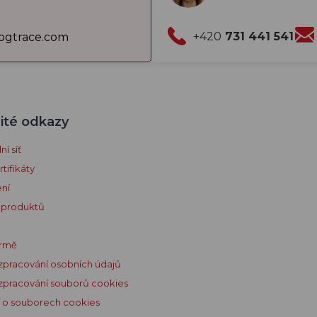
+420
731 441 541
gtrace.com
ité odkazy
í síť
tifikáty
ení
 produktů
irmě
zpracování osobních údajů
zpracování souborů cookies
 o souborech cookies