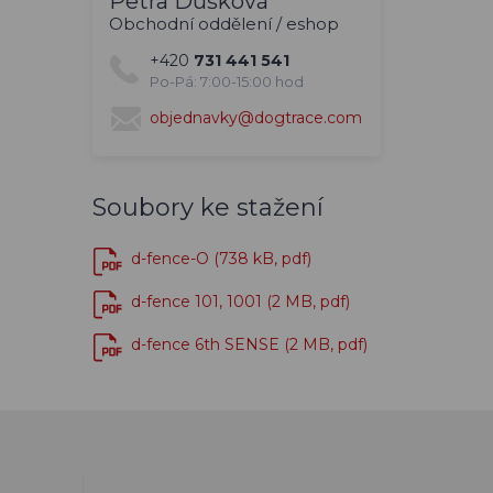
Petra Dušková
Obchodní oddělení / eshop
+420
731 441 541
Po-Pá: 7:00-15:00 hod
objednavky@dogtrace.com
Soubory ke stažení
d-fence-O (738 kB, pdf)
d-fence 101, 1001 (2 MB, pdf)
d-fence 6th SENSE (2 MB, pdf)