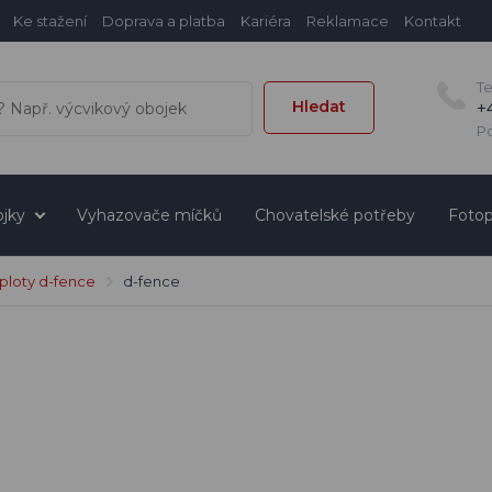
Ke stažení
Doprava a platba
Kariéra
Reklamace
Kontakt
T
Hledat
+
Po
jky
Vyhazovače míčků
Chovatelské potřeby
Fotop
 ploty d-fence
d-fence