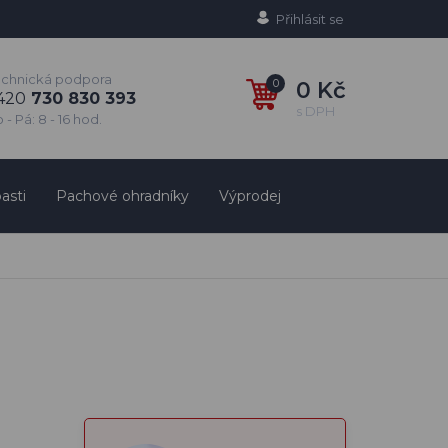
Přihlásit se
echnická podpora
0
0 Kč
420
730 830 393
s DPH
 - Pá: 8 - 16 hod.
asti
Pachové ohradníky
Výprodej