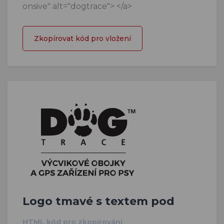
onsive" alt="dogtrace"> </a>
Zkopírovat kód pro vložení
Logo tmavé s textem pod
HTML kód pro zkopírování