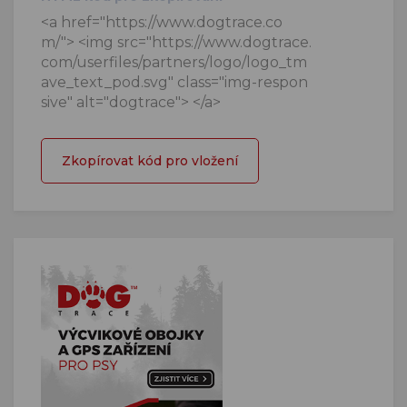
<a href="https://www.dogtrace.co
m/"> <img src="https://www.dogtrace.
com/userfiles/partners/logo/logo_tm
ave_text_pod.svg" class="img-respon
sive" alt="dogtrace"> </a>
Zkopírovat kód pro vložení