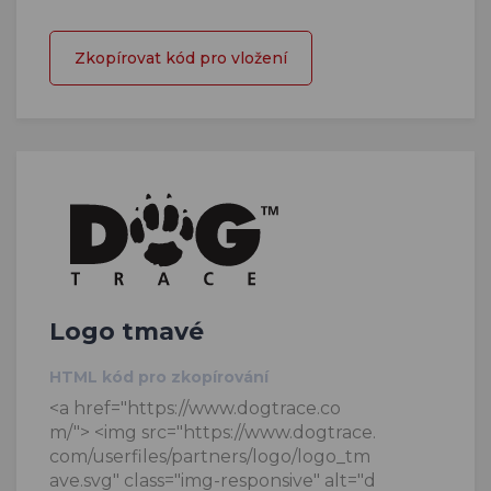
Zkopírovat kód pro vložení
Logo tmavé
HTML kód pro zkopírování
<a href="https://www.dogtrace.co
m/"> <img src="https://www.dogtrace.
com/userfiles/partners/logo/logo_tm
ave.svg" class="img-responsive" alt="d