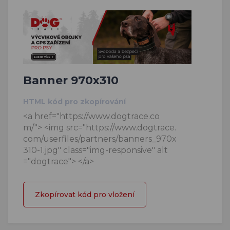
Banner 970x310
HTML kód pro zkopírování
<a href="https://www.dogtrace.co
m/"> <img src="https://www.dogtrace.
com/userfiles/partners/banners_970x
310-1.jpg" class="img-responsive" alt
="dogtrace"> </a>
Zkopírovat kód pro vložení