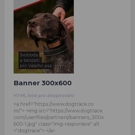
Banner 300x600
HTML kód pro zkopírování
<a href="https://www.dogtrace.co
m/"> <img src="https://www.dogtrace.
com/userfiles/partners/banners_300x
600-1.jpg" class="img-responsive" alt
="dogtrace"> </a>