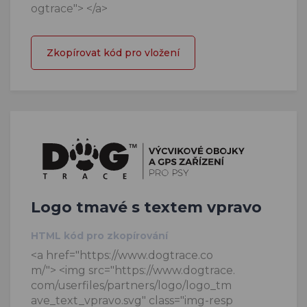
ogtrace"> </a>
Zkopírovat kód pro vložení
Logo tmavé s textem vpravo
HTML kód pro zkopírování
<a href="https://www.dogtrace.co
m/"> <img src="https://www.dogtrace.
com/userfiles/partners/logo/logo_tm
ave_text_vpravo.svg" class="img-resp