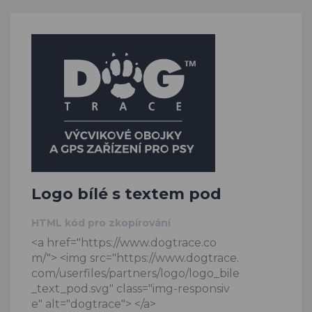
Logo bílé s textem pod
HTML kód pro zkopírování
<a href="https://www.dogtrace.co
m/"> <img src="https://www.dogtrace.
com/userfiles/partners/logo/logo_bile
_text_pod.svg" class="img-responsiv
e" alt="dogtrace"> </a>