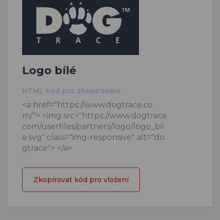
Logo bílé
HTML kód pro zkopírování
<a href="https://www.dogtrace.co
m/"> <img src="https://www.dogtrace.
com/userfiles/partners/logo/logo_bil
e.svg" class="img-responsive" alt="do
gtrace"> </a>
Zkopírovat kód pro vložení