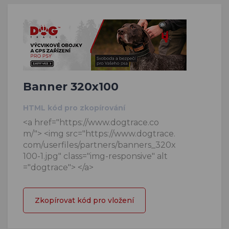
Banner 320x100
HTML kód pro zkopírování
<a href="https://www.dogtrace.co
m/"> <img src="https://www.dogtrace.
com/userfiles/partners/banners_320x
100-1.jpg" class="img-responsive" alt
="dogtrace"> </a>
Zkopírovat kód pro vložení