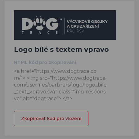
Logo bílé s textem vpravo
HTML kód pro zkopírování
<a href="https://www.dogtrace.co
m/"> <img src="https://www.dogtrace.
com/userfiles/partners/logo/logo_bile
_text_vpravo.svg" class="img-responsi
ve" alt="dogtrace"> </a>
Zkopírovat kód pro vložení