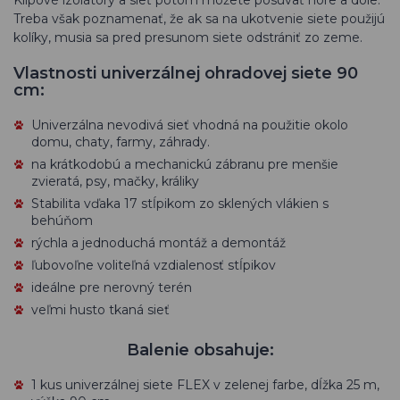
Klipové izolátory a sieť potom môžete posúvať hore a dole.
Treba však poznamenať, že ak sa na ukotvenie siete použijú
kolíky, musia sa pred presunom siete odstrániť zo zeme.
Vlastnosti univerzálnej ohradovej siete 90
cm:
Univerzálna nevodivá sieť vhodná na použitie okolo
domu, chaty, farmy, záhrady.
na krátkodobú a mechanickú zábranu pre menšie
zvieratá, psy, mačky, králiky
Stabilita vďaka 17 stĺpikom zo sklených vlákien s
behúňom
rýchla a jednoduchá montáž a demontáž
ľubovoľne voliteľná vzdialenosť stĺpikov
ideálne pre nerovný terén
veľmi husto tkaná sieť
Balenie obsahuje:
1 kus univerzálnej siete FLEX v zelenej farbe, dĺžka 25 m,