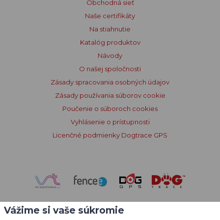
Obchodná sieť
Naše certifikáty
Na stiahnutie
Katalóg produktov
Návody
O našej spoločnosti
Zásady spracovania osobných údajov
Zásady používania súborov cookie
Poučenie o súboroch cookies
Vyhlásenie o prístupnosti
Licenčné podmienky Dogtrace GPS
Vážime si vaše súkromie