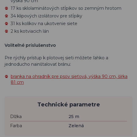
výška 90 cm
17 ks sklolaminátových stĺpikov so zemným hrotom
34 klipových izolátorov pre stĺpiky
31 ks kolíkov na ukotvenie siete
2 ks kotviacich lán
Voliteľné príslušenstvo
Pre rýchly prístup k plotovej sieti môžete ľahko a
jednoducho nainštalovať bránu:
branka na ohradník pre psov sieťová, výška 90 cm, šírka
81 cm
Technické parametre
Dlžka
25 m
Farba
Zelená