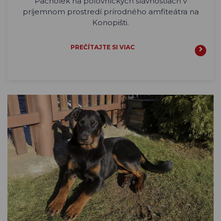
Pacholek na poľovníckych slávnostiach v
príjemnom prostredí prírodného amfiteátra na
Konopišti.
PREČÍTAJTE SI VIAC