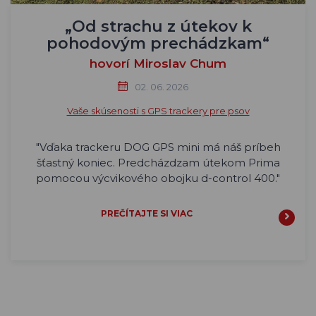
„Od strachu z útekov k
pohodovým prechádzkam“
hovorí Miroslav Chum
02. 06. 2026
Vaše skúsenosti s GPS trackery pre psov
"Vďaka trackeru DOG GPS mini má náš príbeh
šťastný koniec. Predcházdzam útekom Prima
pomocou výcvikového obojku d-control 400."
PREČÍTAJTE SI VIAC