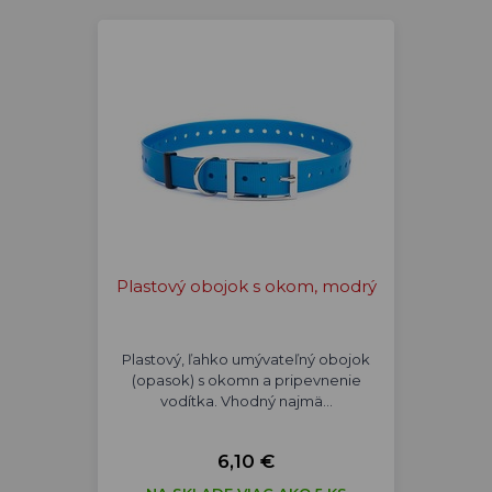
Plastový obojok s okom, modrý
Plastový, ľahko umývateľný obojok
(opasok) s okomn a pripevnenie
vodítka. Vhodný najmä…
6,10 €