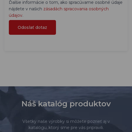
Ďalšie informácie o tom, ako spracúvame osobné údaje
nájdete v našich
zásadách spracovania osobných
údajov
.
Náš katalóg produktov
Všetky naše výrobky si môžete pozrieť aj v
katalógu, ktorý sme pre vás pripravili.