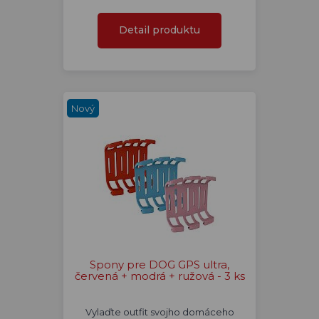
Detail produktu
Nový
Spony pre DOG GPS ultra,
červená + modrá + ružová - 3 ks
Vylaďte outfit svojho domáceho