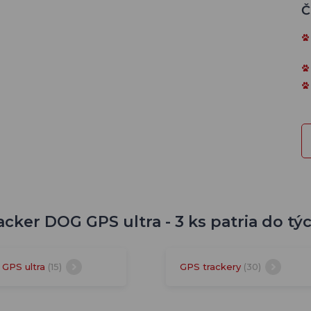
Č
acker DOG GPS ultra - 3 ks patria do tý
GPS ultra
(15)
GPS trackery
(30)