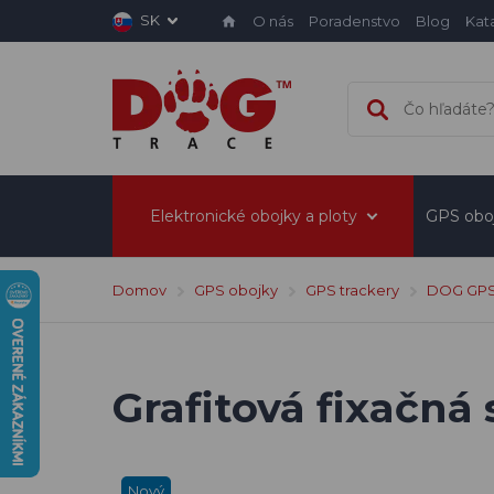
SK
O nás
Poradenstvo
Blog
Kat
Elektronické obojky a ploty
GPS obo
Domov
GPS obojky
GPS trackery
DOG GPS 
Grafitová fixačná
Nový