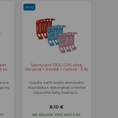
Nový
ker
Spony pre DOG GPS ultra,
3 ks
červená + modrá + ružová - 3 ks
e pre
Vylaďte outfit svojho domáceho
spony,
maznáčika k dokonalosti a meňte
…
ľubovoľne farby fixačných…
8,10 €
KS
NA SKLADE VIAC AKO 5 KS