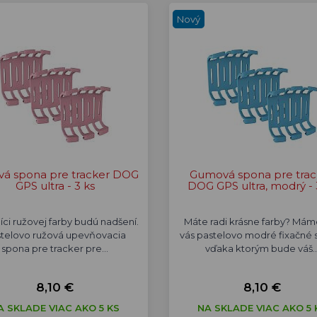
Nový
vá spona pre tracker DOG
Gumová spona pre trac
GPS ultra - 3 ks
DOG GPS ultra, modrý - 
íci ružovej farby budú nadšení.
Máte radi krásne farby? Mám
telovo ružová upevňovacia
vás pastelovo modré fixačné 
spona pre tracker pre…
vďaka ktorým bude váš
8,10 €
8,10 €
A SKLADE VIAC AKO 5 KS
NA SKLADE VIAC AKO 5 