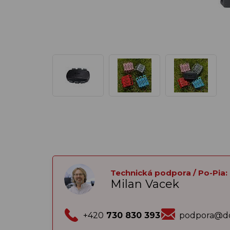
Technická podpora / Po-Pia:
Milan Vacek
+420
730 830 393
podpora@do