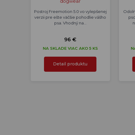
dogwear
Postroj Freemotion 5.0 vo vylepšenej
Odoln
verzii pre ešte väčšie pohodlie vášho
pso
psa. Vhodný na…
n
96 €
NA SKLADE VIAC AKO 5 KS
N
Detail produktu