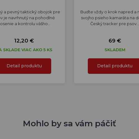
ý a pevný taktický obojok pre
Buďte vždy o krok napred a 
v je navrhnutý na pohodlné
svojho psieho kamaráta na d
osenie a kontrolu vášho…
Český tracker pre psov
12,20 €
69 €
A SKLADE VIAC AKO 5 KS
SKLADEM
Detail produktu
Detail produktu
Mohlo by sa vám páčiť