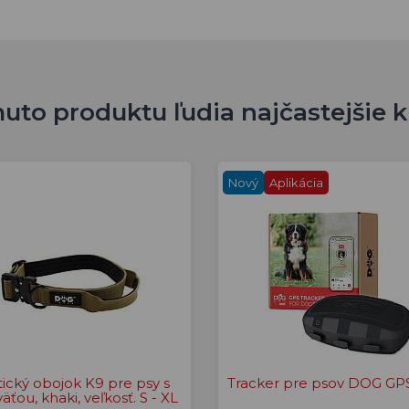
uto produktu ľudia najčastejšie 
Nový
Aplikácia
tický obojok K9 pre psy s
Tracker pre psov DOG GPS
äťou, khaki, veľkosť. S - XL