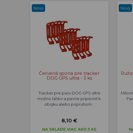
Nový
Nový
Červená spona pre tracker
Ružo
DOG GPS ultra - 3 ks
Tracker pre psov DOG GPS ultra
Milovn
možno ľahko a pevne pripevniť k
Pas
obojku alebo popruhom…
8,10 €
NA SKLADE VIAC AKO 5 KS
N