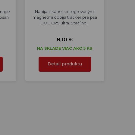
majte
Nabíjací kábel s integrovanými
osah.
magnetmi dobíja tracker pre psa
…
DOG GPS ultra. Stačí ho…
8,10 €
NA SKLADE VIAC AKO 5 KS
Detail produktu