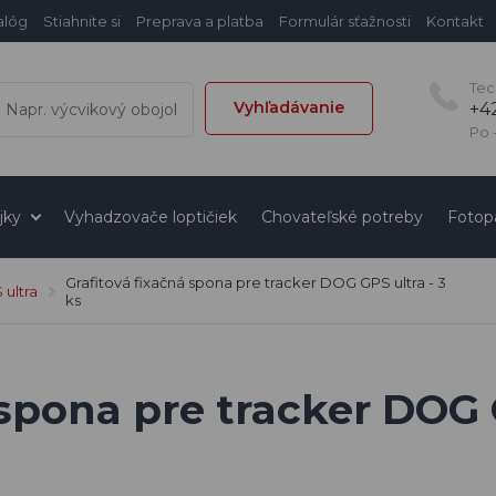
alóg
Stiahnite si
Preprava a platba
Formulár sťažnosti
Kontakt
Tec
Vyhľadávanie
+4
Po -
jky
Vyhadzovače loptičiek
Chovateľské potreby
Fotop
Grafitová fixačná spona pre tracker DOG GPS ultra - 3
ultra
ks
 spona pre tracker DOG G