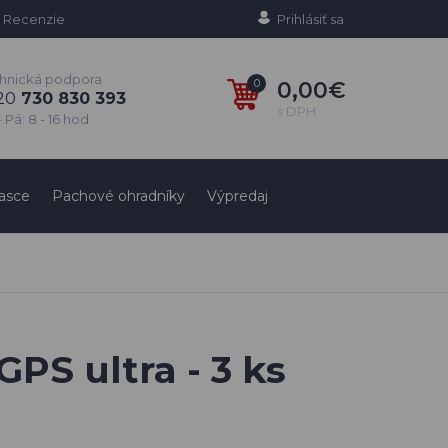
Recenzie
Prihlásiť sa
hnická podpora
0
0,00€
20
730 830 393
s DPH
 Pá: 8 - 16 hod
asce
Pachové ohradníky
Výpredaj
PS ultra - 3 ks