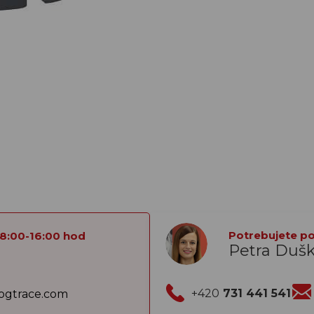
Potrebujete por
 8:00-16:00 hod
Petra Duš
+420
731 441 541
gtrace.com