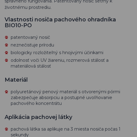
správneho fungovania. Patentovaný nosič šetrný k
životnému prostrediu.
Vlastnosti nosiča pachového ohradníka
BIO10-PO
patentovaný nosič
neznečisťuje prírodu
biologicky rozložiteľný s hnojivými účinkami
odolnosť voči UV žiareniu, rozmerová stálosť a
materiálová stálosť
Materiál
polyuretánový penový materiál s otvorenými pórmi
zabezpečuje absorpciu a postupné uvoľňovanie
pachového koncentrátu
Aplikácia pachovej látky
pachová látka sa aplikuje na 3 miesta nosiča počas 1
sekundy