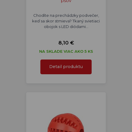
psov
Chodíte na prechádzky podvečer,
keď sa skor stmieva? Tkaný svietiaci
obojok s LED diódami…
8,10 €
NA SKLADE VIAC AKO 5 KS
Detail produktu