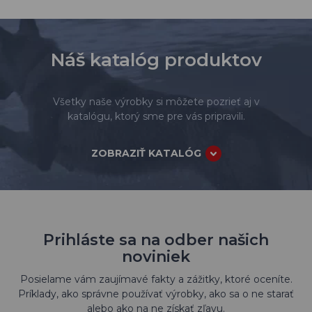
Náš katalóg produktov
Všetky naše výrobky si môžete pozrieť aj v
katalógu, ktorý sme pre vás pripravili.
ZOBRAZIŤ KATALÓG
Prihláste sa na odber našich
noviniek
Posielame vám zaujímavé fakty a zážitky, ktoré oceníte.
Príklady, ako správne používať výrobky, ako sa o ne starať
alebo ako na ne získať zľavu.