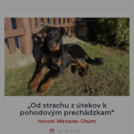
„Od strachu z útekov k
pohodovým prechádzkam“
hovorí Miroslav Chum
02. 06. 2026