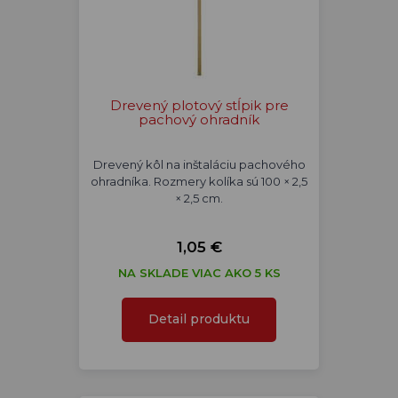
Drevený plotový stĺpik pre
pachový ohradník
Drevený kôl na inštaláciu pachového
ohradníka. Rozmery kolíka sú 100 × 2,5
× 2,5 cm.
1,05 €
NA SKLADE VIAC AKO 5 KS
Detail produktu