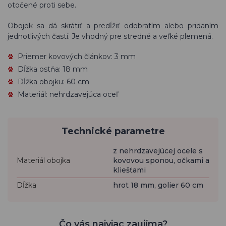
otočené proti sebe.
Obojok sa dá skrátiť a predĺžiť odobratím alebo pridaním
jednotlivých častí. Je vhodný pre stredné a veľké plemená.
Priemer kovových článkov: 3 mm
Dĺžka ostňa: 18 mm
Dĺžka obojku: 60 cm
Materiál: nehrdzavejúca oceľ
Technické parametre
z nehrdzavejúcej ocele s
Materiál obojka
kovovou sponou, očkami a
kliešťami
Dĺžka
hrot 18 mm, golier 60 cm
Čo vás najviac zaujíma?