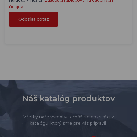
nájdete v našich
zásadách spracovania osobných
údajov
.
Náš katalóg produktov
Všetky naše výrobky si môžete pozrieť aj v
katalógu, ktorý sme pre vás pripravili.