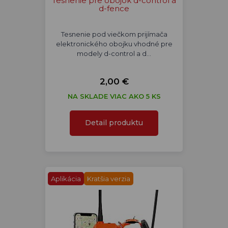
Tesnenie pre obojok d-control a
d-fence
Tesnenie pod viečkom prijímača
elektronického obojku vhodné pre
modely d-control a d…
2,00 €
NA SKLADE VIAC AKO 5 KS
Detail produktu
Aplikácia
Kratšia verzia