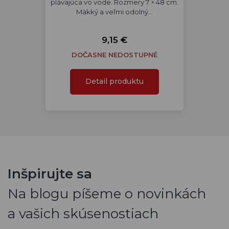
plávajúca vo vode. Rozmery 7 × 48 cm.
Mäkký a veľmi odolný…
9,15 €
DOČASNE NEDOSTUPNÉ
Detail produktu
Inšpirujte sa
Na blogu píšeme o novinkách
a vašich skúsenostiach