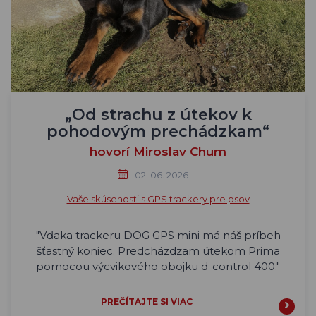
„Od strachu z útekov k
pohodovým prechádzkam“
hovorí Miroslav Chum
02. 06. 2026
Vaše skúsenosti s GPS trackery pre psov
"Vďaka trackeru DOG GPS mini má náš príbeh
šťastný koniec. Predcházdzam útekom Prima
pomocou výcvikového obojku d-control 400."
PREČÍTAJTE SI VIAC