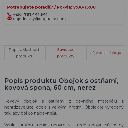
Potrebujete poradiť? / Po-Pia: 7:00-15:00
+420
731 441 541
objednavky@dogtrace.com
Popis a vlastnosti
Súvisiace
Inšpirácia z blogu
produktu
produkty
Popis produktu Obojok s ostňami,
kovová spona, 60 cm, nerez
Kovový obojok s ostňami z pevného materiálu z
nehrdzavejúcej ocele s veľkými hrotmi. Obojok je vyrobený
tak, aby bol čo najpevnejší.
Vďaka hrotom umiestneným v strede obojku sú ostny