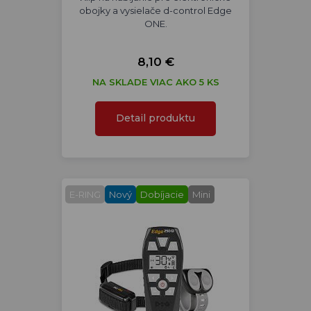
obojky a vysielače d-control Edge
ONE.
8,10 €
NA SKLADE VIAC AKO 5 KS
Detail produktu
E-RING
Nový
Dobíjacie
Mini