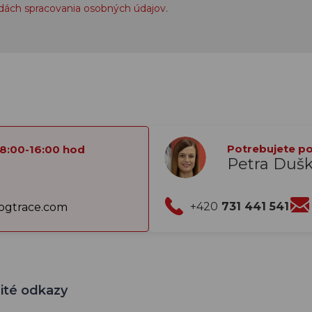
dách spracovania osobných údajov
.
Potrebujete por
 8:00-16:00 hod
Petra Duš
+420
731 441 541
gtrace.com
ité odkazy