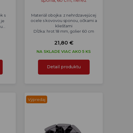
spona, 60 cm, nerez
k s
Materiál obojka: z nehrdzavejúcej
ocele s kovovou sponou, očkami a
 je
kliešťami
hu…
Dĺžka: hrot 18 mm, golier 60 cm
21,80 €
NA SKLADE VIAC AKO 5 KS
Detail produktu
Výpredaj