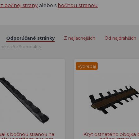
ez bočnej strany
alebo s
bočnou stranou
.
Odporúčané stránky
Z najlacnejších
Od najdrahších
né na 9 z 9 produkty
Výpredaj
al s bočnou stranou na
Kryt ostnatého obojka 