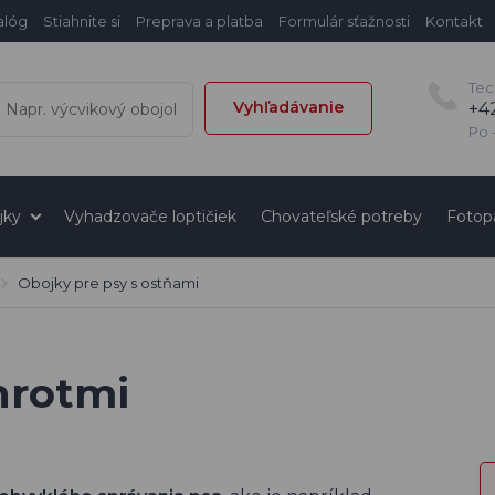
alóg
Stiahnite si
Preprava a platba
Formulár sťažnosti
Kontakt
Tec
Vyhľadávanie
+4
Po -
jky
Vyhadzovače loptičiek
Chovateľské potreby
Fotop
Obojky pre psy s ostňami
hrotmi