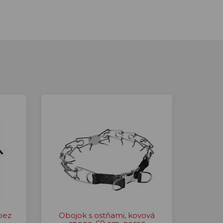
bez
Obojok s ostňami, kovová