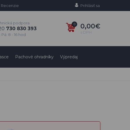
Recenzie
Prihlásiť sa
hnická podpora
0
0,00€
20
730 830 393
s DPH
 Pá: 8 - 16 hod
asce
Pachové ohradníky
Výpredaj