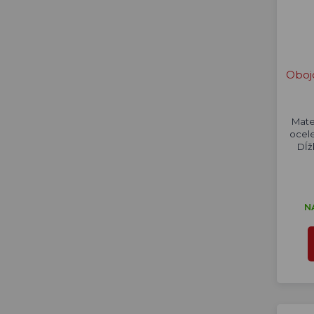
Oboj
Mate
ocel
Dĺž
N