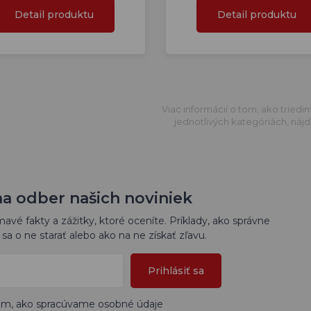
Detail produktu
Detail produktu
Viac informácií o tom, ako triedi
jednotlivých kategóriách, nájd
na odber našich noviniek
vé fakty a zážitky, ktoré oceníte. Príklady, ako správne
sa o ne starať alebo ako na ne získať zľavu.
Prihlásiť sa
tom, ako spracúvame osobné údaje