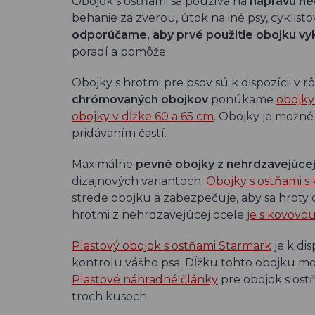
Obojok s ostňami sa používa na
nápravu ne
behanie za zverou, útok na iné psy, cyklis
odporúčame, aby prvé použitie obojku vy
poradí a pomôže.
Obojky s hrotmi pre psov sú k dispozícii v
chrómovaných obojkov
ponúkame
obojky
obojky v dĺžke 60 a 65 cm
. Obojky je možné
pridávaním častí.
Maximálne
pevné obojky z nehrdzavejúcej
dizajnových variantoch.
Obojky s ostňami 
strede obojku a zabezpečuje, aby sa hroty 
hrotmi z nehrdzavejúcej ocele
je s kovovo
Plastový obojok s ostňami Starmark
je k di
kontrolu vášho psa. Dĺžku tohto obojku mo
Plastové náhradné články
pre obojok s ost
troch kusoch.