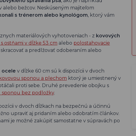
obvyklého správania psa
, ako je napríklad
tov alebo bežcov. Neskúseným majiteľom
konali s trénerom alebo kynológom
, ktorý vám
 rôznych materiálových vyhotoveniach - z
kovových
 s ostňami v dĺžke 53 cm
alebo
polostahovacie
 skracovať a predlžovať odoberaním alebo
 ocele
v dĺžke 60 cm sú k dispozícii v dvoch
s kovovou sponou a plechom
ktorý je umiestnený v
otáčali proti sebe. Druhé prevedenie obojku s
u sponou bez podložky
.
spozícii v dvoch dĺžkach na bezpečnú a účinnú
žno upraviť aj pridaním alebo odobratím článkov.
ňami je možné zakúpiť samostatne v súpravách po