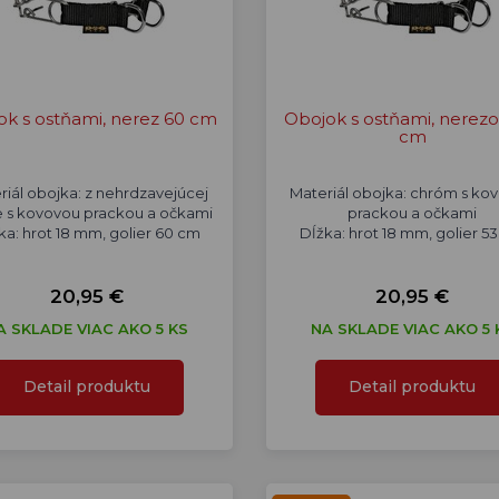
ok s ostňami, nerez 60 cm
Obojok s ostňami, nerezo
cm
riál obojka: z nehrdzavejúcej
Materiál obojka: chróm s ko
e s kovovou prackou a očkami
prackou a očkami
ka: hrot 18 mm, golier 60 cm
Dĺžka: hrot 18 mm, golier 5
20,95 €
20,95 €
A SKLADE VIAC AKO 5 KS
NA SKLADE VIAC AKO 5 
Detail produktu
Detail produktu