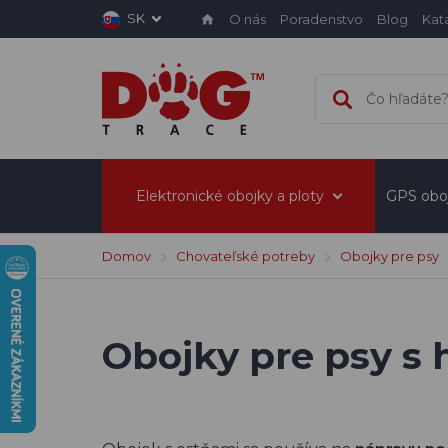
SK
O nás
Poradenstvo
Blog
Kat
Elektronické obojky a ploty
GPS obo
Domov
Chovateľské potreby
Obojky pre psy
Obojky pre psy s 