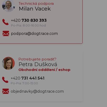
Technická podpora
Milan Vacek
+420
730 830 393
Po-Pia: 8:00-16:00 hod
podpora@dogtrace.com
Potrebujete poradiť?
Petra Dušková
Obchodní oddělení / eshop
+420
731 441 541
Po-Pia: 7:00-15:00
objednavky@dogtrace.com