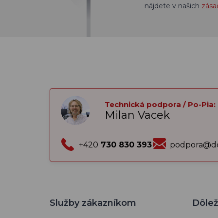
nájdete v našich
zása
Technická podpora / Po-Pia:
Milan Vacek
+420
730 830 393
podpora@do
Služby zákazníkom
Dôlež