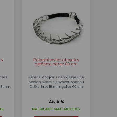
 s
Polosťahovací obojok s
ostňami, nerez 60 cm
ceľ s
Materiál obojka: z nehrdzavejúcej
ocele s okom a kovovou sponou
 18 mm,
Dĺžka: hrot 18 mm, golier 60 cm
23,15 €
KS
NA SKLADE VIAC AKO 5 KS