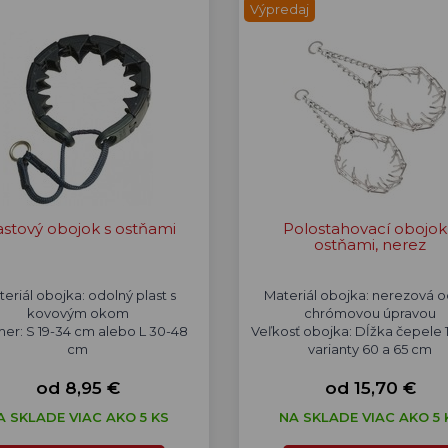
Výpredaj
astový obojok s ostňami
Polostahovací obojok
ostňami, nerez
eriál obojka: odolný plast s
Materiál obojka: nerezová o
kovovým okom
chrómovou úpravou
er: S 19-34 cm alebo L 30-48
Veľkosť obojka: Dĺžka čepele
cm
varianty 60 a 65 cm
od 8,95 €
od 15,70 €
A SKLADE VIAC AKO 5 KS
NA SKLADE VIAC AKO 5 