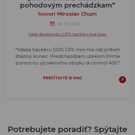
pohodovým prechádzkam“
hovorí Miroslav Chum
02. 06. 2026
Vaše skúsenosti s GPS trackery pre psov
"Vďaka trackeru DOG GPS mini má náš príbeh
šťastný koniec. Predcházdzam útekom Prima
pomocou výcvikového obojku d-control 400."
PREČÍTAJTE SI VIAC
Potrebujete poradiť? Spýtajte