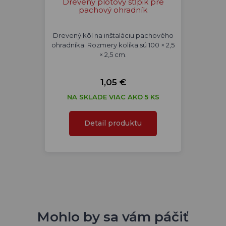
Drevený plotový stĺpik pre
pachový ohradník
Drevený kôl na inštaláciu pachového
ohradníka. Rozmery kolíka sú 100 × 2,5
× 2,5 cm.
1,05 €
NA SKLADE VIAC AKO 5 KS
Detail produktu
Mohlo by sa vám páčiť