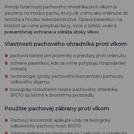
Princíp funkčnosti pachového ohradníka proti vlkom je
založený na imitácii pachu, ktorý vlk vníma ako vniknutie do
teritória a hrozbu nebezpečenstva. Úprava pasienkov, na
ktorých sa voľne pohybujú kozy, ovce a teľatá, vedie k
preventívnej ochrane a odráža útoky vlkov
.
Vlastnosti pachového ohradníka proti vlkom
pachová bariéra pre pozemky a priestory proti vniknutiu
ochrana pasienkov, kde sa voľne pohybujú hospodárske
zvieratá
technológia výroby pachového koncentrátu pomocou
celkového objemu
biologicky rozložiteľné nosiče pachového ohradníka
BIO10 sú šetrné k životnému prostrediu
Použitie pachovej zábrany proti vlkom
Pachový koncentrát aplikujte vždy na biologicky
odbúrateľný pachový nosič BIO10.
Stlačte aplikátor na plechovke na 1 sekundu a vstreknite