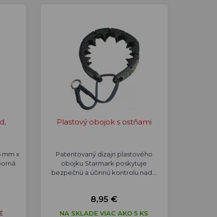
d,
Plastový obojok s ostňami
6 mm x
Patentovaný dizajn plastového
borná
obojku Starmark poskytuje
bezpečnú a účinnú kontrolu nad…
8,95 €
É
NA SKLADE VIAC AKO 5 KS