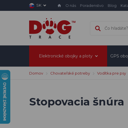
SK
O nás
Poradenstvo
Blog
Kat
Elektronické obojky a ploty
GPS obo
Domov
Chovateľské potreby
Vodítka pre psy
Stopovacia šnúr