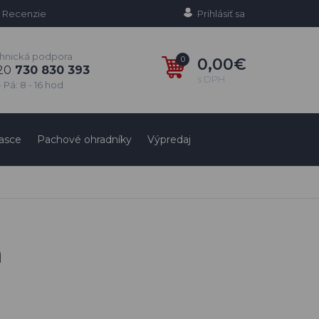
Recenzie
Prihlásiť sa
hnická podpora
0
0,00€
20
730 830 393
s DPH
 Pá: 8 - 16 hod
asce
Pachové ohradníky
Výpredaj
m