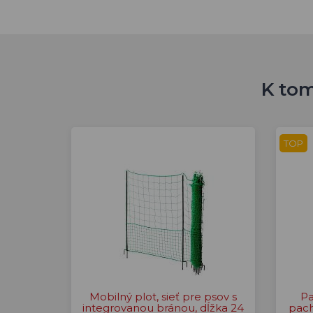
K tom
TOP
Mobilný plot, sieť pre psov s
Pa
integrovanou bránou, dĺžka 24
pach