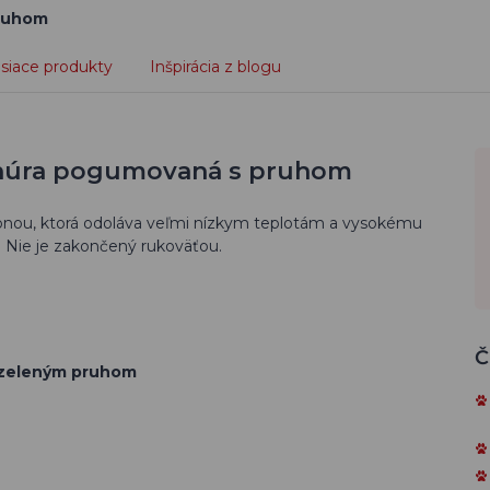
pruhom
isiace produkty
Inšpirácia z blogu
šnúra pogumovaná s pruhom
onou, ktorá odoláva veľmi nízkym teplotám a vysokému
 Nie je zakončený rukoväťou.
Č
o zeleným pruhom