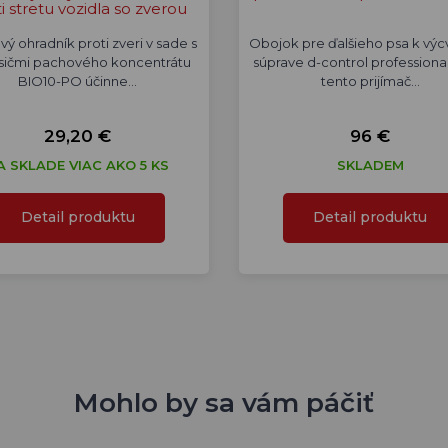
i stretu vozidla so zverou
ý ohradník proti zveri v sade s
Obojok pre ďalšieho psa k výc
osičmi pachového koncentrátu
súprave d-control professional
BIO10-PO účinne…
tento prijímač…
29,20 €
96 €
A SKLADE VIAC AKO 5 KS
SKLADEM
Detail produktu
Detail produktu
Mohlo by sa vám páčiť