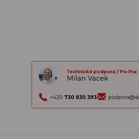
Technická podpora / Po-Pia:
Milan Vacek
+420
730 830 393
podpora@do