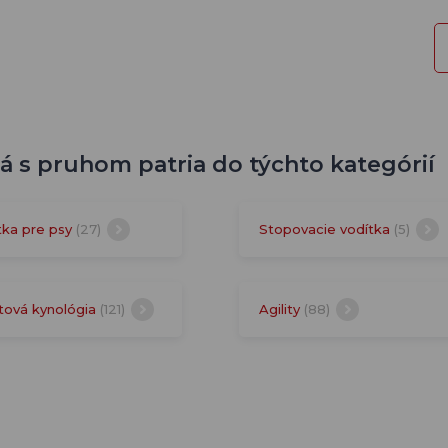
 s pruhom patria do týchto kategórií
tka pre psy
(27)
Stopovacie vodítka
(5)
tová kynológia
(121)
Agility
(88)