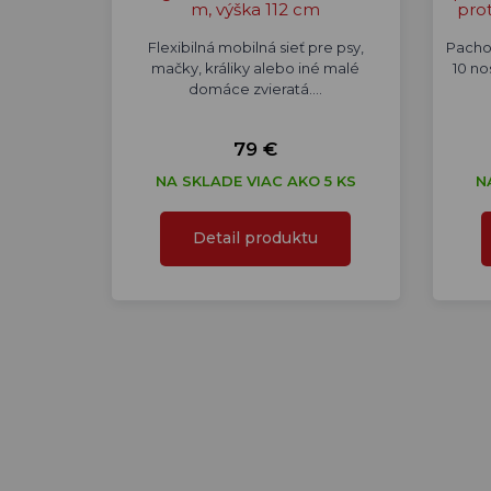
m, výška 112 cm
prot
Flexibilná mobilná sieť pre psy,
Pachov
mačky, králiky alebo iné malé
10 n
domáce zvieratá.…
79 €
NA SKLADE VIAC AKO 5 KS
N
Detail produktu