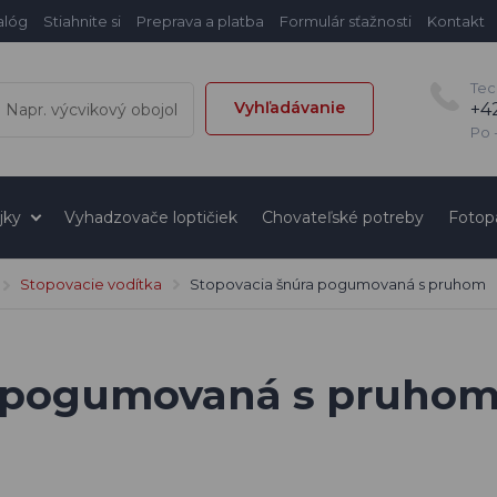
alóg
Stiahnite si
Preprava a platba
Formulár sťažnosti
Kontakt
Tec
Vyhľadávanie
+4
Po -
jky
Vyhadzovače loptičiek
Chovateľské potreby
Fotop
Stopovacie vodítka
Stopovacia šnúra pogumovaná s pruhom
a pogumovaná s pruho