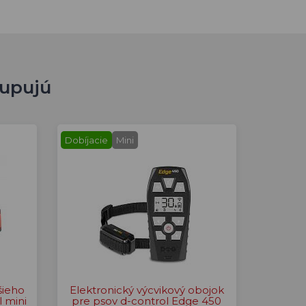
kupujú
Dobíjacie
Mini
šieho
Elektronický výcvikový obojok
l mini
pre psov d-control Edge 450