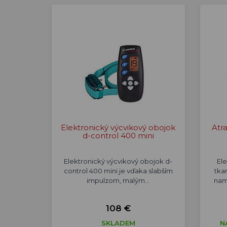
Elektronický výcvikový obojok
Atr
d-control 400 mini
Elektronický výcvikový obojok d-
El
control 400 mini je vďaka slabším
tka
impulzom, malým…
nam
108 €
SKLADEM
N