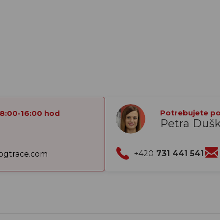
Potrebujete por
 8:00-16:00 hod
Petra Duš
+420
731 441 541
gtrace.com