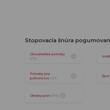
Stopovacia šnúra pogumovaná
Chovateľské potreby
Vodí
(173)
Potreby pre
Špor
poľovníctvo
(121)
Obrany psov
(100)