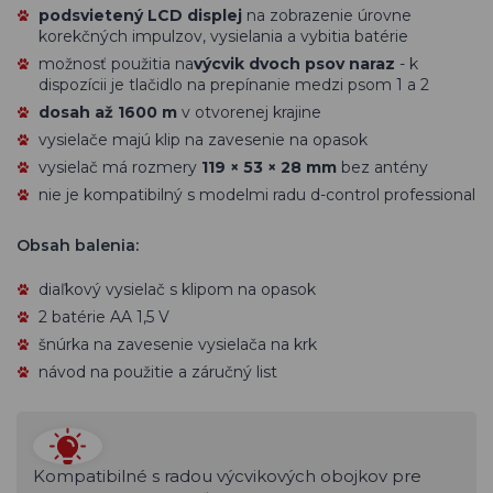
podsvietený LCD displej
na zobrazenie úrovne
korekčných impulzov, vysielania a vybitia batérie
možnosť použitia na
výcvik dvoch psov naraz
- k
dispozícii je tlačidlo na prepínanie medzi psom 1 a 2
dosah až 1600 m
v otvorenej krajine
vysielače majú klip na zavesenie na opasok
vysielač má rozmery
119 × 53 × 28 mm
bez antény
nie je kompatibilný s modelmi radu d-control professional
Obsah balenia:
diaľkový vysielač s klipom na opasok
2 batérie
AA 1,5 V
šnúrka na zavesenie vysielača na krk
návod na použitie a záručný list
Kompatibilné s radou výcvikových obojkov pre