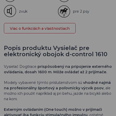
zvuk
pre 2 psy
Viac o funkciách a vlastnostiach
Popis produktu Vysielač pre
elektronický obojok d-control 1610
Vysielač Dogtrace
prispôsobený na pripojenie externého
ovládania, dosah 1600 m. Môže ovládať až 2 prijímače.
Modely vybavené týmto príslušenstvom sú
vhodné najmä
na profesionálny športový a poľovnícky výcvik psov
, ale
možno ich použiť napríklad aj pri behu, jazde na bicykli alebo
na koni.
Externým ovládaním (One touch) možno v prijímači
aktivovať iba funkciu stimulačného impulzu
, ostatné