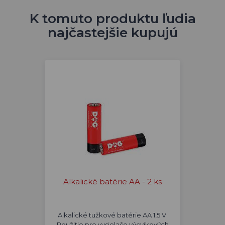
K tomuto produktu ľudia
najčastejšie kupujú
Alkalické batérie AA - 2 ks
Alkalické tužkové batérie AA 1,5 V.
Použitie pre vysielače výcvikových