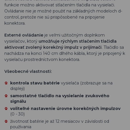
funkcie možno aktivovať stlačením tlačidla na vysielači.
Ovládanie nie je možné použiť na základných modeloch d-
control, pretože nie sú prispôsobené na pripojenie
konektora.
Externé ovládanie
je veľmi užitočným doplnkom
vysielačov, ktorý
umožňuje rýchlym stlačením tlačidla
aktivovať zvolený korekčný impulz v prijímači
. Tlačidlo sa
nachádza na konci 140 cm dlhého kábla, ktorý je pripojený k
vysielaču prostredníctvom konektora.
Všeobecné vlastnosti:
kontrola stavu batérie
vysielača (zobrazuje sa na
displeji)
samostatné
tlačidlo na vysielanie zvukového
signálu
voliteľné nastavenie úrovne korekčných impulzov
(0 - 30)
životnosť batérie je až 12 mesiacov v závislosti od
používania