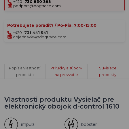
+420
730 830 393
podpora@dogtrace.com
Potrebujete poradiť? / Po-Pia: 7:00-15:00
+420
731 441 541
objednavky@dogtrace.com
Popis a vlastnosti
Príručky a súbory
Súvisiace
produktu
na prevzatie
produkty
Vlastnosti produktu Vysielač pre
elektronický obojok d-control 1610
impulz
booster