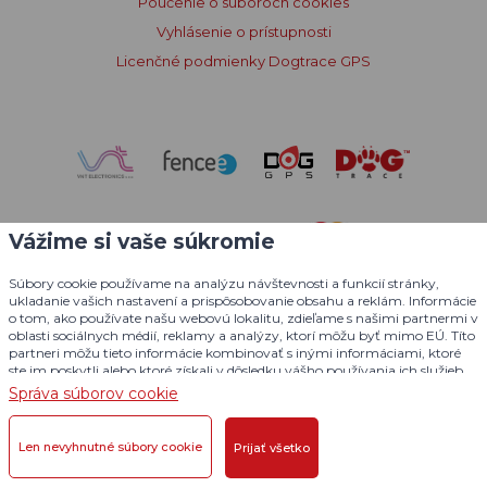
Poučenie o súboroch cookies
Vyhlásenie o prístupnosti
Licenčné podmienky Dogtrace GPS
Vážime si vaše súkromie
Súbory cookie používame na analýzu návštevnosti a funkcií stránky,
ukladanie vašich nastavení a prispôsobovanie obsahu a reklám. Informácie
o tom, ako používate našu webovú lokalitu, zdieľame s našimi partnermi v
oblasti sociálnych médií, reklamy a analýzy, ktorí môžu byť mimo EÚ. Títo
partneri môžu tieto informácie kombinovať s inými informáciami, ktoré
ste im poskytli alebo ktoré získali v dôsledku vášho používania ich služieb.
Podrobné informácie
Správa súborov cookie
© 2004 - 2026 VNT electronics s.r.o., všetky práva vyhradené
Grafický dizajn
KošnarDesign.cz
a redakčný systém
Len nevyhnutné súbory cookie
Prijať všetko
CZECHGROUP.cz