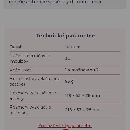
menšie a stredne veľké psy d-control mini.
Technické parametre
Dosah
1600 m
Počet stimulačných
30
impulzov
Počet psov
1 s možnosťou 2
Hmotnosť vysielača (bez
95 g
batérie)
Rozmery vysielača bez
119 × 53 × 28 mm
antény
Rozmery vysielača s
213 × 53 × 28 mm
anténou
Zobraziť všetky parametre