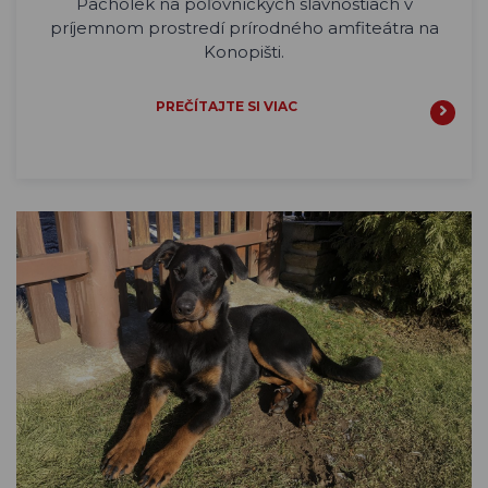
Pacholek na poľovníckych slávnostiach v
príjemnom prostredí prírodného amfiteátra na
Konopišti.
PREČÍTAJTE SI VIAC