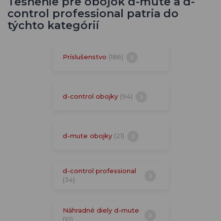
Tesnenie pre obojok d-mute a d-
control professional patria do
týchto kategórií
Príslušenstvo
(186)
d-control obojky
(94)
d-mute obojky
(21)
d-control professional
(34)
Náhradné diely d-mute
(10)