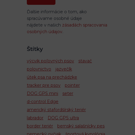
Ďalšie informácie o tom, ako
spracúvame osobné údaje
nájdete v našich
zásadách spracovania
osobných údajov
.
Štítky
výcvik poľovných psov
stavač
polovnictvo
jazvečík
útek psa na prechádzke
tracker pre psov
pointer
DOG GPS mini
seter
d-control Edge
americký stafordšírský teriér
labrador
DOG GPS ultra
border teriér
bernský salašnícky pes
nemecký ovčiak
športová kynológia