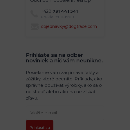
Obchodní oddělení / eshop
+420
731 441 541
Po-Pia: 7:00-15:00
objednavky@dogtrace.com
Prihláste sa na odber
noviniek a nič vám neunikne.
Posielame vám zaujímavé fakty a
zážitky, ktoré oceníte. Príklady, ako
správne používať výrobky, ako sa o
ne starať alebo ako na ne získať
zľavu.
Prihlásiť sa