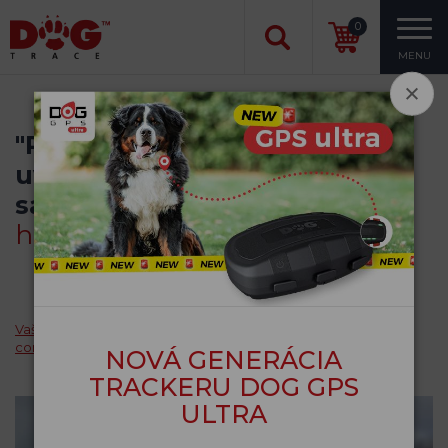
0
MENU
"Prechádzky sú zrazu
uvoľnené, pokojné a zvieratá
sa nás nemusia báť"
hovorí Naděžda Šejdová
03. 06. 2024
Vaše skúsenosti s elektronickými výcvikovými obojkami d-
control
NOVÁ GENERÁCIA
TRACKERU DOG GPS
ULTRA