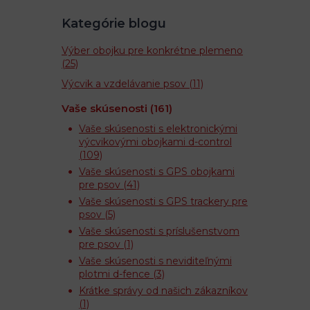
Kategórie blogu
Výber obojku pre konkrétne plemeno
(25)
Výcvik a vzdelávanie psov
(11)
Vaše skúsenosti
(161)
Vaše skúsenosti s elektronickými
výcvikovými obojkami d-control
(109)
Vaše skúsenosti s GPS obojkami
pre psov
(41)
Vaše skúsenosti s GPS trackery pre
psov
(5)
Vaše skúsenosti s príslušenstvom
pre psov
(1)
Vaše skúsenosti s neviditeľnými
plotmi d-fence
(3)
Krátke správy od našich zákazníkov
(1)