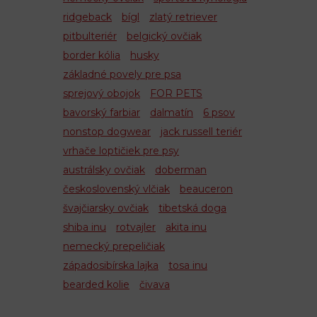
ridgeback
bígl
zlatý retriever
pitbulteriér
belgický ovčiak
border kólia
husky
základné povely pre psa
sprejový obojok
FOR PETS
bavorský farbiar
dalmatín
6 psov
nonstop dogwear
jack russell teriér
vrhače loptičiek pre psy
austrálsky ovčiak
doberman
československý vlčiak
beauceron
švajčiarsky ovčiak
tibetská doga
shiba inu
rotvajler
akita inu
nemecký prepeličiak
západosibírska lajka
tosa inu
bearded kolie
čivava