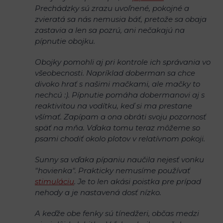
Prechádzky sú zrazu uvoľnené, pokojné a
zvieratá sa nás nemusia báť, pretože sa obaja
zastavia a len sa pozrú, ani nečakajú na
pípnutie obojku.
Obojky pomohli aj pri kontrole ich správania vo
všeobecnosti. Napríklad doberman sa chce
divoko hrať s našimi mačkami, ale mačky to
nechcú :). Pípnutie pomáha dobermanovi aj s
reaktivitou na vodítku, keď si ma prestane
všímať. Zapípam a ona obráti svoju pozornosť
späť na mňa. Vďaka tomu teraz môžeme so
psami chodiť okolo plotov v relatívnom pokoji.
Sunny sa vďaka pípaniu naučila nejesť vonku
"hovienka". Prakticky nemusíme používať
stimuláciu
. Je to len akási poistka pre prípad
nehody a je nastavená dosť nízko.
A keďže obe fenky sú tínedžeri, občas medzi