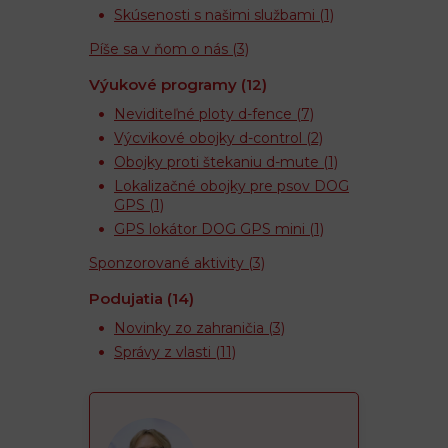
Skúsenosti s našimi službami
(1)
Píše sa v ňom o nás
(3)
Výukové programy
(12)
Neviditeľné ploty d-fence
(7)
Výcvikové obojky d-control
(2)
Obojky proti štekaniu d-mute
(1)
Lokalizačné obojky pre psov DOG
GPS
(1)
GPS lokátor DOG GPS mini
(1)
Sponzorované aktivity
(3)
Podujatia
(14)
Novinky zo zahraničia
(3)
Správy z vlasti
(11)