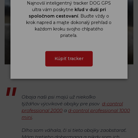
Najnovší inteligentný tracker DOG GPS
ultra vám poskytne
kľud v duši pri
spoločnom cestovaní
. Buďte vždy o
krok napred a majte dokonalý prehľad o
každom kroku svojho chlpatého
priateľa.
Kúpiť tracker
Obaja naši psi majú už niekoľko
týždňov výcvikové obojky pre psov
d-control
professional 2000
a
d-control professional 1000
mini
.
Dlho som váhala, či si tieto obojky zaobstarať.
Mám tretieho dobermana a nikdy som ich