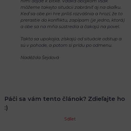
nimi dôjde k bitke. Vďaka obojkom však
môžeme takejto situácii zabrániť aj na diaľku.
Keď sa obe pri hre príliš rozvášnia a hrozí, že to
prerastie do konfliktu, zapípam (je jedno, ktorá)
a obe sa na mňa sústredia a čakajú na povel.
Takto sa upokojia, získajú od situácie odstup a
sú v pohode, a potom si prídu po odmenu.
Naděžda Šejdová
Páči sa vám tento článok? Zdieľajte ho
:)
Sdílet