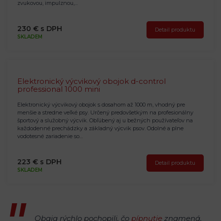
zvukovou, impulznou,…
230 € s DPH
Detail produktu
SKLADEM
Elektronický výcvikový obojok d-control
professional 1000 mini
Elektronický výcvikový obojok s dosahom až 1000 m, vhodný pre
menšie a stredne veľké psy. Určený predovšetkým na profesionálny
športový a služobný výcvik. Obľúbený aj u bežných používateľov na
každodenné prechádzky a základný výcvik psov. Odolné a plne
vodotesné zariadenie so…
223 € s DPH
Detail produktu
SKLADEM
Obaja rýchlo pochopili, čo
pípnutie
znamená.