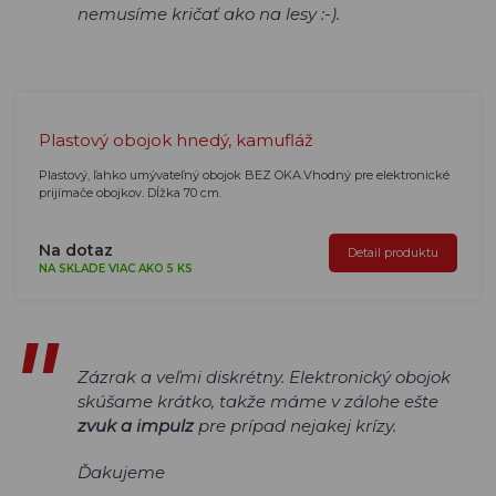
nemusíme kričať ako na lesy :-).
Plastový obojok hnedý, kamufláž
Plastový, ľahko umývateľný obojok BEZ OKA.Vhodný pre elektronické
prijímače obojkov. Dĺžka 70 cm.
Na dotaz
Detail produktu
NA SKLADE VIAC AKO 5 KS
Zázrak a veľmi diskrétny. Elektronický obojok
skúšame krátko, takže máme v zálohe ešte
zvuk a impulz
pre prípad nejakej krízy.
Ďakujeme