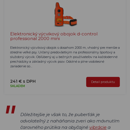
Elektronický výcvikový obojok d-control
professional 2000 mini
Elektronický výcvikový obojok s dosahom 2000 m, vhodný pre menšie a
stredne veľké psy. Určený predovšetkým na profesionálny športový a
služobný výcvik. Obľúbený aj u bežných používateľov na každodenné
prechádzky a základný výcvik psov. Odolné a plne vodotesné
zariadenie so…
241 € s DPH
Detail produktu
SKLADEM
Dôležitejšie je však to, že puberťák je
odvolateľný z naháňania zveri ako mávnutím
čarovného prútika na obyčajné
vibrácie
a