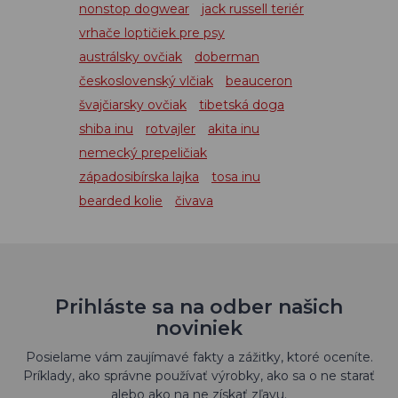
nonstop dogwear
jack russell teriér
vrhače loptičiek pre psy
austrálsky ovčiak
doberman
československý vlčiak
beauceron
švajčiarsky ovčiak
tibetská doga
shiba inu
rotvajler
akita inu
nemecký prepeličiak
západosibírska lajka
tosa inu
bearded kolie
čivava
Prihláste sa na odber našich
noviniek
Posielame vám zaujímavé fakty a zážitky, ktoré oceníte.
Príklady, ako správne používať výrobky, ako sa o ne starať
alebo ako na ne získať zľavu.