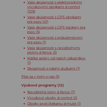
Vaše skúsenosti s elektronickými
výcvikovými obojkami d-control
(109)
Vaše skúsenosti s GPS obojkami
pre psov
(41)
Vaše skúsenosti s GPS trackery pre
psov
(5)
Vaše skúsenosti s príslušenstvom
pre psov
(1)
Vaše skúsenosti s neviditeľnými
plotmi d-fence
(3)
Krátke správy od našich zákazníkov
(1)
Skúsenosti s našimi službami
(1)
Píše sa v ňom o nás
(3)
Výukové programy
(12)
Neviditeľné ploty d-fence
(7)
Výcvikové obojky d-control
(2)
Obojky proti štekaniu d-mute
(1)