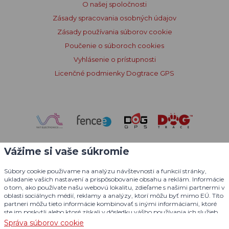
O našej spoločnosti
Zásady spracovania osobných údajov
Zásady používania súborov cookie
Poučenie o súboroch cookies
Vyhlásenie o prístupnosti
Licenčné podmienky Dogtrace GPS
Vážime si vaše súkromie
Súbory cookie používame na analýzu návštevnosti a funkcií stránky,
ukladanie vašich nastavení a prispôsobovanie obsahu a reklám. Informácie
o tom, ako používate našu webovú lokalitu, zdieľame s našimi partnermi v
oblasti sociálnych médií, reklamy a analýzy, ktorí môžu byť mimo EÚ. Títo
partneri môžu tieto informácie kombinovať s inými informáciami, ktoré
ste im poskytli alebo ktoré získali v dôsledku vášho používania ich služieb.
Podrobné informácie
Správa súborov cookie