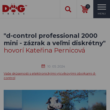
0
MENU
"d-control professional 2000
mini - zázrak a veľmi diskrétny"
hovorí Kateřina Pernicová
10. 05. 2024
Vaše skúsenosti s elektronickými výcvikovými obojkami d-
control