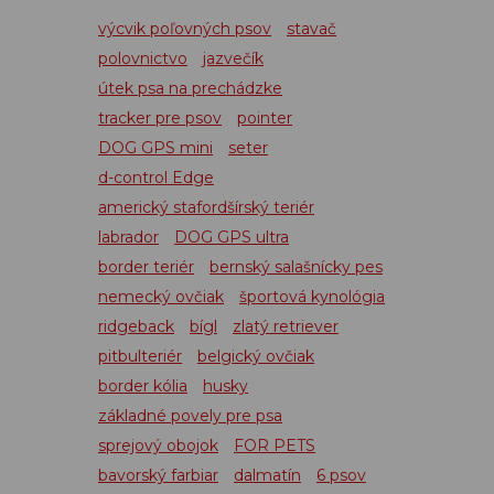
výcvik poľovných psov
stavač
polovnictvo
jazvečík
útek psa na prechádzke
tracker pre psov
pointer
DOG GPS mini
seter
d-control Edge
americký stafordšírský teriér
labrador
DOG GPS ultra
border teriér
bernský salašnícky pes
nemecký ovčiak
športová kynológia
ridgeback
bígl
zlatý retriever
pitbulteriér
belgický ovčiak
border kólia
husky
základné povely pre psa
sprejový obojok
FOR PETS
bavorský farbiar
dalmatín
6 psov