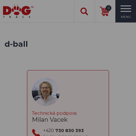
0
MENU
d-ball
Technická podpora
Milan Vacek
+420
730 830 393