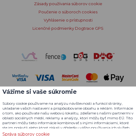
Zásady používania súborov cookie
Poučenie o súboroch cookies
Vyhlásenie o prístupnosti
Licenčné podmienky Dogtrace GPS
Vážime si vaše súkromie
Súbory cookie používame na analýzu návštevnosti a funkcií stránky,
ukladanie vašich nastavení a prispôsobovanie obsahu a reklám. Informácie
o tom, ako používate našu webovú lokalitu, zdieľame s našimi partnermi v
oblasti sociálnych médií, reklamy a analýzy, ktorí môžu byť mimo EÚ. Títo
© 2004 - 2026 VNT electronics s.r.o., všetky práva vyhradené
partneri môžu tieto informácie kombinovať s inými informáciami, ktoré
ste im poskytli alebo ktoré získali v dôsledku vášho používania ich služieb.
Grafický dizajn
KošnarDesign.cz
a redakčný systém
Podrobné informácie
Správa súborov cookie