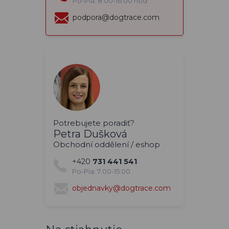
Po-Pia: 8:00-16:00 hod
podpora@dogtrace.com
Potrebujete poradiť?
Petra Dušková
Obchodní oddělení / eshop
+420
731 441 541
Po-Pia: 7:00-15:00
objednavky@dogtrace.com