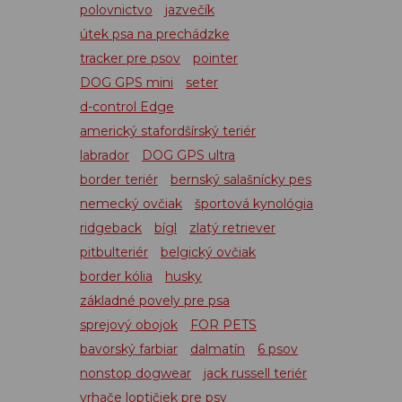
polovnictvo
jazvečík
útek psa na prechádzke
tracker pre psov
pointer
DOG GPS mini
seter
d-control Edge
americký stafordšírský teriér
labrador
DOG GPS ultra
border teriér
bernský salašnícky pes
nemecký ovčiak
športová kynológia
ridgeback
bígl
zlatý retriever
pitbulteriér
belgický ovčiak
border kólia
husky
základné povely pre psa
sprejový obojok
FOR PETS
bavorský farbiar
dalmatín
6 psov
nonstop dogwear
jack russell teriér
vrhače loptičiek pre psy