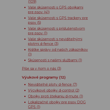
(109)
Vaše skúsenosti s GPS obojkami
pre psov
(41)
Vaše skúsenosti s GPS trackery pre
psov
(5)
Vaše skúsenosti s príslušenstvom
pre psov
(1)
Vaše skúsenosti s neviditeľnými
plotmi d-fence
(3)
Krátke správy od našich zákazníkov
(1)
Skúsenosti s našimi službami
(1)
Píše sa v ňom o nás
(3)
Výukové programy
(12)
Neviditeľné ploty d-fence
(7)
Výcvikové obojky d-control
(2)
Obojky proti štekaniu d-mute
(1)
Lokalizačné obojky pre psov DOG
GPS
(1)