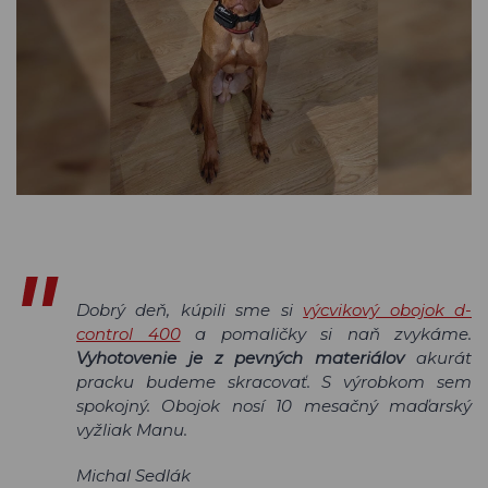
Dobrý deň, kúpili sme si
výcvikový obojok d-
control 400
a pomaličky si naň zvykáme.
Vyhotovenie je z pevných materiálov
akurát
pracku budeme skracovať. S výrobkom sem
spokojný. Obojok nosí 10 mesačný maďarský
vyžliak Manu.
Michal Sedlák