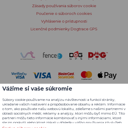
Zásady používania súborov cookie
Poučenie o súboroch cookies
Vyhlásenie o prístupnosti
Licenčné podmienky Dogtrace GPS
Vážime si vaše súkromie
Súbory cookie používame na analýzu návštevnosti a funkcií stránky,
ukladanie vašich nastavení a prispôsobovanie obsahu a reklám. Informácie
o tom, ako používate našu webovú lokalitu, zdieľame s našimi partnermi v
oblasti sociálnych médií, reklamy a analýzy, ktorí môžu byť mimo EÚ. Títo
© 2004 - 2026 VNT electronics s.r.o., všetky práva vyhradené
partneri môžu tieto informácie kombinovať s inými informáciami, ktoré
ste im poskytli alebo ktoré získali v dôsledku vášho používania ich služieb.
Grafický dizajn
KošnarDesign.cz
a redakčný systém
Podrobné informácie