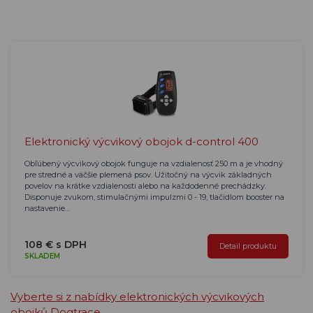
Elektronický výcvikový obojok d-control 400
Obľúbený výcvikový obojok funguje na vzdialenosť 250 m a je vhodný
pre stredné a väčšie plemená psov. Užitočný na výcvik základných
povelov na krátke vzdialenosti alebo na každodenné prechádzky.
Disponuje zvukom, stimulačnými impulzmi 0 - 19, tlačidlom booster na
nastavenie…
108 € s DPH
Detail produktu
SKLADEM
Vyberte si z nabídky elektronických výcvikových
obojků Dogtrace.