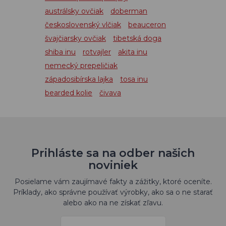
austrálsky ovčiak
doberman
československý vlčiak
beauceron
švajčiarsky ovčiak
tibetská doga
shiba inu
rotvajler
akita inu
nemecký prepeličiak
západosibírska lajka
tosa inu
bearded kolie
čivava
Prihláste sa na odber našich
noviniek
Posielame vám zaujímavé fakty a zážitky, ktoré oceníte.
Príklady, ako správne používať výrobky, ako sa o ne starať
alebo ako na ne získať zľavu.