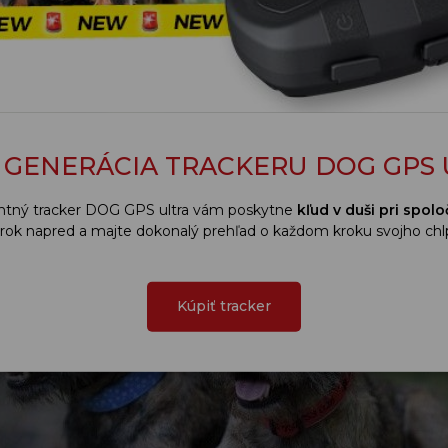
gtrace
 GENERÁCIA TRACKERU DOG GPS 
gentný tracker DOG GPS ultra vám poskytne
kľud v duši pri spo
rok napred a majte dokonalý prehľad o každom kroku svojho chlp
Kúpiť tracker