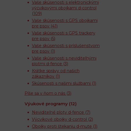
Vaše skúsenosti s elektronickými
výcvikovými obojkami d-control
(109)
Vaše skúsenosti s GPS obojkami
pre psov
(41)
Vaše skúsenosti s GPS trackery
pre psov
(5)
Vaše skúsenosti s príslušenstvom
pre psov
(1)
Vaše skúsenosti s neviditeľnými
plotmi d-fence
(3)
Krátke správy od našich
zákazníkov
(1)
Skúsenosti s našimi službami
(1)
Píše sa v ňom o nás
(3)
Výukové programy
(12)
Neviditeľné ploty d-fence
(7)
Výcvikové obojky d-control
(2)
Obojky proti štekaniu d-mute
(1)