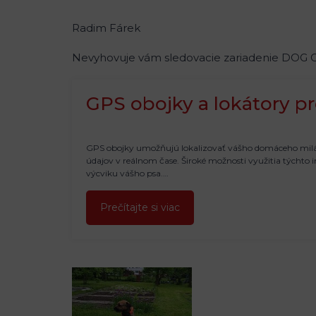
Radim Fárek
Nevyhovuje vám sledovacie zariadenie DOG GP
GPS obojky a lokátory p
GPS obojky umožňujú lokalizovať vášho domáceho miláči
údajov v reálnom čase. Široké možnosti využitia týchto 
výcviku vášho psa.…
Prečítajte si viac