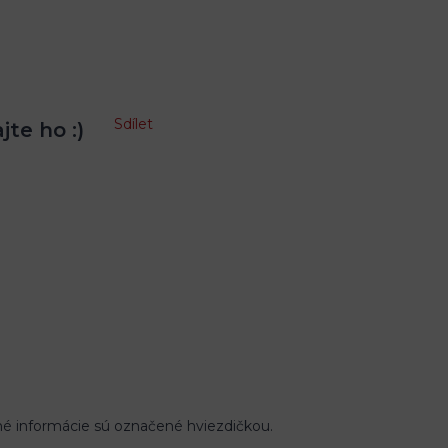
Sdílet
jte ho :)
né informácie sú označené hviezdičkou.