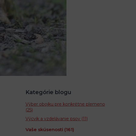
Kategórie blogu
Výber obojku pre konkrétne plemeno
(25)
Výcvik a vzdelávanie psov
(11)
Vaše skúsenosti
(161)