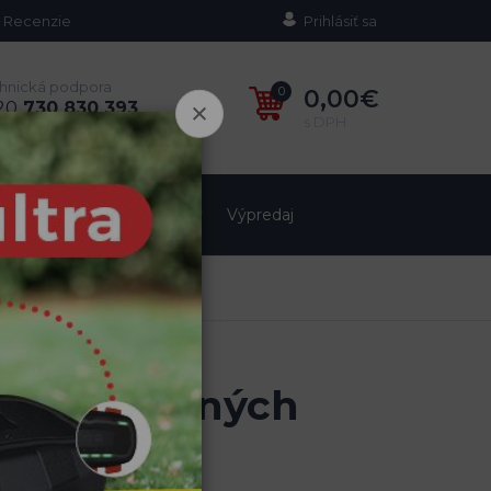
Recenzie
Prihlásiť sa
hnická podpora
0
0,00€
20
730 830 393
s DPH
 Pá: 8 - 16 hod
asce
Pachové ohradníky
Výpredaj
ičenie poľovných
enie poľovných