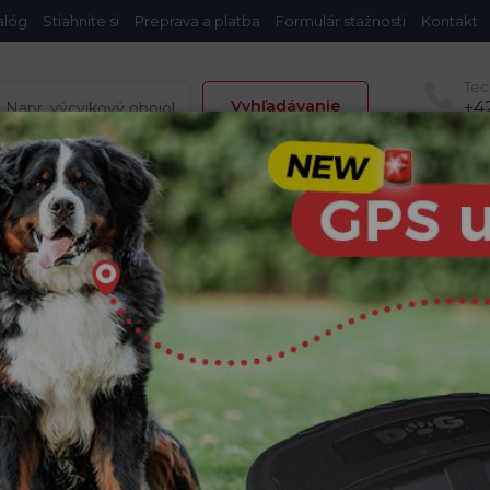
alóg
Stiahnite si
Preprava a platba
Formulár sťažnosti
Kontakt
Tec
Vyhľadávanie
+4
Po -
jky
Vyhadzovače loptičiek
Chovateľské potreby
Fotop
GPS obojok sa používa na výcvik a cv
ti s GPS obojkami pre psov
psov
ívame na výcvik a cvič