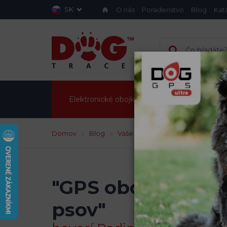
SK
O nás
Poradenstvo
Blog
Kat
Elektronické obojky a ploty
GPS obo
Domov
Blog
Vaše skúsenosti
Vaše skúsenos
"GPS obojok použ
psov"