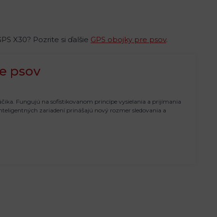
S X30? Pozrite si ďalšie
GPS obojky pre psov
.
re psov
ka. Fungujú na sofistikovanom princípe vysielania a prijímania
inteligentných zariadení prinášajú nový rozmer sledovania a