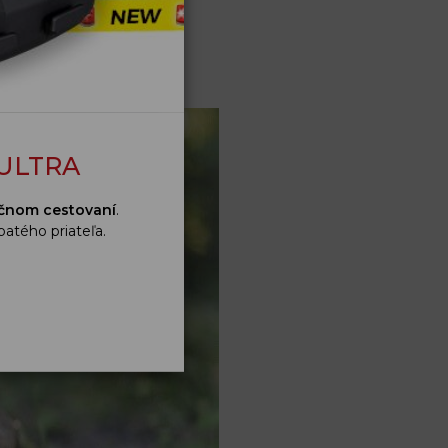
ULTRA
ločnom cestovaní
.
atého priateľa.