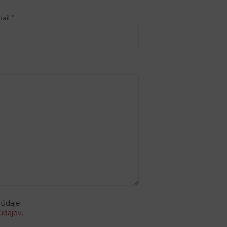
*
ail
 údaje
údajov
.