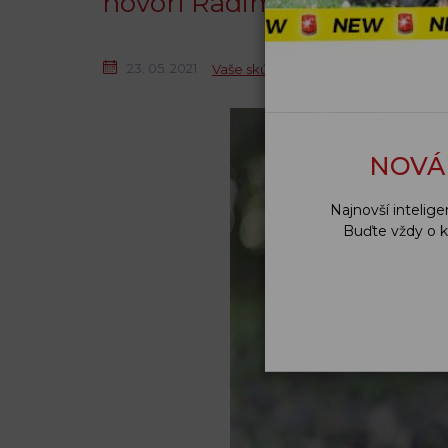
hovorí Radim Fárek
23. 05. 2021
Vaše skúsenosti s GPS obojkami Do
NOVÁ
Najnovší inteli
Buďte vždy o k