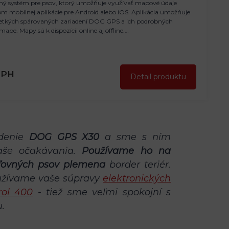
ný systém pre psov, ktorý umožňuje využívať mapové údaje
om mobilnej aplikácie pre Android alebo iOS. Aplikácia umožňuje
šetkých spárovaných zariadení DOG GPS a ich podrobných
mape. Mapy sú k dispozícii online aj offline.…
DPH
Detail produktu
adenie
DOG GPS X30
a sme s ním
naše očakávania.
Používame ho na
ľovných psov plemena
border teriér.
oužívame vaše súpravy
elektronických
rol 400
- tiež sme veľmi spokojní s
.