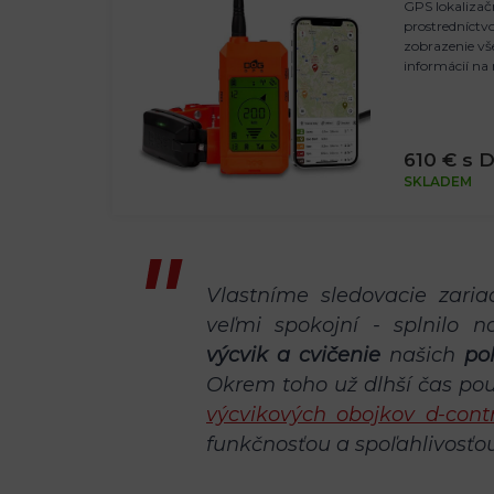
GPS lokalizač
prostredníctv
zobrazenie v
informácií na 
610 € s 
SKLADEM
Vlastníme sledovacie zari
veľmi spokojní - splnilo 
výcvik a cvičenie
našich
po
Okrem toho už dlhší čas p
výcvikových obojkov d-cont
funkčnosťou a spoľahlivosťou