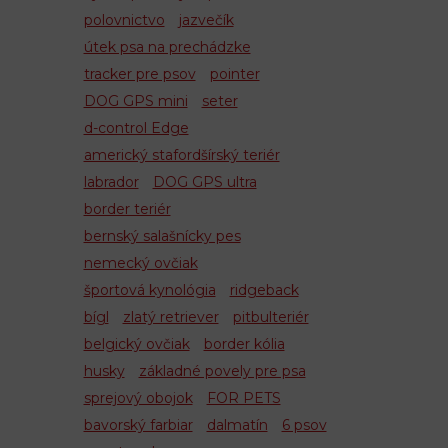
polovnictvo
jazvečík
útek psa na prechádzke
tracker pre psov
pointer
DOG GPS mini
seter
d-control Edge
americký stafordšírský teriér
labrador
DOG GPS ultra
border teriér
bernský salašnícky pes
nemecký ovčiak
športová kynológia
ridgeback
bígl
zlatý retriever
pitbulteriér
belgický ovčiak
border kólia
husky
základné povely pre psa
sprejový obojok
FOR PETS
bavorský farbiar
dalmatín
6 psov