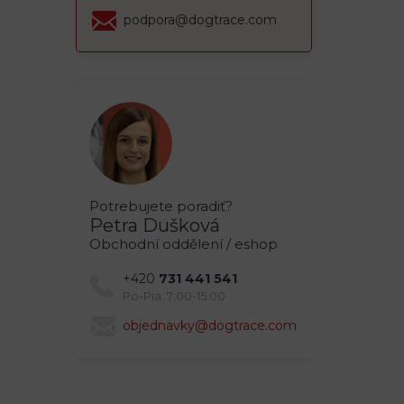
podpora@dogtrace.com
Potrebujete poradiť?
Petra Dušková
Obchodní oddělení / eshop
+420
731 441 541
Po-Pia: 7:00-15:00
objednavky@dogtrace.com