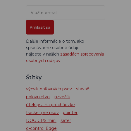
Prihlásiť sa
Ďalšie informácie o tom, ako
spracúvame osobné údaje
nájdete v našich
zásadách spracovania
osobných údajov
.
Štítky
výcvik poľovných psov
stavač
polovnictvo
jazvečík
útek psa na prechádzke
tracker pre psov
pointer
DOG GPS mini
seter
d-control Edge