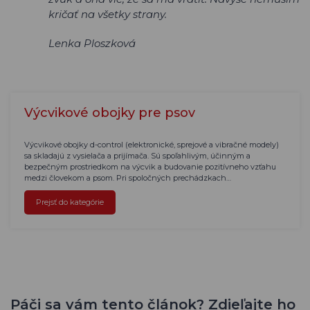
kričať na všetky strany.
Lenka Ploszková
Výcvikové obojky pre psov
Výcvikové obojky d-control (elektronické, sprejové a vibračné modely)
sa skladajú z vysielača a prijímača. Sú spoľahlivým, účinným a
bezpečným prostriedkom na výcvik a budovanie pozitívneho vzťahu
medzi človekom a psom. Pri spoločných prechádzkach…
Prejsť do kategórie
Páči sa vám tento článok? Zdieľajte ho