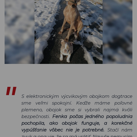
S elektronickým výcvikovým obojkom dogtrace
sme veľmi spokojní. Keďže máme poľovné
plemeno, obojok sme si vybrali najmä kvôli
bezpečnosti.
Fenka počas jedného popoludnia
pochopila, ako obojok funguje, a korekčné
vypúšťanie vôbec nie je potrebné.
Stačí nám
zvuk a ona vie, že sa má vrátiť. Navyše nemusím