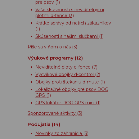
pre psov
(1)
Vaše skúsenosti s neviditeľnými
plotmi d-fence
(3)
Krátke správy od našich zákazníkov
(1)
Skúsenosti s našimi službami
(1)
Píše sa v ňom o nás
(3)
Výukové programy
(12)
Neviditeľné ploty d-fence
(7)
Výcvikové obojky d-control
(2)
Obojky proti štekaniu d-mute
(1)
Lokalizačné obojky pre psov DOG
GPS
(1)
GPS lokátor DOG GPS mini
(1)
Sponzorované aktivity
(3)
Podujatia
(14)
Novinky zo zahraničia
(3)