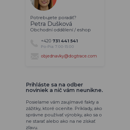
Potrebujete poradiť?
Petra Dušková
Obchodní oddělení / eshop
+420
731 441 541
Po-Pia: 7:00-15:00
objednavky@dogtrace.com
Prihláste sa na odber
noviniek a nič vám neunikne.
Posielame vám zaujímavé fakty a
zážitky, ktoré oceníte. Príklady, ako
správne používať výrobky, ako sa o
ne starať alebo ako na ne získať
zľavu.