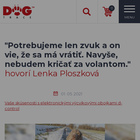
0
MENU
"Potrebujeme len zvuk a on
vie, že sa má vrátiť. Navyše,
nebudem kričať za volantom."
hovorí Lenka Ploszková
01. 05. 2021
Vaše skúsenosti s elektronickými výcvikovými obojkami d-
control