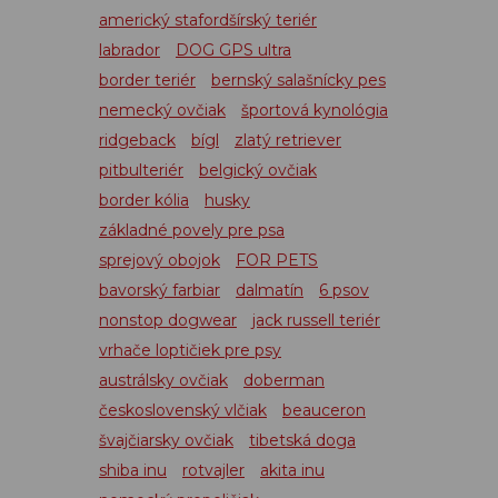
americký stafordšírský teriér
labrador
DOG GPS ultra
border teriér
bernský salašnícky pes
nemecký ovčiak
športová kynológia
ridgeback
bígl
zlatý retriever
pitbulteriér
belgický ovčiak
border kólia
husky
základné povely pre psa
sprejový obojok
FOR PETS
bavorský farbiar
dalmatín
6 psov
nonstop dogwear
jack russell teriér
vrhače loptičiek pre psy
austrálsky ovčiak
doberman
československý vlčiak
beauceron
švajčiarsky ovčiak
tibetská doga
shiba inu
rotvajler
akita inu