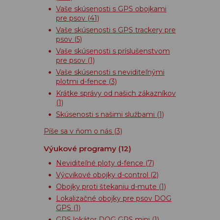
Vaše skúsenosti s GPS obojkami
pre psov
(41)
Vaše skúsenosti s GPS trackery pre
psov
(5)
Vaše skúsenosti s príslušenstvom
pre psov
(1)
Vaše skúsenosti s neviditeľnými
plotmi d-fence
(3)
Krátke správy od našich zákazníkov
(1)
Skúsenosti s našimi službami
(1)
Píše sa v ňom o nás
(3)
Výukové programy
(12)
Neviditeľné ploty d-fence
(7)
Výcvikové obojky d-control
(2)
Obojky proti štekaniu d-mute
(1)
Lokalizačné obojky pre psov DOG
GPS
(1)
GPS lokátor DOG GPS mini
(1)