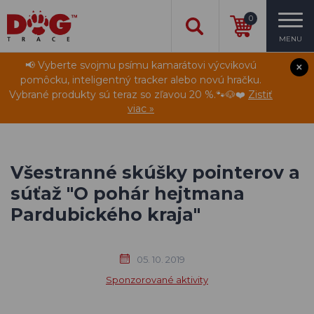
0
MENU
📢 Vyberte svojmu psímu kamarátovi výcvikovú
pomôcku, inteligentný tracker alebo novú hračku.
Vybrané produkty sú teraz so zľavou 20 %.🐾🐶❤️
Zistiť
viac »
Všestranné skúšky pointerov a
súťaž "O pohár hejtmana
Pardubického kraja"
05. 10. 2019
Sponzorované aktivity