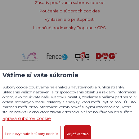
Zásady používania súborov cookie
Poučenie o súboroch cookies
Vyhlásenie o prístupnosti
Licenčné podmienky Dogtrace GPS
Vážime si vaše súkromie
Súbory cookie používame na analýzu návštevnosti a funkcií stránky,
ukladanie vašich nastavení a prispôsobovanie obsahu a reklám. Informácie
o tom, ako používate našu webovú lokalitu, zdieľame s našimi partnermi v
oblasti sociálnych médií, reklamy a analýzy, ktorí môžu byť mimo EÚ. Títo
partneri môžu tieto informácie kombinovať s inými informáciami, ktoré
ste im poskytli alebo ktoré získali v dôsledku vášho používania ich služieb.
Podrobné informácie
Správa súborov cookie
© 2004 - 2026 VNT electronics s.r.o., všetky práva vyhradené
Grafický dizajn
KošnarDesign.cz
a redakčný systém
Len nevyhnutné súbory cookie
Prijať všetko