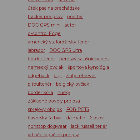
útek psa na prechádzke
tracker pre psov
pointer
DOG GPS mini
seter
d-control Edge
americký stafordšírský teriér
labrador
DOG GPS ultra
border teriér
bernský salašnícky pes
nemecký ovčiak
športová kynológia
ridgeback
bígl
zlatý retriever
pitbulteriér
belgický ovčiak
border kólia
husky
základné povely pre psa
sprejový obojok
FOR PETS
bavorský farbiar
dalmatín
6 psov
nonstop dogwear
jack russell teriér
vrhače loptičiek pre psy