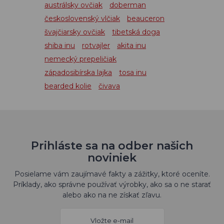
austrálsky ovčiak
doberman
československý vlčiak
beauceron
švajčiarsky ovčiak
tibetská doga
shiba inu
rotvajler
akita inu
nemecký prepeličiak
západosibírska lajka
tosa inu
bearded kolie
čivava
Prihláste sa na odber našich
noviniek
Posielame vám zaujímavé fakty a zážitky, ktoré oceníte.
Príklady, ako správne používať výrobky, ako sa o ne starať
alebo ako na ne získať zľavu.