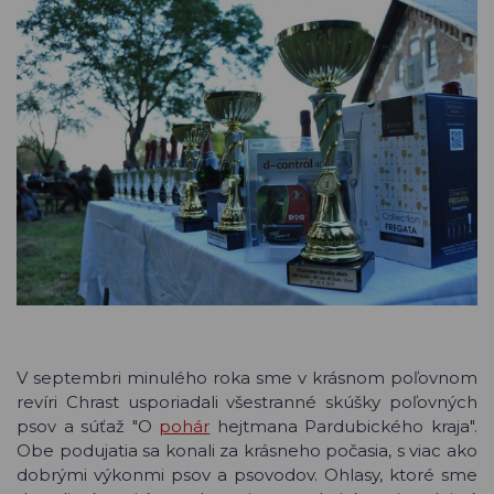
V septembri minulého roka sme v krásnom poľovnom
revíri Chrast usporiadali všestranné skúšky poľovných
psov a súťaž "O
pohár
hejtmana Pardubického kraja".
Obe podujatia sa konali za krásneho počasia, s viac ako
dobrými výkonmi psov a psovodov. Ohlasy, ktoré sme