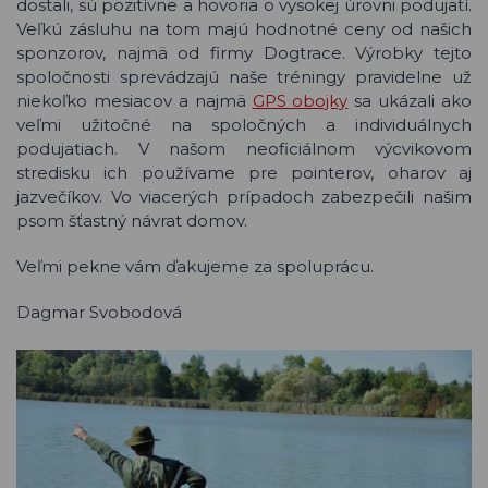
dostali, sú pozitívne a hovoria o vysokej úrovni podujatí.
Veľkú zásluhu na tom majú hodnotné ceny od našich
sponzorov, najmä od firmy Dogtrace. Výrobky tejto
spoločnosti sprevádzajú naše tréningy pravidelne už
niekoľko mesiacov a najmä
GPS obojky
sa ukázali ako
veľmi užitočné na spoločných a individuálnych
podujatiach. V našom neoficiálnom výcvikovom
stredisku ich používame pre pointerov, oharov aj
jazvečíkov. Vo viacerých prípadoch zabezpečili našim
psom šťastný návrat domov.
Veľmi pekne vám ďakujeme za spoluprácu.
Dagmar Svobodová