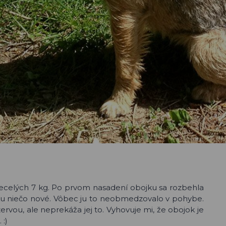
necelých 7 kg. Po prvom nasadení obojku sa rozbehla
rku niečo nové. Vôbec ju to neobmedzovalo v pohybe.
rvou, ale neprekáža jej to. Vyhovuje mi, že obojok je
 :)