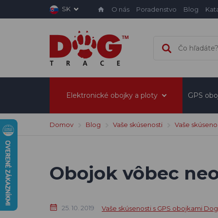
SK
O nás
Poradenstvo
Blog
Kat
Elektronické obojky a ploty
GPS obo
Domov
Blog
Vaše skúsenosti
Vaše skúsenos
Obojok vôbec neo
25. 10. 2019
Vaše skúsenosti s GPS obojkami Dog