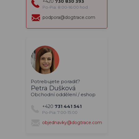
+420
730 830 393
Po-Pia: 8:00-16:00 hod
podpora@dogtrace.com
Potrebujete poradiť?
Petra Dušková
Obchodní oddělení / eshop
+420
731 441 541
Po-Pia: 7:00-15:00
objednavky@dogtrace.com