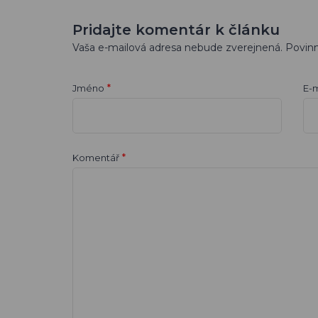
Pridajte komentár k článku
Vaša e-mailová adresa nebude zverejnená. Povin
*
Jméno
E-m
*
Komentář