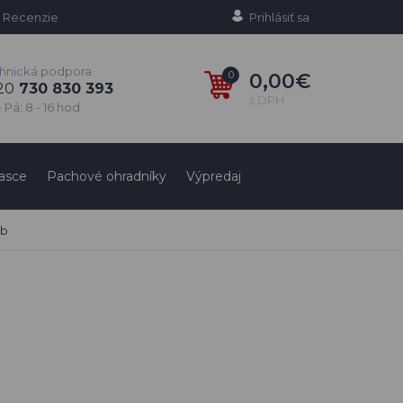
Recenzie
Prihlásiť sa
hnická podpora
0
0,00€
20
730 830 393
s DPH
 Pá: 8 - 16 hod
asce
Pachové ohradníky
Výpredaj
yb