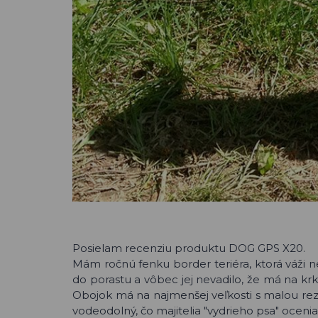
Posielam recenziu produktu DOG GPS X20.
Mám ročnú fenku border teriéra, ktorá váži 
do porastu a vôbec jej nevadilo, že má na k
Obojok má na najmenšej veľkosti s malou reze
vodeodolný, čo majitelia "vydrieho psa" ocenia.