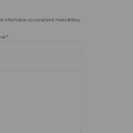
né informácie sú označené hviezdičkou.
*
ail