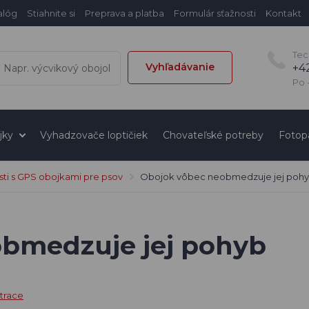
alóg
Stiahnite si
Preprava a platba
Formulár sťažnosti
Kontakt
Tec
Vyhľadávanie
+4
Po -
jky
Vyhadzovače loptičiek
Chovateľské potreby
Fotop
ti s GPS obojkami pre psov
Obojok vôbec neobmedzuje jej poh
bmedzuje jej pohyb
trace