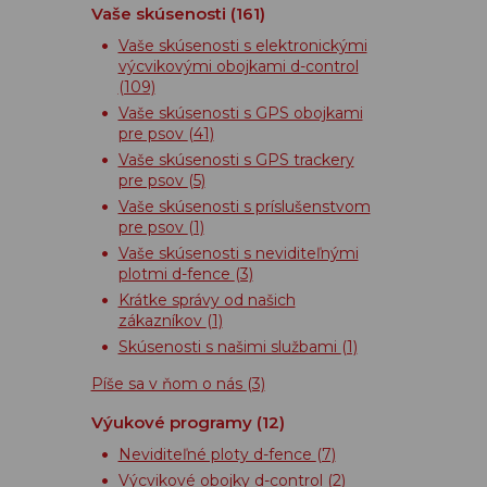
Vaše skúsenosti
(161)
Vaše skúsenosti s elektronickými
výcvikovými obojkami d-control
(109)
Vaše skúsenosti s GPS obojkami
pre psov
(41)
Vaše skúsenosti s GPS trackery
pre psov
(5)
Vaše skúsenosti s príslušenstvom
pre psov
(1)
Vaše skúsenosti s neviditeľnými
plotmi d-fence
(3)
Krátke správy od našich
zákazníkov
(1)
Skúsenosti s našimi službami
(1)
Píše sa v ňom o nás
(3)
Výukové programy
(12)
Neviditeľné ploty d-fence
(7)
Výcvikové obojky d-control
(2)