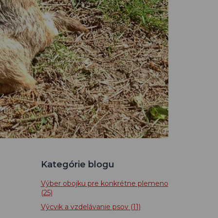
Kategórie blogu
Výber obojku pre konkrétne plemeno
(25)
Výcvik a vzdelávanie psov
(11)