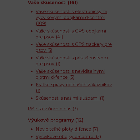
Vaše skúsenosti
(161)
Vaše skúsenosti s elektronickými
výcvikovými obojkami d-control
(109)
Vaše skúsenosti s GPS obojkami
pre psov
(41)
Vaše skúsenosti s GPS trackery pre
psov
(5)
Vaše skúsenosti s príslušenstvom
pre psov
(1)
Vaše skúsenosti s neviditeľnými
plotmi d-fence
(3)
Krátke správy od našich zákazníkov
(1)
Skúsenosti s našimi službami
(1)
Píše sa v ňom o nás
(3)
Výukové programy
(12)
Neviditeľné ploty d-fence
(7)
Výcvikové obojky d-control
(2)