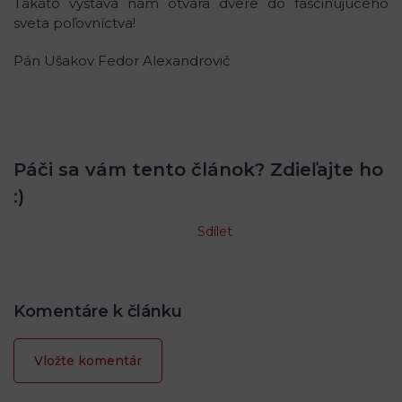
Takáto výstava nám otvára dvere do fascinujúceho
sveta poľovníctva!
Pán Ušakov Fedor Alexandrovič
Páči sa vám tento článok? Zdieľajte ho
:)
Sdílet
Komentáre k článku
Vložte komentár