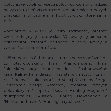
poľovnícke doplnky. Všetci poľovníci, ktorí prichádzajú
na výstavu, chcú získať maximum informácií o nových
značkách a prípadne si aj kúpiť výrobky, ktoré sa im
páčia.
Poľovníctvo v Rusku je veľmi rozmanité, pretože
územie krajiny je obrovské! Výstava je jedinečnou
príležitosťou stretnúť partnerov z celej krajiny a
vymeniť si s nimi informácie.
Náš stánok nestál bokom - stretli sme sa s poľovníkmi
zo Stavropoľského kraja, Krasnojarského kraja,
Jakutského kraja, Irkutského kraja, Chabarovského
kraja, Kalmycka a ďalších. Náš stánok navštívili známi
ruskí poľovníci, ako napríklad Valerij Kuzenkov, Sergej
Beščencev, Sergej Astachov, redaktori rôznych
poľovníckych časopisov "Russian Hunting Magazine",
"huntportal.ru", "Russian Hunting Newspaper" a
"Hunter and Fisher", "Hunting" a rybárstvo. "