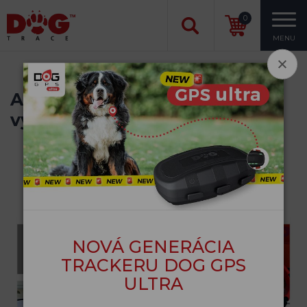
0
MENU
ARMS & HUNTING 2019 -
výstava Moskva
15. 10. 2019
Novinky zo zahraničia
NOVÁ GENERÁCIA
TRACKERU DOG GPS
ULTRA