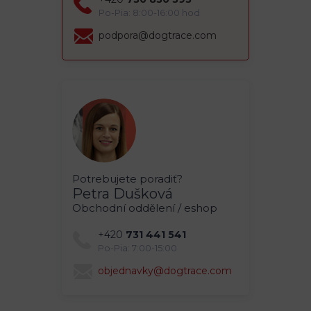
Po-Pia: 8:00-16:00 hod
podpora@dogtrace.com
Potrebujete poradiť?
Petra Dušková
Obchodní oddělení / eshop
+420
731 441 541
Po-Pia: 7:00-15:00
objednavky@dogtrace.com