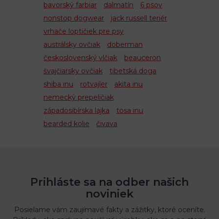
bavorský farbiar
dalmatín
6 psov
nonstop dogwear
jack russell teriér
vrhače loptičiek pre psy
austrálsky ovčiak
doberman
československý vlčiak
beauceron
švajčiarsky ovčiak
tibetská doga
shiba inu
rotvajler
akita inu
nemecký prepeličiak
západosibírska lajka
tosa inu
bearded kolie
čivava
Prihláste sa na odber našich
noviniek
Posielame vám zaujímavé fakty a zážitky, ktoré oceníte.