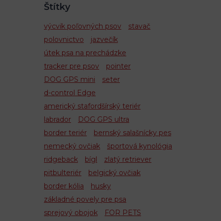
Štítky
výcvik poľovných psov
stavač
polovnictvo
jazvečík
útek psa na prechádzke
tracker pre psov
pointer
DOG GPS mini
seter
d-control Edge
americký stafordšírský teriér
labrador
DOG GPS ultra
border teriér
bernský salašnícky pes
nemecký ovčiak
športová kynológia
ridgeback
bígl
zlatý retriever
pitbulteriér
belgický ovčiak
border kólia
husky
základné povely pre psa
sprejový obojok
FOR PETS