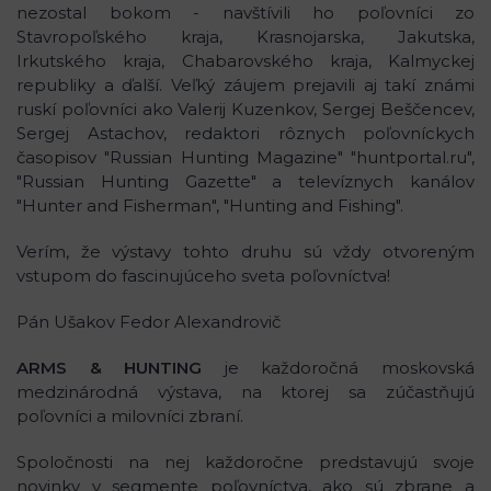
nezostal bokom - navštívili ho poľovníci zo
Stavropoľského kraja, Krasnojarska, Jakutska,
Irkutského kraja, Chabarovského kraja, Kalmyckej
republiky a ďalší. Veľký záujem prejavili aj takí známi
ruskí poľovníci ako Valerij Kuzenkov, Sergej Beščencev,
Sergej Astachov, redaktori rôznych poľovníckych
časopisov "Russian Hunting Magazine" "huntportal.ru",
"Russian Hunting Gazette" a televíznych kanálov
"Hunter and Fisherman", "Hunting and Fishing".
Verím, že výstavy tohto druhu sú vždy otvoreným
vstupom do fascinujúceho sveta poľovníctva!
Pán Ušakov Fedor Alexandrovič
ARMS & HUNTING
je každoročná moskovská
medzinárodná výstava, na ktorej sa zúčastňujú
poľovníci a milovníci zbraní.
Spoločnosti na nej každoročne predstavujú svoje
novinky v segmente poľovníctva, ako sú zbrane a