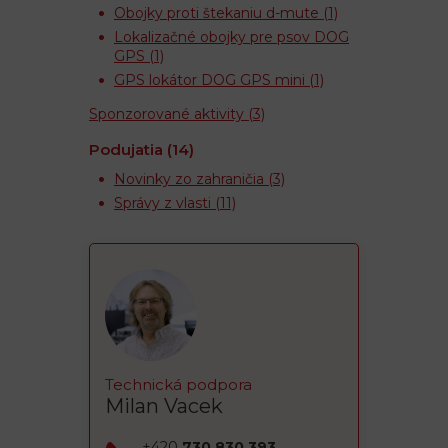
Obojky proti štekaniu d-mute
(1)
Lokalizačné obojky pre psov DOG
GPS
(1)
GPS lokátor DOG GPS mini
(1)
Sponzorované aktivity
(3)
Podujatia
(14)
Novinky zo zahraničia
(3)
Správy z vlasti
(11)
Technická podpora
Milan Vacek
+420
730 830 393