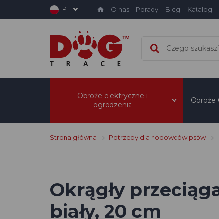
PL
O nas
Porady
Blog
Katalog
Obroże elektryczne i
Obroże
ogrodzenia
Strona główna
Potrzeby dla hodowców psów
Okrągły przeciąga
biały, 20 cm