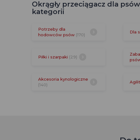
Okrągły przeciągacz dla psów
kategorii
Potrzeby dla
Dla 
hodowców psów
(170)
Zaba
Piłki i szarpaki
(29)
psó
Akcesoria kynologiczne
Agil
(140)