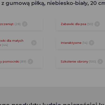
 z gumową piłką, niebiesko-biały, 20 c
szczeniąt
(28)
Zabawki dla psa
(50)
wki dla małych
Interaktywne
(14)
w
(44)
ity pomocniki
(89)
Szkolenie obrony
(100)