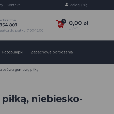
ny
Kontakt
Zaloguj się
echniczne
0
0,00 zł
754 807
z VAT
ałku do piątku: 7:00-15:00
Fotopułapki
Zapachowe ogrodzenia
la psów z gumową piłką,
iłką, niebiesko-