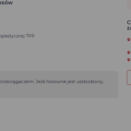
 psów
C
z
oplastycznej TPR
przeciągaczem. Jeśli holownik jest uszkodzony,