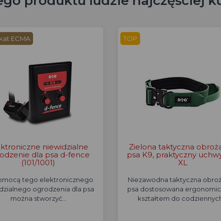
ego produktu ludzie najczęściej k
ikat ECMA
TOP
ektroniczne niewidzialne
Zielona taktyczna obroż
odzenie dla psa d-fence
psa K9, praktyczny uchwyt
(101/1001)
XL
omocą tego elektronicznego
Niezawodna taktyczna obroż
dzialnego ogrodzenia dla psa
psa dostosowana ergonomi
można stworzyć…
kształtem do codziennyc