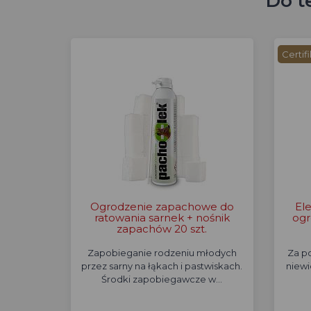
Do t
Certif
Ogrodzenie zapachowe do
El
ratowania sarnek + nośnik
ogr
zapachów 20 szt.
Zapobieganie rodzeniu młodych
Za p
przez sarny na łąkach i pastwiskach.
niewi
Środki zapobiegawcze w…