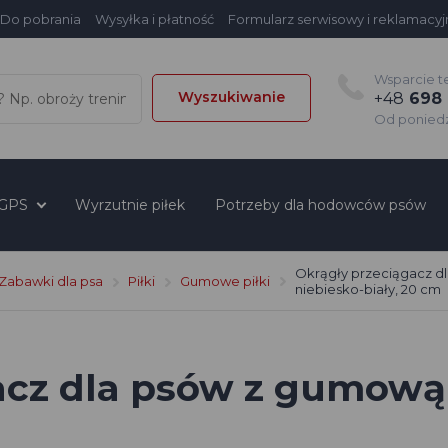
Do pobrania
Wysyłka i płatność
Formularz serwisowy i reklamacyj
Wsparcie t
Wyszukiwanie
+48
698 
Od poniedzi
 GPS
Wyrzutnie piłek
Potrzeby dla hodowców psów
Okrągły przeciągacz d
Zabawki dla psa
Piłki
Gumowe piłki
niebiesko-biały, 20 cm
cz dla psów z gumową p