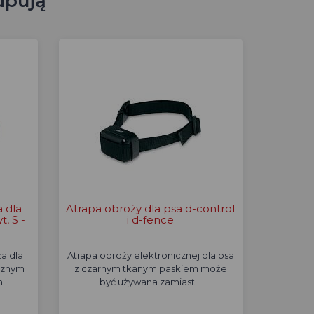
upują
a dla
Atrapa obroży dla psa d-control
, S -
i d-fence
a dla
Atrapa obroży elektronicznej dla psa
cznym
z czarnym tkanym paskiem może
h…
być używana zamiast…