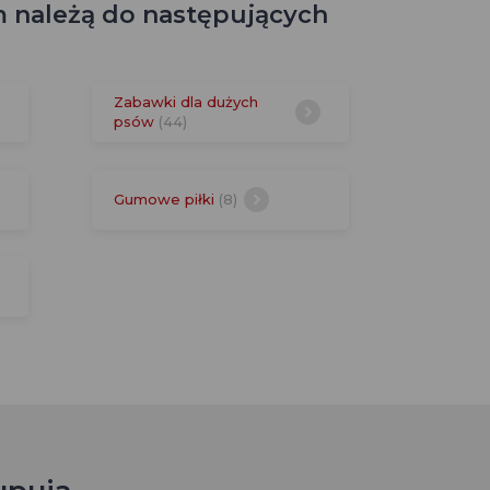
m należą do następujących
Zabawki dla dużych
psów
(44)
Gumowe piłki
(8)