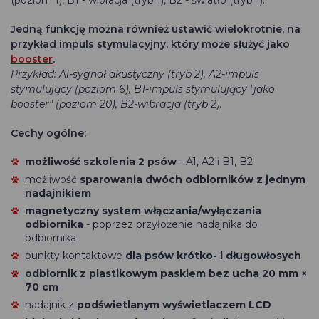
(poziom 1), B1 - wibracja (tryb 1), B2 - światło (tryb 1).
Jedną funkcję można również ustawić wielokrotnie, na
przykład impuls stymulacyjny, który może służyć jako
booster
.
Przykład: A1-sygnał akustyczny (tryb 2), A2-impuls
stymulujący (poziom 6), B1-impuls stymulujący "jako
booster" (poziom 20), B2-wibracja (tryb 2).
Cechy ogólne:
możliwość szkolenia 2 psów
- A1, A2 i B1, B2
możliwość
sparowania dwóch odbiorników z jednym
nadajnikiem
magnetyczny system włączania/wyłączania
odbiornika
- poprzez przyłożenie nadajnika do
odbiornika
punkty kontaktowe
dla psów krótko- i długowłosych
odbiornik z plastikowym paskiem bez ucha 20 mm ×
70 cm
nadajnik z
podświetlanym wyświetlaczem LCD