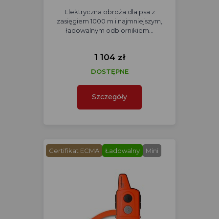
Elektryczna obroża dla psa z
zasięgiem 1000 m i najmniejszym,
ładowalnym odbiornikiem…
1 104 zł
DOSTĘPNE
Szczegóły
Certifikat ECMA
Ładowalny
Mini