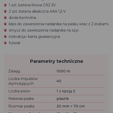
1 szt. bateria litowa CR2 3V
2 szt. bateria alkaliczna AAA 1,5 V
dioda kontrolna
klips do zawieszenia nadajnika na pasku wraz z 2 śrubami
smycz do zawieszenia nadajnika na szyi
instrukcja i karta gwarancyjna
futerał
Parametry techniczne
Zasięg
1000 m
Liczba impulsów
40
stymulujących
Liczba psów
1 z opcją 2
Materiał paska
plastik
Rozmiar paska
20 mm × 70 cm