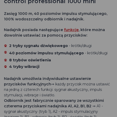
control professional 1000 mini
Zasięg 1000 m, 40 poziomów impulsu stymulującego,
100% wodoszczelny odbiornik i nadajnik.
Nadajnik posiada następujące
funkcje
, które można
dowolnie ustawiać za pomocą przycisków:
2 tryby sygnału dźwiękowego
- krótki/długi
40 poziomów impulsu stymulującego
- krótki/długi
8 trybów oświetlenia
4 tryby wibracji
Nadajnik umożliwia indywidualne ustawienie
przycisków funkcyjnych
⇒ każdy przycisk można ustawić
na jedną z czterech funkcji: sygnał akustyczny, impuls
stymulacji, wibracje i światło.
Odbiornik jest fabrycznie sparowany ze wszystkimi
czterema przyciskami nadajnika A1, A2, B1, B2
⇒ A1 -
sygnał akustyczny (tryb 1), A2 - impuls stymulacyjny