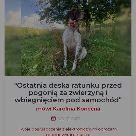
"Ostatnia deska ratunku przed
pogonią za zwierzyną i
wbiegnięciem pod samochód"
mówi Karolína Konečná
03. 01. 2022
Twoje doświadczenia z elektronicznymi obrożami
treningowymi d-control