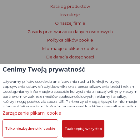
Katalog produktów
Instrukcje
O naszej firmie
Zasady przetwarzania danych osobowych
Polityka plików cookie
Informacje o plikach cookie
Deklaracja dostępności
Warunki licencjonowania Dogtrace GPS
Cenimy Twoją prywatność
Używamy plików cookie do analizowania ruchu i funkcji witryny,
zapisywania ustawień użytkownika oraz personalizowania treści i reklam.
Udostępniamy informacje o sposobie korzystania z naszej witryny naszym
partnerom w zakresie mediów społecznościowych, reklamy i analizy,
którzy mogą pochodzić spoza UE. Partnerzy ci mogą łączyć te informacje
z innymi informacjami, które im przekazałeś lub które uzyskali w wyniku
korzystania z ich usług.
Szczegółowe informacje
Zarządzanie plikami cookie
Tylko niezbędne pliki cookie
Zaakceptuj wszystko