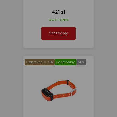
421 zł
DOSTĘPNE
Szczegóły
Certifikat ECMA
Ładowalny
Mini