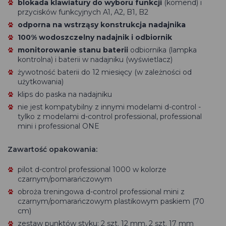
blokada klawiatury do wyboru funkcji
(komend) i
przycisków funkcyjnych A1, A2, B1, B2
odporna na wstrząsy konstrukcja nadajnika
100% wodoszczelny nadajnik i odbiornik
monitorowanie stanu baterii
odbiornika (lampka
kontrolna) i baterii w nadajniku (wyświetlacz)
żywotność baterii do 12 miesięcy (w zależności od
użytkowania)
klips do paska na nadajniku
nie jest kompatybilny z innymi modelami d-control -
tylko z modelami d-control professional, professional
mini i professional ONE
Zawartość opakowania:
pilot d-control
professional 1000 w kolorze
czarnym/pomarańczowym
o
broża treningowa d-control professional mini
z
czarnym/pomarańczowym
plastikowym paskiem (70
cm)
zestaw punktów styku: 2 szt. 12 mm, 2 szt. 17 mm