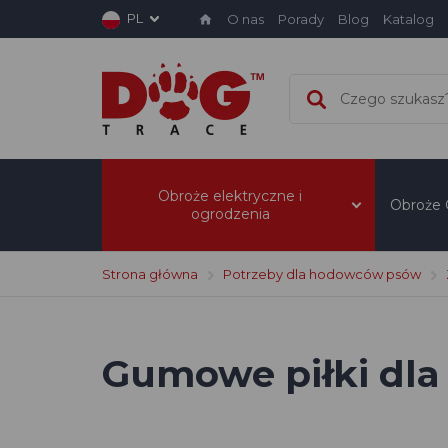
PL
O nas
Porady
Blog
Katalog
Obroże elektryczne i
Obroże
ogrodzenia
Strona główna
Potrzeby dla hodowców psów
Gumowe piłki dla