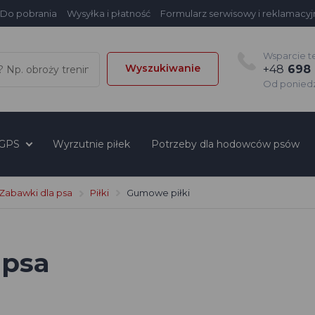
Do pobrania
Wysyłka i płatność
Formularz serwisowy i reklamacyj
Wsparcie t
Wyszukiwanie
+48
698 
Od poniedzi
 GPS
Wyrzutnie piłek
Potrzeby dla hodowców psów
Zabawki dla psa
Piłki
Gumowe piłki
 psa