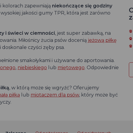
 i kolorach zapewniają
niekończące się godziny
C
z wysokiej jakości gumy TPR, która jest zarówno
z
zy i świeci w ciemności
, jest super zabawką, na
owania. Miłośnicy żucia psów docenią
jeżową piłkę
 i doskonale czyści zęby psa.
ełnione smakołykami i używane do aportowania.
wonego
,
niebieskiego
lub
miętowego
. Odpowiednie
iłką
, w którą może się wgryźć? Oferujemy
łą piłką
lub
miotaczem dla psów
, który może być
yczy.