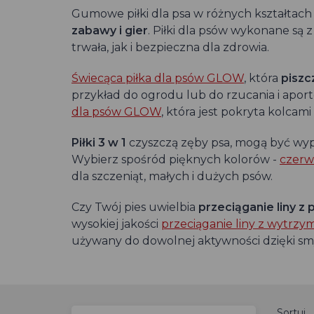
Gumowe piłki dla psa w różnych kształtach
zabawy i gier
. Piłki dla psów wykonane są 
trwała, jak i bezpieczna dla zdrowia.
Świecąca piłka dla psów GLOW
, która
piszc
przykład do ogrodu lub do rzucania i aport
dla psów GLOW
, która jest pokryta kolcami
Piłki 3 w 1
czyszczą zęby psa, mogą być wyp
Wybierz spośród pięknych kolorów -
czer
dla szczeniąt, małych i dużych psów.
Czy Twój pies uwielbia
przeciąganie liny z p
wysokiej jakości
przeciąganie liny z
wytrzyma
używany do dowolnej aktywności dzięki sm
Sortuj