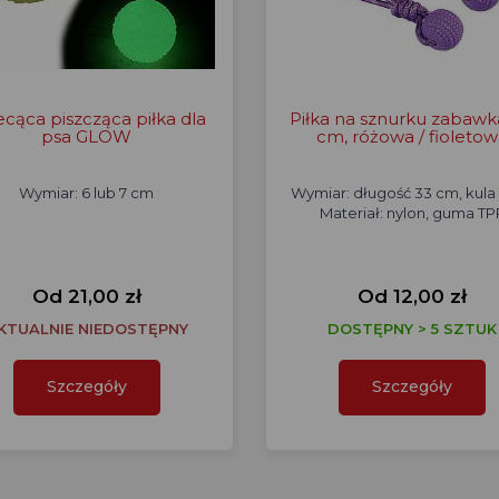
ecąca piszcząca piłka dla
Piłka na sznurku zabawk
psa GLOW
cm, różowa / fioleto
Wymiar: 6 lub 7 cm
Wymiar: długość 33 cm, kula
Materiał: nylon, guma TP
Od 21,00 zł
Od 12,00 zł
KTUALNIE NIEDOSTĘPNY
DOSTĘPNY > 5 SZTUK
Szczegóły
Szczegóły