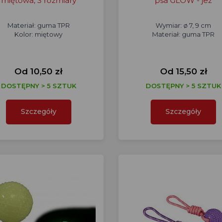
miętowa, 3 rozmiary
psa GLOW - jeż
Materiał: guma TPR
Wymiar: ø 7, 9 cm
Kolor: miętowy
Materiał: guma TPR
Od 10,50 zł
Od 15,50 zł
DOSTĘPNY > 5 SZTUK
DOSTĘPNY > 5 SZTUK
Szczegóły
Szczegóły