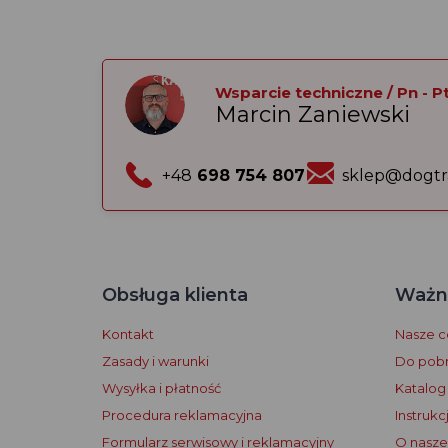
Wsparcie techniczne / Pn - Pt:
Marcin Zaniewski
+48
698 754 807
sklep@dogtr
Obsługa klienta
Ważne
Kontakt
Nasze ce
Zasady i warunki
Do pobr
Wysyłka i płatność
Katalog
Procedura reklamacyjna
Instrukc
Formularz serwisowy i reklamacyjny
O naszej