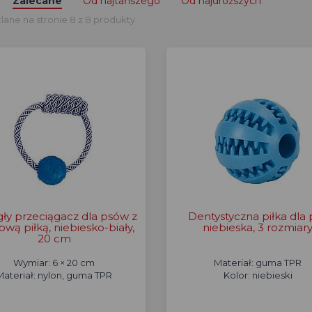
Zalecane
Od najtańszego
Od najdroższych
ane na stronie 8 z 8 produkty
ły przeciągacz dla psów z
Dentystyczna piłka dla 
wą piłką, niebiesko-biały,
niebieska, 3 rozmiar
20 cm
Wymiar: 6 × 20 cm
Materiał: guma TPR
Materiał: nylon, guma TPR
Kolor: niebieski