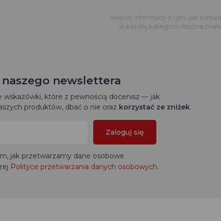
Więcej informacji o tym, jak sortu
w każdej kategorii, można znaleź
o naszego newslettera
wskazówki, które z pewnością docenisz — jak
szych produktów, dbać o nie oraz
korzystać ze zniżek
.
Zaloguj się
tym, jak przetwarzamy dane osobowe
zej
Polityce przetwarzania danych osobowych
.