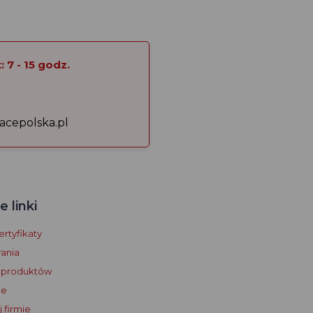
 7 - 15 godz.
acepolska.pl
 linki
rtyfikaty
ania
 produktów
je
 firmie