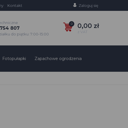
ny
Kontakt
Zaloguj się
echniczne
0
0,00 zł
754 807
z VAT
ałku do piątku: 7:00-15:00
Fotopułapki
Zapachowe ogrodzenia