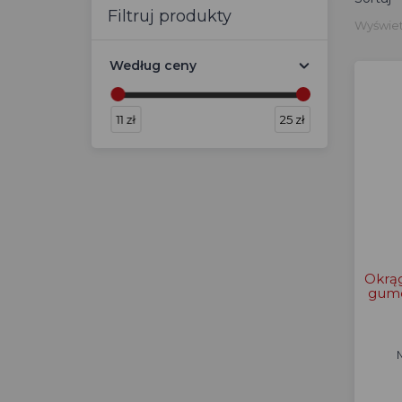
Filtruj produkty
Wyświetl
Według ceny
11 zł
25 zł
Okrąg
gumo