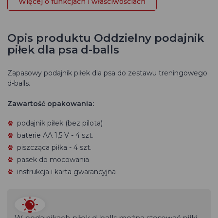
Więcej o funkcjach i właściwościach
Opis produktu Oddzielny podajnik
piłek dla psa d-balls
Zapasowy podajnik piłek dla psa do zestawu treningowego
d-balls.
Zawartość opakowania:
podajnik piłek (bez pilota)
baterie AA 1,5 V - 4 szt.
piszcząca piłka
- 4 szt.
pasek do mocowania
instrukcja i karta gwarancyjna
W podajnikach piłek d-balls można stosować piłki