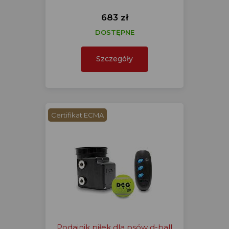
683 zł
DOSTĘPNE
Szczegóły
Certifikat ECMA
Podajnik piłek dla psów d-ball