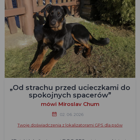
„Od strachu przed ucieczkami do
spokojnych spacerów”
mówi Miroslav Chum
02. 06. 2026
Twoje doświadczenia z lokalizatorami GPS dla psów