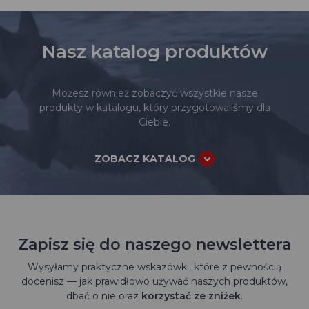
Nasz katalog produktów
Możesz również zobaczyć wszystkie nasze
produkty w katalogu, który przygotowaliśmy dla
Ciebie.
ZOBACZ KATALOG
Zapisz się do naszego newslettera
Wysyłamy praktyczne wskazówki, które z pewnością
docenisz — jak prawidłowo używać naszych produktów,
dbać o nie oraz
korzystać ze zniżek
.