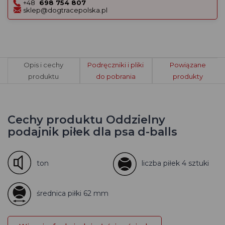
+48
698 754 807
sklep@dogtracepolska.pl
Opis i cechy
Podręczniki i pliki
Powiązane
produktu
do pobrania
produkty
Cechy produktu Oddzielny
podajnik piłek dla psa d-balls
ton
liczba piłek 4 sztuki
średnica piłki 62 mm