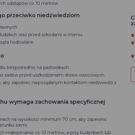
ch odstępów co 10 metrów.
go przeciwko niedźwiedziom
C
z
prawnych
 ludzkich oraz przed szkodami w mieniu
rzęta hodowlane
go
dło bezpośrednio na pastwiskach.
 oraz sadów przed uszkodzeniem drzew owocowych.
y, aby zapobiec niepożądanym kontaktom niedźwiedzi z
achu wymaga zachowania specyficznej
terach na wysokości minimum 70 cm, aby zapewnić
erunku ziemi.
pach maksymalnie co 10 metrów, a przy budynkach lub