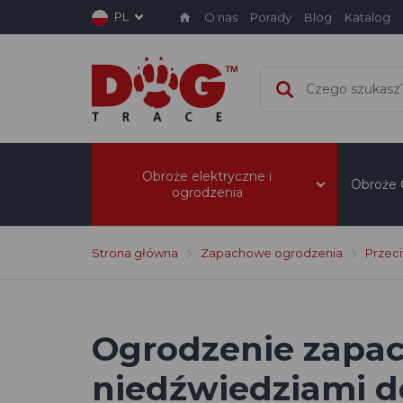
PL
O nas
Porady
Blog
Katalog
Obroże elektryczne i
Obroże
ogrodzenia
Strona główna
Zapachowe ogrodzenia
Przec
Ogrodzenie zapac
niedźwiedziami d