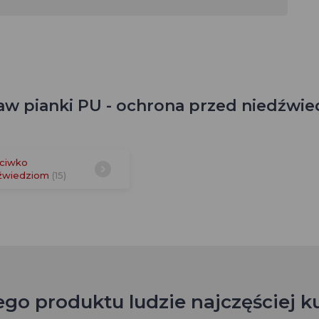
w pianki PU - ochrona przed niedźwie
ciwko
źwiedziom
(15)
ego produktu ludzie najczęściej k