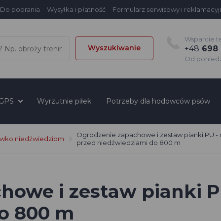
Do pobrania
Wysyłka i płatność
Formularz serwisowy i reklamacyj
Wsparcie t
Wyszukiwanie
+48
698 
Od poniedzi
 GPS
Wyrzutnie piłek
Potrzeby dla hodowców psów
Ogrodzenie zapachowe i zestaw pianki PU -
iwko niedźwiedziom
przed niedźwiedziami do 800 m
howe i zestaw pianki P
o 800 m