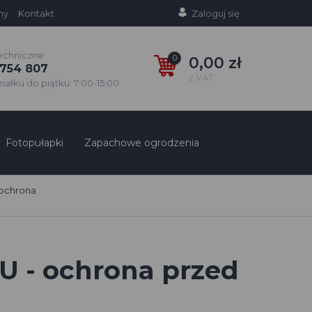
ny
Kontakt
Zaloguj się
echniczne
0
0,00 zł
754 807
z VAT
ałku do piątku: 7:00-15:00
Fotopułapki
Zapachowe ogrodzenia
 ochrona
U - ochrona przed