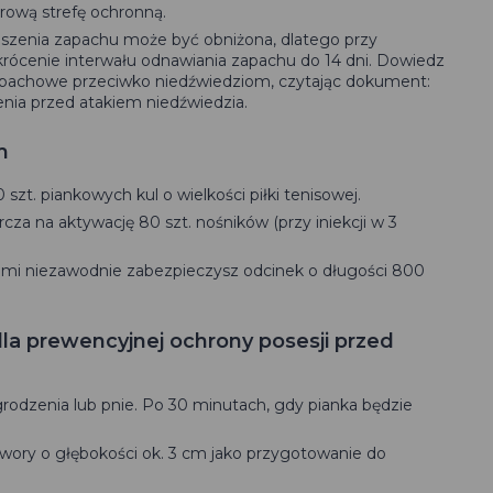
rową strefę ochronną.
zenia zapachu może być obniżona, dlatego przy
ócenie interwału odnawiania zapachu do 14 dni. Dowiedz
zapachowe przeciwko niedźwiedziom, czytając dokument:
nia przed atakiem niedźwiedzia.
m
 szt. piankowych kul o wielkości piłki tenisowej.
za na aktywację 80 szt. nośników (przy iniekcji w 3
mi niezawodnie zabezpieczysz odcinek o długości 800
la prewencyjnej ochrony posesji przed
grodzenia lub pnie. Po 30 minutach, gdy pianka będzie
wory o głębokości ok. 3 cm jako przygotowanie do