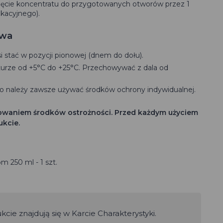
ięcie koncentratu do przygotowanych otworów przez 1
ikacyjnego).
twa
stać w pozycji pionowej (dnem do dołu).
rze od +5°C do +25°C. Przechowywać z dala od
 należy zawsze używać środków ochrony indywidualnej.
owaniem środków ostrożności. Przed każdym użyciem
ukcie.
 250 ml - 1 szt.
ie znajdują się w Karcie Charakterystyki.