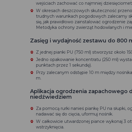
wejściach zachować co najmniej dziesięciomet
W okresach deszczowych skuteczność przenos
trudnych warunkach pogodowych zalecamy skr
się, jak prawidłowo zainstalować ogrodzenie 
Metodyka ochrony zwierząt hodowlanych i mie
Zasięg i wydajność zestawu do 800 
Z jednej pianki PU (750 ml) stworzysz około 150
Jedno opakowanie koncentratu (250 ml) wystarc
punktach przez 1 sekundę).
Przy zalecanym odstępie 10 m między nośnika
m.
Aplikacja ogrodzenia zapachowego d
niedźwiedziem
Za pomocą rurki nanieś piankę PU na słupki, o
nadawać się do cięcia, uformuj nośnik.
W całkowicie utwardzonej piance wykonaj 3 ot
wstrzyknięcia.