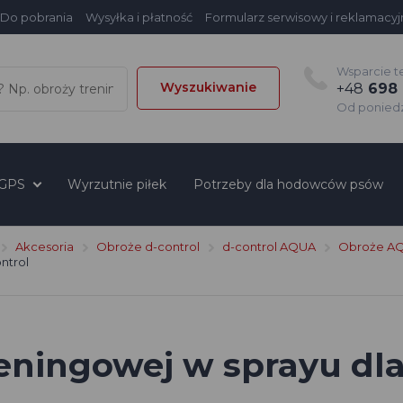
Do pobrania
Wysyłka i płatność
Formularz serwisowy i reklamacyj
Wsparcie t
Wyszukiwanie
+48
698 
Od poniedzi
 GPS
Wyrzutnie piłek
Potrzeby dla hodowców psów
Akcesoria
Obroże d-control
d-control AQUA
Obroże A
ntrol
reningowej w sprayu dla