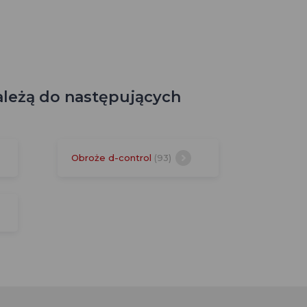
ależą do następujących
Obroże d-control
(93)