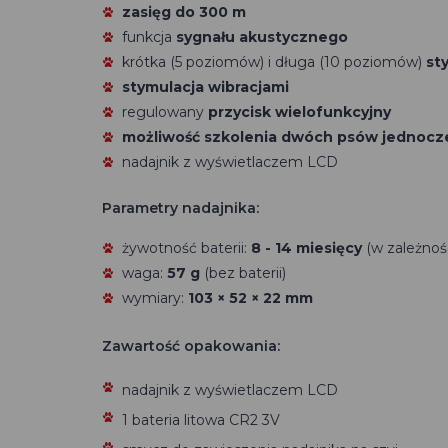
zasięg do 300 m
funkcja
sygnału akustycznego
krótka (5 poziomów) i długa (10 poziomów)
st
stymulacja wibracjami
regulowany
przycisk wielofunkcyjny
możliwość szkolenia dwóch psów jednocz
nadajnik z wyświetlaczem LCD
Parametry nadajnika:
żywotność baterii:
8 - 14 miesięcy
(w zależnoś
waga:
57 g
(bez baterii)
wymiary:
103 × 52 × 22 mm
Zawartość opakowania:
nadajnik z wyświetlaczem LCD
1 bateria litowa CR2 3V