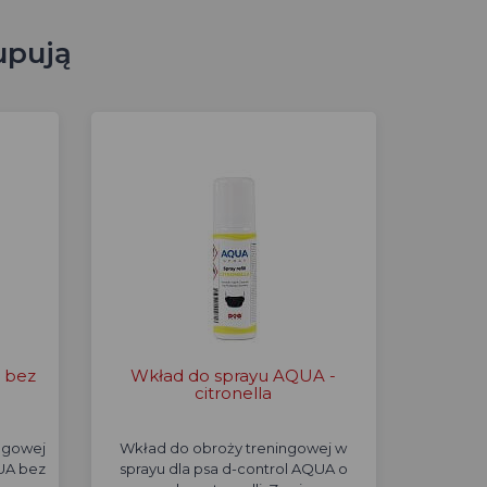
upują
 bez
Wkład do sprayu AQUA -
citronella
ngowej
Wkład do obroży treningowej w
QUA bez
sprayu dla psa d-control AQUA o