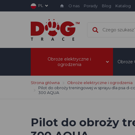
PL
O nas
Porady
Blog
Katalog
Obroże elektryczne i
Obroże
ogrodzenia
Strona główna
Obroże elektryczne i ogrodzenia
Pilot do obroży treningowej w sprayu dla psa d-co
300 AQUA
Pilot do obroży t