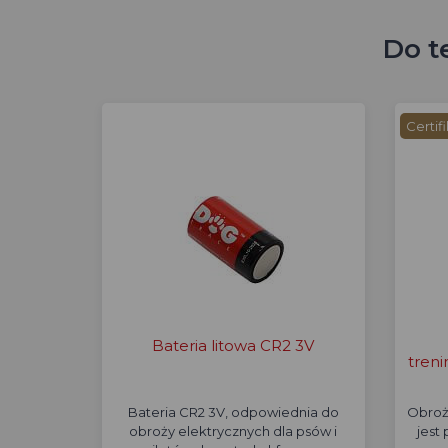
Do t
Certif
Bateria litowa CR2 3V
treni
Bateria CR2 3V, odpowiednia do
Obroż
obroży elektrycznych dla psów i
jest