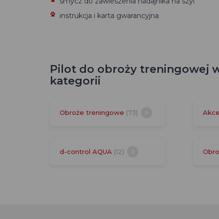
smycz do zawieszenia nadajnika na szyi
instrukcja i karta gwarancyjna
Pilot do obroży treningowej 
kategorii
Obroże treningowe
(73)
Akce
d-control AQUA
(12)
Obr