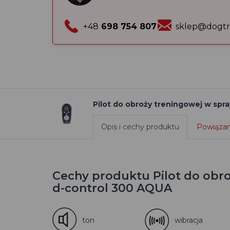
+48
698 754 807
sklep@dogtr
Pilot do obroży treningowej w spr
Opis i cechy produktu
Powiązan
Cechy produktu Pilot do obro
d-control 300 AQUA
ton
wibracja