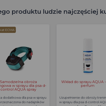
ego produktu ludzie najczęściej k
ikat ECMA
Samodzielna obroża
Wkład do sprayu AQUA -
ngowa w sprayu dla psa d-
perfum
control AQUA spray
a dodatkowa dla psa w sprayu
Uzupełnienie do obroży treni
 przeznaczona do nadajników
w sprayu dla psa d-control A