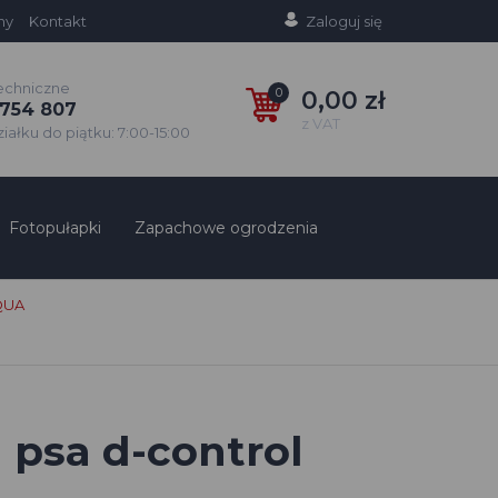
ny
Kontakt
Zaloguj się
echniczne
0
0,00 zł
754 807
z VAT
ałku do piątku: 7:00-15:00
Fotopułapki
Zapachowe ogrodzenia
QUA
 psa d-control