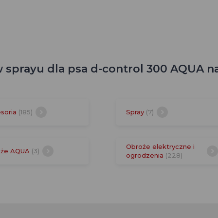
w sprayu dla psa d-control 300 AQUA n
soria
(185)
Spray
(7)
Obroże elektryczne i
oże AQUA
(3)
ogrodzenia
(228)