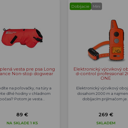
Dobíjacie
Mini
plená vesta pre psa Long
Elektronický výcvikový o
tance Non-stop dogwear
d-control professional 
ONE
díte na poľovačky, na túry a
Elektronický výcvikový oboj
vite dlhé hodiny v chladnom
dosahom 2000 m a najmen
počasí? Potom je vesta…
dobíjacím prijímačom je
89 €
269 €
NA SKLADE 1 KS
SKLADEM