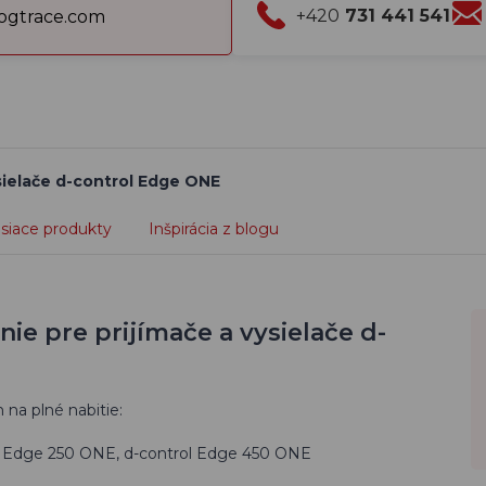
+420
731 441 541
gtrace.com
ysielače d-control Edge ONE
isiace produkty
Inšpirácia z blogu
ie pre prijímače a vysielače d-
 na plné nabitie:
ol Edge 250 ONE, d-control Edge 450 ONE