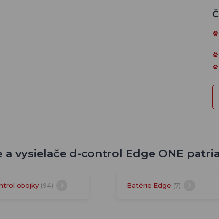
Č
e a vysielače d-control Edge ONE patri
ntrol obojky
(94)
Batérie Edge
(7)