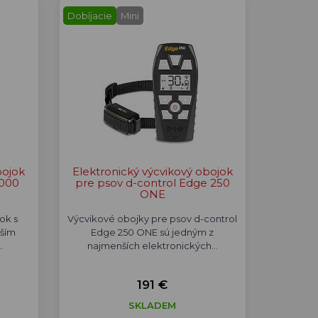
Dobíjacie
Mini
bojok
Elektronický výcvikový obojok
2000
pre psov d-control Edge 250
ONE
ok s
Výcvikové obojky pre psov d-control
ším
Edge 250 ONE sú jedným z
…
najmenších elektronických…
191 €
SKLADEM